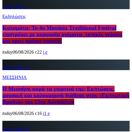
insert_link
Εκδηλώσεις
Καλαμάτα: Το 4ο Messinia Traditional Festival
επιστρέφει με κορυφαία ονόματα, τοπικές γεύσεις
και τρεις ημέρες γιορτής
today
06/08/2026
22
insert_link
1
ΜΕΣΣΗΝΙΑ
Η Μεσσήνη φορά τα γιορτινά της: Εκπτώσεις,
μουσική και καλοκαιρινή διάθεση στην «Εκπτωτική
Βραδιά» της 13ης Αυγούστου
today
06/08/2026
16
1
insert_link
1