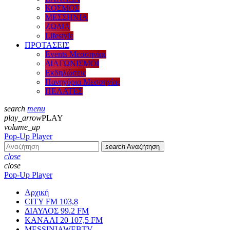
ΚΟΣΜΟΣ
ΜΕΣΣΗΝΙΑ
ΖΩΔΙΑ
Lifestyle
ΠΡΟΤΑΣΕΙΣ
Events Μεσσηνίας
ΔΙΑΓΩΝΙΣΜΟΙ
Εκδηλώσεις
Πανηγύρια Μεσσηνίας
ΠΕΛΑΤΕΣ
search
menu
play_arrow
PLAY
volume_up
Pop-Up Player
search
Αναζήτηση
close
close
Pop-Up Player
Αρχική
CITY FM 103,8
ΔΙΑΥΛΟΣ 99.2 FM
ΚΑΝΑΛΙ 20 107,5 FM
MESSINIAWEBTV