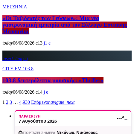
ΜΕΣΣΗΝΙΑ
«Οι Ταξιδευτές των Γεύσεων»: Μια νέα
γαστρονομική εμπειρία από τον Σύλλογο Εστίασης
Μεσσηνίας
today
06/08/2026
13
1
insert_link
CITY FM 103.8
103,8 δευτερόλεπτα μουσικής: «Thriller»
today
06/08/2026
14
1
2
3
…
4,930
Επόμενο
navigate_next
ΠΑΡΑΣΚΕΥΉ
·
--°
—
7 Αυγούστου 2026
🎂
Νικάνωρ, Νικάνορας,
ΓΙΟΡΤΆΖΕΙ ΣΉΜΕΡΑ