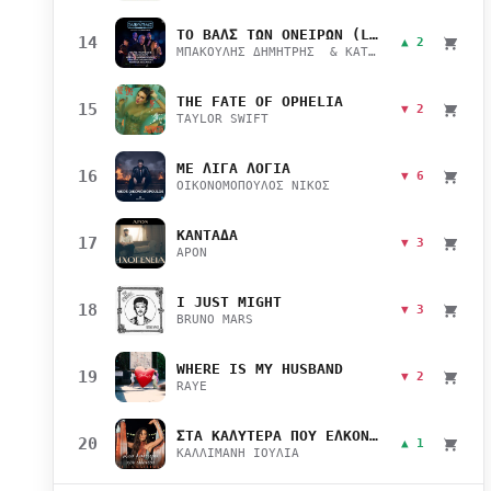
ΤΟ ΒΑΛΣ ΤΩΝ ΟΝΕΙΡΩΝ (LIVE)
14
▲ 2
ΜΠΑΚΟΥΛΗΣ ΔΗΜΗΤΡΗΣ & ΚΑΤΣΙΜΙΧΑ ΜΑΡΙΑΝΑ
THE FATE OF OPHELIA
15
▼ 2
TAYLOR SWIFT
ΜΕ ΛΙΓΑ ΛΟΓΙΑ
16
▼ 6
ΟΙΚΟΝΟΜΟΠΟΥΛΟΣ ΝΙΚΟΣ
ΚΑΝΤΑΔΑ
17
▼ 3
APON
I JUST MIGHT
18
▼ 3
BRUNO MARS
WHERE IS MY HUSBAND
19
▼ 2
RAYE
ΣΤΑ ΚΑΛΥΤΕΡΑ ΠΟΥ ΕΛΚΟΝΤΑΙ
20
▲ 1
ΚΑΛΛΙΜΑΝΗ ΙΟΥΛΙΑ