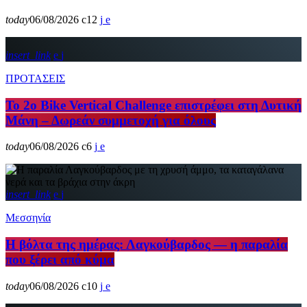
today
06/08/2026
12
insert_link
ΠΡΟΤΑΣΕΙΣ
Το 2ο Bike Vertical Challenge επιστρέφει στη Δυτική
Μάνη – Δωρεάν συμμετοχή για όλους
today
06/08/2026
6
insert_link
Μεσσηνία
Η βόλτα της ημέρας: Λαγκούβαρδος — η παραλία
που ξέρει από κύμα
today
06/08/2026
10