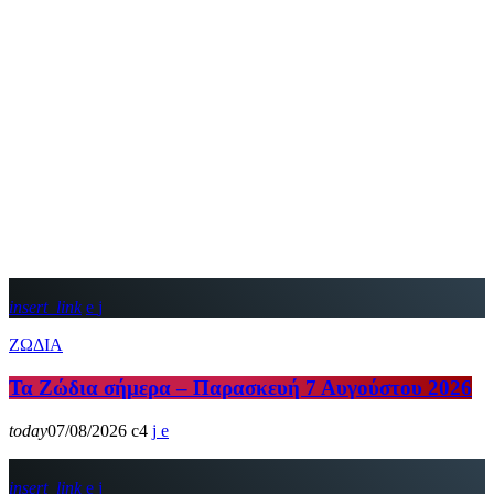
insert_link
ΖΩΔΙΑ
Τα Ζώδια σήμερα – Παρασκευή 7 Αυγούστου 2026
today
07/08/2026
4
insert_link