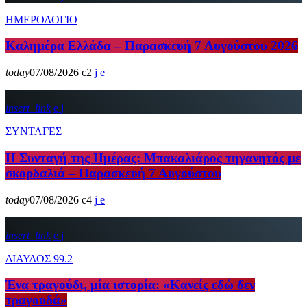
ΗΜΕΡΟΛΟΓΙΟ
Καλημέρα Ελλάδα – Παρασκευή 7 Αυγούστου 2026
today
07/08/2026
2
insert_link
ΣΥΝΤΑΓΕΣ
Η Συνταγή της Ημέρας: Μπακαλιάρος τηγανητός με
σκορδαλιά – Παρασκευή 7 Αυγούστου
today
07/08/2026
4
insert_link
ΔΙΑΥΛΟΣ 99.2
Ένα τραγούδι, μία ιστορία: «Κανείς εδώ δεν
τραγουδά»