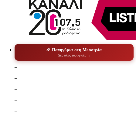
🎉 Πανηγύρια στη Μεσσηνία
Δες όλες τις αφίσες →
–
–
–
–
–
–