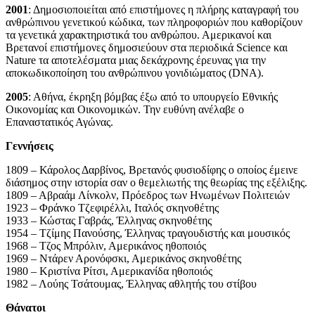
2001
: Δημοσιοποιείται από επιστήμονες η πλήρης καταγραφή του
ανθρώπινου γενετικού κώδικα, των πληροφοριών που καθορίζουν
τα γενετικά χαρακτηριστικά του ανθρώπου. Αμερικανοί και
Βρετανοί επιστήμονες δημοσιεύουν στα περιοδικά Science και
Nature τα αποτελέσματα μιας δεκάχρονης έρευνας για την
αποκωδικοποίηση του ανθρώπινου γονιδιώματος (DNA).
2005
: Αθήνα, έκρηξη βόμβας έξω από το υπουργείο Εθνικής
Οικονομίας και Οικονομικών. Την ευθύνη ανέλαβε ο
Επαναστατικός Αγώνας.
Γεννήσεις
1809 – Κάρολος Δαρβίνος, Βρετανός φυσιοδίφης ο οποίος έμεινε
διάσημος στην ιστορία σαν ο θεμελιωτής της θεωρίας της εξέλιξης.
1809 – Αβραάμ Λίνκολν, Πρόεδρος των Ηνωμένων Πολιτειών
1923 – Φράνκο Τζεφιρέλλι, Ιταλός σκηνοθέτης
1933 – Κώστας Γαβράς, Έλληνας σκηνοθέτης
1954 – Τζίμης Πανούσης, Έλληνας τραγουδιστής και μουσικός
1968 – Τζος Μπρόλιν, Αμερικάνος ηθοποιός
1969 – Ντάρεν Αρονόφσκι, Αμερικάνος σκηνοθέτης
1980 – Κριστίνα Ρίτσι, Αμερικανίδα ηθοποιός
1982 – Λούης Τσάτουμας, Έλληνας αθλητής του στίβου
Θάνατοι