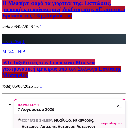
Η Μεσσήνη φορά τα γιορτινά της: Εκπτώσεις,
μουσική και καλοκαιρινή διάθεση στην «Εκπτωτική
Βραδιά» της 13ης Αυγούστου
today
06/08/2026
16
1
insert_link
1
ΜΕΣΣΗΝΙΑ
«Οι Ταξιδευτές των Γεύσεων»: Μια νέα
γαστρονομική εμπειρία από τον Σύλλογο Εστίασης
Μεσσηνίας
today
06/08/2026
13
1
ΠΑΡΑΣΚΕΥΉ
·
--°
—
7 Αυγούστου 2026
🎂
Νικάνωρ, Νικάνορας,
ΓΙΟΡΤΆΖΕΙ ΣΉΜΕΡΑ
εορτολόγιο ›
Αστέριος, Αστέρης, Αστρινός, Αστερινός