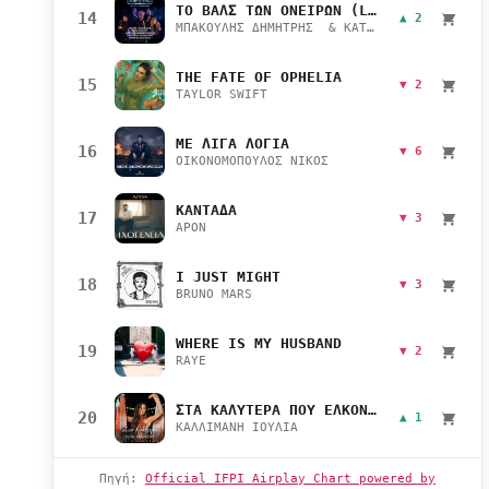
ΤΟ ΒΑΛΣ ΤΩΝ ΟΝΕΙΡΩΝ (LIVE)
14
▲ 2
ΜΠΑΚΟΥΛΗΣ ΔΗΜΗΤΡΗΣ & ΚΑΤΣΙΜΙΧΑ ΜΑΡΙΑΝΑ
THE FATE OF OPHELIA
15
▼ 2
TAYLOR SWIFT
ΜΕ ΛΙΓΑ ΛΟΓΙΑ
16
▼ 6
ΟΙΚΟΝΟΜΟΠΟΥΛΟΣ ΝΙΚΟΣ
ΚΑΝΤΑΔΑ
17
▼ 3
APON
I JUST MIGHT
18
▼ 3
BRUNO MARS
WHERE IS MY HUSBAND
19
▼ 2
RAYE
ΣΤΑ ΚΑΛΥΤΕΡΑ ΠΟΥ ΕΛΚΟΝΤΑΙ
20
▲ 1
ΚΑΛΛΙΜΑΝΗ ΙΟΥΛΙΑ
Πηγή:
Official IFPI Airplay Chart powered by