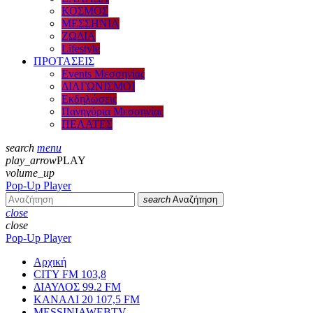
ΚΟΣΜΟΣ
ΜΕΣΣΗΝΙΑ
ΖΩΔΙΑ
Lifestyle
ΠΡΟΤΑΣΕΙΣ
Events Μεσσηνίας
ΔΙΑΓΩΝΙΣΜΟΙ
Εκδηλώσεις
Πανηγύρια Μεσσηνίας
ΠΕΛΑΤΕΣ
search
menu
play_arrow
PLAY
volume_up
Pop-Up Player
search
Αναζήτηση
close
close
Pop-Up Player
Αρχική
CITY FM 103,8
ΔΙΑΥΛΟΣ 99.2 FM
ΚΑΝΑΛΙ 20 107,5 FM
MESSINIAWEBTV