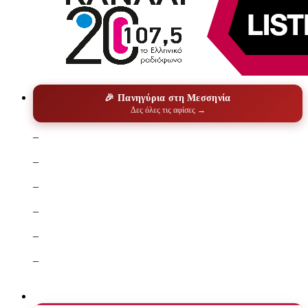
🎉 Πανηγύρια στη Μεσσηνία
Δες όλες τις αφίσες →
–
–
–
–
–
–