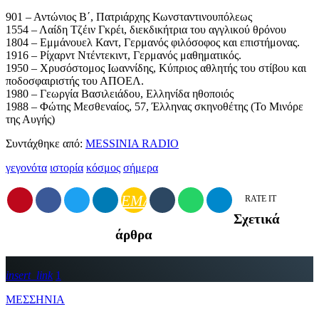
901 – Αντώνιος Β΄, Πατριάρχης Κωνσταντινουπόλεως
1554 – Λαίδη Τζέιν Γκρέι, διεκδικήτρια του αγγλικού θρόνου
1804 – Εμμάνουελ Καντ, Γερμανός φιλόσοφος και επιστήμονας.
1916 – Ρίχαρντ Ντέντεκιντ, Γερμανός μαθηματικός.
1950 – Χρυσόστομος Ιωαννίδης, Κύπριος αθλητής του στίβου και
ποδοσφαιριστής του ΑΠΟΕΛ.
1980 – Γεωργία Βασιλειάδου, Ελληνίδα ηθοποιός
1988 – Φώτης Μεσθεναίος, 57, Έλληνας σκηνοθέτης (Το Μινόρε
της Αυγής)
Συντάχθηκε από:
MESSINIA RADIO
γεγονότα
ιστορία
κόσμος
σήμερα
EMAIL
RATE IT
Σχετικά
άρθρα
insert_link
1
ΜΕΣΣΗΝΙΑ