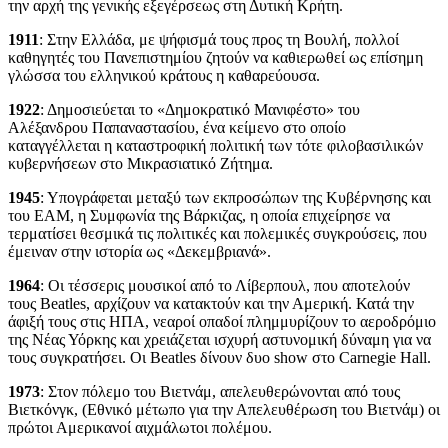
την αρχή της γενικής εξεγέρσεως στη Δυτική Κρήτη.
1911
: Στην Ελλάδα, με ψήφισμά τους προς τη Βουλή, πολλοί
καθηγητές του Πανεπιστημίου ζητούν να καθιερωθεί ως επίσημη
γλώσσα του ελληνικού κράτους η καθαρεύουσα.
1922
: Δημοσιεύεται το «Δημοκρατικό Μανιφέστο» του
Αλέξανδρου Παπαναστασίου, ένα κείμενο στο οποίο
καταγγέλλεται η καταστροφική πολιτική των τότε φιλοβασιλικών
κυβερνήσεων στο Μικρασιατικό Ζήτημα.
1945
: Υπογράφεται μεταξύ των εκπροσώπων της Κυβέρνησης και
του ΕΑΜ, η Συμφωνία της Βάρκιζας, η οποία επιχείρησε να
τερματίσει θεσμικά τις πολιτικές και πολεμικές συγκρούσεις, που
έμειναν στην ιστορία ως «Δεκεμβριανά».
1964
: Οι τέσσερις μουσικοί από το Λίβερπουλ, που αποτελούν
τους Beatles, αρχίζουν να κατακτούν και την Αμερική. Κατά την
άφιξή τους στις ΗΠΑ, νεαροί οπαδοί πλημμυρίζουν το αεροδρόμιο
της Νέας Υόρκης και χρειάζεται ισχυρή αστυνομική δύναμη για να
τους συγκρατήσει. Οι Beatles δίνουν δυο show στο Carnegie Hall.
1973
: Στον πόλεμο του Βιετνάμ, απελευθερώνονται από τους
Βιετκόνγκ, (Εθνικό μέτωπο για την Απελευθέρωση του Βιετνάμ) οι
πρώτοι Αμερικανοί αιχμάλωτοι πολέμου.