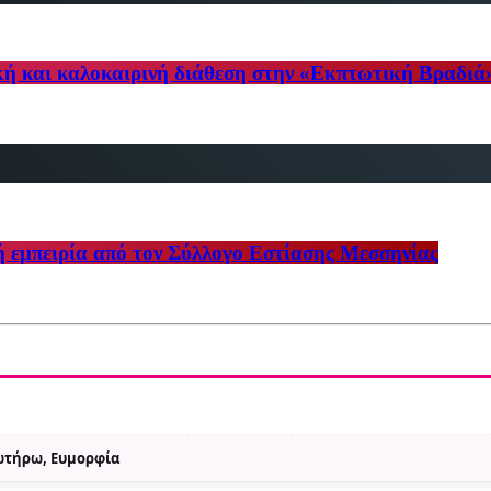
κή και καλοκαιρινή διάθεση στην «Εκπτωτική Βραδιά
ή εμπειρία από τον Σύλλογο Εστίασης Μεσσηνίας
Σωτήρω, Ευμορφία