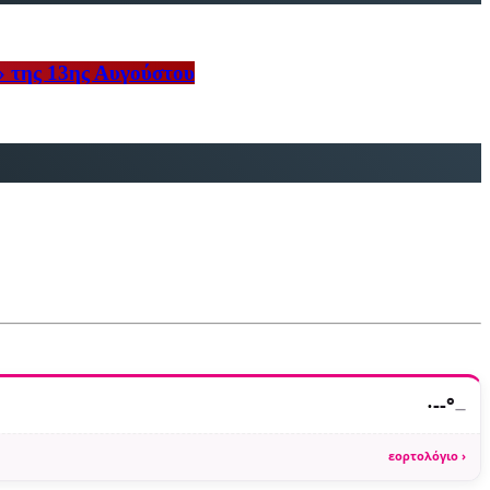
» της 13ης Αυγούστου
·
--°
—
εορτολόγιο ›