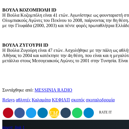
ΒΟΥΛΑ ΚΟΖΟΜΠΟΛΗ ID
Η Βούλα Κοζομπόλη είναι 41 ετών. Αγωνίστηκε ως φουνταριστή στη
Ολυμπιακούς Αγώνες του Πεκίνου το 2008, παίρνοντας την 8η θέση.
με την Γλυφάδα (2000, 2003) και πέντε φορές πρωταθλήτρια Ελλάδ
ΒΟΥΛΑ ΖΥΓΟΥΡΗ ID
Η Βούλα Ζυγούρη είναι 47 ετών. Ασχολήθηκε με την πάλη ως αθλή
Αθήνας το 2004 και κατέκτησε την 4η θέση, που είναι και η μεγαλύ
μετάλλιο στους Μεσογειακούς Αγώνες το 2001 στην Τυνησία. Eίν
Συντάχθηκε από:
MESSINIA RADIO
Relays
αθλητές
Καλαμάτα
ΚΕΦΙΑΠ
σκοπός
σκυταλοδρομία
EMAIL
RATE IT
insert_link
1