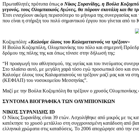
Πρωταθλητές πρότυπα όπως
ο Νίκος Συρανίδης, η Βούλα Κοζομπόλη
γεγονός, τους Ολυμπιακούς Αγώνες, θα πάρουν σκυτάλη και θα τ
Έτσι ενισχύουν ακόμη περισσότερο το μήνυμα της συνεργασίας και
που είναι η στήριξη του πολύ σημαντικού έργου που γίνεται από 
Κοζομπόλη:
«Καλούμε όλους του Καλαματιανούς να τρέξουν
»
Η Βούλα Κοζομπόλη, Ολυμπιονίκης του πόλο και σημερινή Πρόεδρο
δρόμου της πόλης της και όπως τόνισε στην δήλωσή της:
“Η προαγωγή του αθλητισμού, της υγείας και του πνεύματος συνεργ
Στο πλαίσιο αυτό, με μεγάλη χαρά τόσο εγώ προσωπικά όσο και σ
Καλούμε όλους τους Καλαματιανούς να τρέξουν μαζί μας και να στηρ
(ΚΕΦΙΑΠ) του νοσοκομείου Μεσσηνίας”.
Μαζί με την Βούλα Κοζομπόλη θα τρέξουν ο χρυσός Ολυμπιονίκης σ
ΣΥΝΤΟΜΑ ΒΙΟΓΡΑΦΙΚΑ ΤΩΝ ΟΛΥΜΠΙΟΝΙΚΩΝ
ΝΙΚΟΣ ΣΥΡΑΝΙΔΗΣ ID
Ο Νίκος Συρανίδης είναι 39 ετών. Ασχολήθηκε από μικρός με τις κα
κατέκτησε το χρυσό μετάλλιο στη συγχρονισμένη κατάδυση από βα
ελληνικά χρώματα στις καταδύσεις. Το 2006 αποχώρησε από την εν