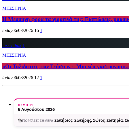
ΜΕΣΣΗΝΙΑ
Η Μεσσήνη φορά τα γιορτινά της: Εκπτώσεις, μουσι
today
06/08/2026
16
1
insert_link
1
ΜΕΣΣΗΝΙΑ
«Οι Ταξιδευτές των Γεύσεων»: Μια νέα γαστρονομικ
today
06/08/2026
12
1
ΠΈΜΠΤΗ
6 Αυγούστου 2026
🎂
Σωτήριος, Σωτήρης, Σώτος, Σωτηρία, 
ΓΙΟΡΤΆΖΕΙ ΣΉΜΕΡΑ