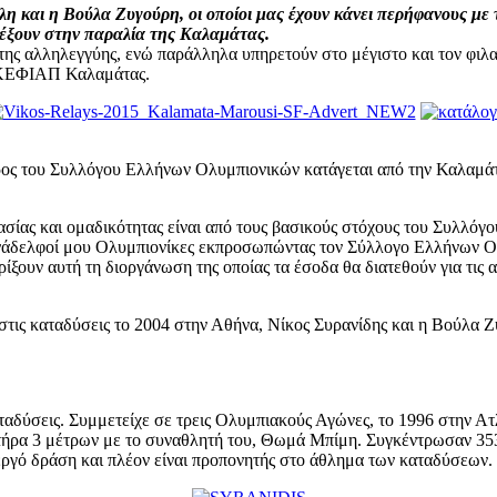
 και η Βούλα Ζυγούρη, οι οποίοι μας έχουν κάνει περήφανους με το 
ρέξουν στην παραλία της Καλαμάτας.
 της αλληλεγγύης, ενώ παράλληλα υπηρετούν στο μέγιστο και τον φ
το ΚΕΦΙΑΠ Καλαμάτας.
ς του Συλλόγου Ελλήνων Ολυμπιονικών κατάγεται από την Καλαμάτα
ασίας και ομαδικότητας είναι από τους βασικούς στόχους του Συλλό
υνάδελφοί μου Ολυμπιονίκες εκπροσωπώντας τον Σύλλογο Ελλήνων Ο
ίξουν αυτή τη διοργάνωση της οποίας τα έσοδα θα διατεθούν για τις
τις καταδύσεις το 2004 στην Αθήνα, Νίκος Συρανίδης και η Βούλα Ζ
ταδύσεις. Συμμετείχε σε τρεις Ολυμπιακούς Αγώνες, το 1996 στην Ατλ
τήρα 3 μέτρων με το συναθλητή του, Θωμά Μπίμη. Συγκέντρωσαν 353,
εργό δράση και πλέον είναι προπονητής στο άθλημα των καταδύσεων.