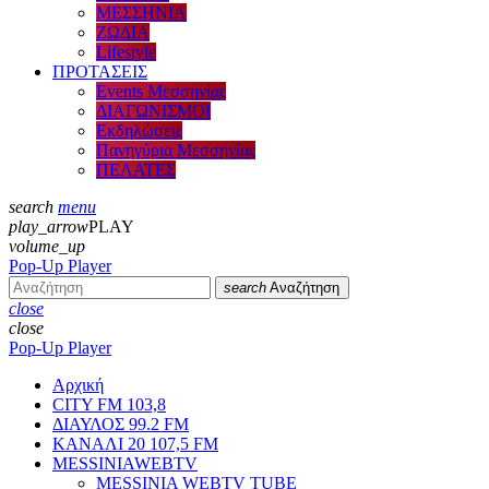
ΜΕΣΣΗΝΙΑ
ΖΩΔΙΑ
Lifestyle
ΠΡΟΤΑΣΕΙΣ
Events Μεσσηνίας
ΔΙΑΓΩΝΙΣΜΟΙ
Εκδηλώσεις
Πανηγύρια Μεσσηνίας
ΠΕΛΑΤΕΣ
search
menu
play_arrow
PLAY
volume_up
Pop-Up Player
search
Αναζήτηση
close
close
Pop-Up Player
Αρχική
CITY FM 103,8
ΔΙΑΥΛΟΣ 99.2 FM
ΚΑΝΑΛΙ 20 107,5 FM
MESSINIAWEBTV
MESSINIA WEBTV TUBE