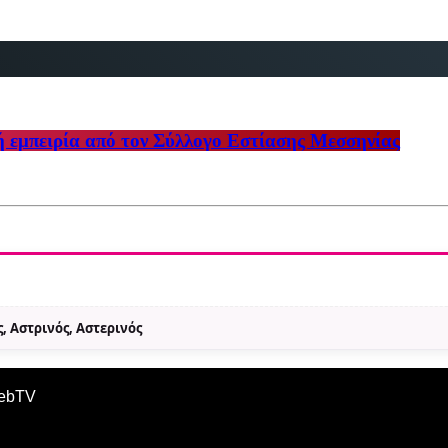
ή εμπειρία από τον Σύλλογο Εστίασης Μεσσηνίας
, Αστρινός, Αστερινός
WebTV