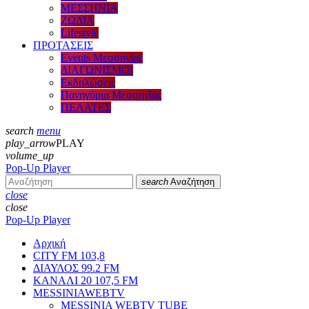
ΜΕΣΣΗΝΙΑ
ΖΩΔΙΑ
Lifestyle
ΠΡΟΤΑΣΕΙΣ
Events Μεσσηνίας
ΔΙΑΓΩΝΙΣΜΟΙ
Εκδηλώσεις
Πανηγύρια Μεσσηνίας
ΠΕΛΑΤΕΣ
search
menu
play_arrow
PLAY
volume_up
Pop-Up Player
search
Αναζήτηση
close
close
Pop-Up Player
Αρχική
CITY FM 103,8
ΔΙΑΥΛΟΣ 99.2 FM
ΚΑΝΑΛΙ 20 107,5 FM
MESSINIAWEBTV
MESSINIA WEBTV TUBE