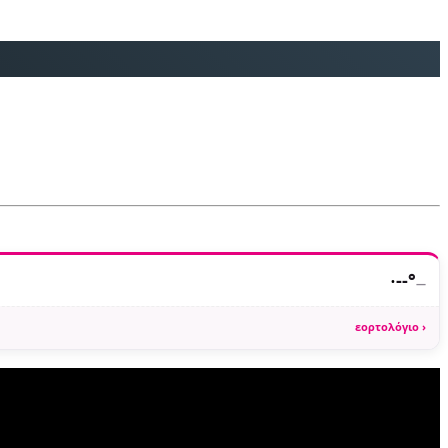
·
--°
—
εορτολόγιο ›