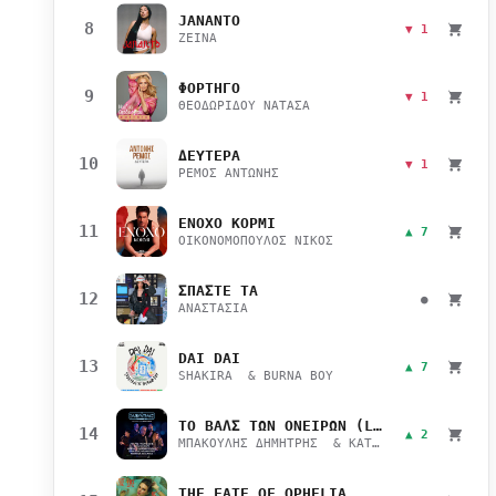
JANANTO
8
▼ 1
ZEINA
ΦΟΡΤΗΓΟ
9
▼ 1
ΘΕΟΔΩΡΙΔΟΥ ΝΑΤΑΣΑ
ΔΕΥΤΕΡΑ
10
▼ 1
ΡΕΜΟΣ ΑΝΤΩΝΗΣ
ΕΝΟΧΟ ΚΟΡΜΙ
11
▲ 7
ΟΙΚΟΝΟΜΟΠΟΥΛΟΣ ΝΙΚΟΣ
ΣΠΑΣΤΕ ΤΑ
12
●
ΑΝΑΣΤΑΣΙΑ
DAI DAI
13
▲ 7
SHAKIRA & BURNA BOY
ΤΟ ΒΑΛΣ ΤΩΝ ΟΝΕΙΡΩΝ (LIVE)
14
▲ 2
ΜΠΑΚΟΥΛΗΣ ΔΗΜΗΤΡΗΣ & ΚΑΤΣΙΜΙΧΑ ΜΑΡΙΑΝΑ
THE FATE OF OPHELIA