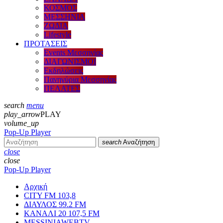
ΚΟΣΜΟΣ
ΜΕΣΣΗΝΙΑ
ΖΩΔΙΑ
Lifestyle
ΠΡΟΤΑΣΕΙΣ
Events Μεσσηνίας
ΔΙΑΓΩΝΙΣΜΟΙ
Εκδηλώσεις
Πανηγύρια Μεσσηνίας
ΠΕΛΑΤΕΣ
search
menu
play_arrow
PLAY
volume_up
Pop-Up Player
search
Αναζήτηση
close
close
Pop-Up Player
Αρχική
CITY FM 103,8
ΔΙΑΥΛΟΣ 99.2 FM
ΚΑΝΑΛΙ 20 107,5 FM
MESSINIAWEBTV