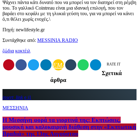
Ψάχνει πάντα κάτι δυνατό που να μπορεί να τον διατηρεί στη ρέμβη
του. Το γαλλικό Cointreau είναι μια ιδανική επιλογή, που τον
βαράει στο κεφάλι με τη γλυκιά γεύση του, για να μπορεί να κάνει
ό,τι θέλει χωρίς ενοχές.\
Πηγή: newlifestyle.gr
Συντάχθηκε από:
MESSINIA RADIO
ζώδια
κοκτέιλ
EMAIL
RATE IT
Σχετικά
άρθρα
insert_link
1
ΜΕΣΣΗΝΙΑ
Η Μεσσήνη φορά τα γιορτινά της: Εκπτώσεις,
μουσική και καλοκαιρινή διάθεση στην «Εκπτωτική
Βραδιά» της 13ης Αυγούστου