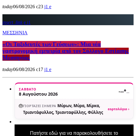
today
06/08/2026
23
1
insert_link
1
ΜΕΣΣΗΝΙΑ
«Οι Ταξιδευτές των Γεύσεων»: Μια νέα
γαστρονομική εμπειρία από τον Σύλλογο Εστίασης
Μεσσηνίας
today
06/08/2026
17
1
ΣΆΒΒΑΤΟ
·
--°
—
8 Αυγούστου 2026
🎂
Μύρων, Μύρα, Μίρκα,
ΓΙΟΡΤΆΖΕΙ ΣΉΜΕΡΑ
εορτολόγιο ›
Τριαντάφυλλος, Τριανταφύλλης, Φύλλης
Πατήστε εδώ για να παρακολουθήσετε το