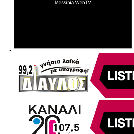
Messinia WebTV