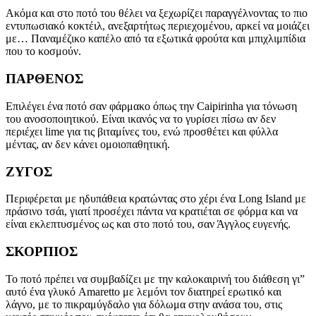
Ακόμα και στο ποτό του θέλει να ξεχωρίζει παραγγέλνοντας το πιο
εντυπωσιακό κοκτέιλ, ανεξαρτήτως περιεχομένου, αρκεί να μοιάζει
με… Παναμέζικο καπέλο από τα εξωτικά φρούτα και μπιχλιμπίδια
που το κοσμούν.
ΠΑΡΘΕΝΟΣ
Επιλέγει ένα ποτό σαν φάρμακο όπως την Caipirinha για τόνωση
του ανοσοποιητικού. Είναι ικανός να το γυρίσει πίσω αν δεν
περιέχει lime για τις βιταμίνες του, ενώ προσθέτει και φύλλα
μέντας, αν δεν κάνει ομοιοπαθητική.
ΖΥΓΟΣ
Περιφέρεται με ηδυπάθεια κρατώντας στο χέρι ένα Long Island με
πράσινο τσάι, γιατί προσέχει πάντα να κρατιέται σε φόρμα και να
είναι εκλεπτυσμένος ως και στο ποτό του, σαν Άγγλος ευγενής.
ΣΚΟΡΠΙΟΣ
Το ποτό πρέπει να συμβαδίζει με την καλοκαιρινή του διάθεση γι”
αυτό ένα γλυκό Amaretto με λεμόνι τον διατηρεί ερωτικό και
λάγνο, με το πικραμύγδαλο για δόλωμα στην ανάσα του, στις