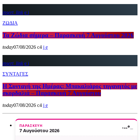
insert_link
ΖΩΔΙΑ
Τα Ζώδια σήμερα – Παρασκευή 7 Αυγούστου 2026
today
07/08/2026
4
insert_link
ΣΥΝΤΑΓΕΣ
Η Συνταγή της Ημέρας: Μπακαλιάρος τηγανητός με
σκορδαλιά – Παρασκευή 7 Αυγούστου
today
07/08/2026
4
ΠΑΡΑΣΚΕΥΉ
·
--°
—
7 Αυγούστου 2026