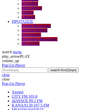
ΚΟΣΜΟΣ
ΜΕΣΣΗΝΙΑ
ΖΩΔΙΑ
Lifestyle
ΠΡΟΤΑΣΕΙΣ
Events Μεσσηνίας
ΔΙΑΓΩΝΙΣΜΟΙ
Εκδηλώσεις
Πανηγύρια Μεσσηνίας
ΠΕΛΑΤΕΣ
search
menu
play_arrow
PLAY
volume_up
Pop-Up Player
search
Αναζήτηση
close
close
Pop-Up Player
Αρχική
CITY FM 103,8
ΔΙΑΥΛΟΣ 99.2 FM
ΚΑΝΑΛΙ 20 107,5 FM
MESSINIAWEBTV