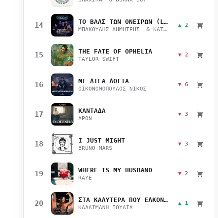
ΤΟ ΒΑΛΣ ΤΩΝ ΟΝΕΙΡΩΝ (LIVE)
14
▲ 2
ΜΠΑΚΟΥΛΗΣ ΔΗΜΗΤΡΗΣ & ΚΑΤΣΙΜΙΧΑ ΜΑΡΙΑΝΑ
THE FATE OF OPHELIA
15
▼ 2
TAYLOR SWIFT
ΜΕ ΛΙΓΑ ΛΟΓΙΑ
16
▼ 6
ΟΙΚΟΝΟΜΟΠΟΥΛΟΣ ΝΙΚΟΣ
ΚΑΝΤΑΔΑ
17
▼ 3
APON
I JUST MIGHT
18
▼ 3
BRUNO MARS
WHERE IS MY HUSBAND
19
▼ 2
RAYE
ΣΤΑ ΚΑΛΥΤΕΡΑ ΠΟΥ ΕΛΚΟΝΤΑΙ
20
▲ 1
ΚΑΛΛΙΜΑΝΗ ΙΟΥΛΙΑ