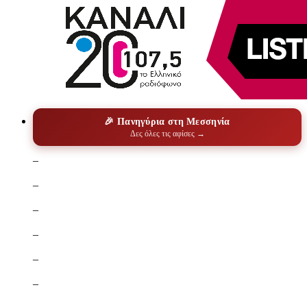
🎉 Πανηγύρια στη Μεσσηνία
Δες όλες τις αφίσες →
–
–
–
–
–
–