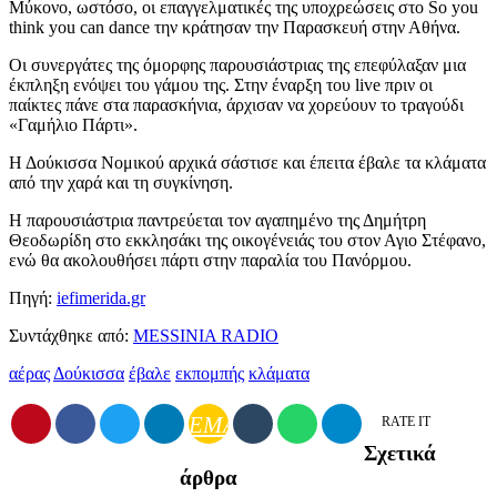
Μύκονο, ωστόσο, οι επαγγελματικές της υποχρεώσεις στο So you
think you can dance την κράτησαν την Παρασκευή στην Αθήνα.
Οι συνεργάτες της όμορφης παρουσιάστριας της επεφύλαξαν μια
έκπληξη ενόψει του γάμου της. Στην έναρξη του live πριν οι
παίκτες πάνε στα παρασκήνια, άρχισαν να χορεύουν το τραγούδι
«Γαμήλιο Πάρτι».
Η Δούκισσα Νομικού αρχικά σάστισε και έπειτα έβαλε τα κλάματα
από την χαρά και τη συγκίνηση.
Η παρουσιάστρια παντρεύεται τον αγαπημένο της Δημήτρη
Θεοδωρίδη στο εκκλησάκι της οικογένειάς του στον Αγιο Στέφανο,
ενώ θα ακολουθήσει πάρτι στην παραλία του Πανόρμου.
Πηγή:
iefimerida.gr
Συντάχθηκε από:
MESSINIA RADIO
αέρας
Δούκισσα
έβαλε
εκπομπής
κλάματα
EMAIL
RATE IT
Σχετικά
άρθρα