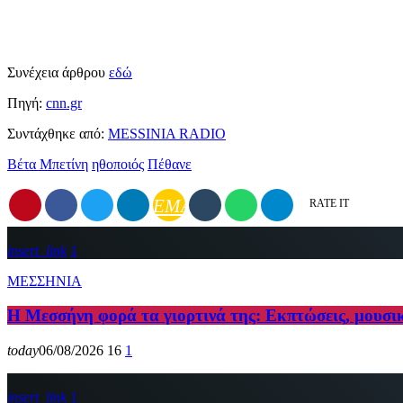
Συνέχεια άρθρου
εδώ
Πηγή:
cnn.gr
Συντάχθηκε από:
MESSINIA RADIO
Βέτα Μπετίνη
ηθοποιός
Πέθανε
EMAIL
RATE IT
insert_link
1
ΜΕΣΣΗΝΙΑ
Η Μεσσήνη φορά τα γιορτινά της: Εκπτώσεις, μουσι
today
06/08/2026
16
1
insert_link
1