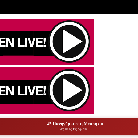
🎉 Πανηγύρια στη Μεσσηνία
Δες όλες τις αφίσες →