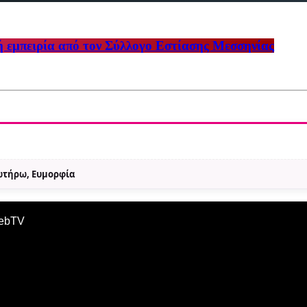
ή εμπειρία από τον Σύλλογο Εστίασης Μεσσηνίας
Σωτήρω, Ευμορφία
WebTV