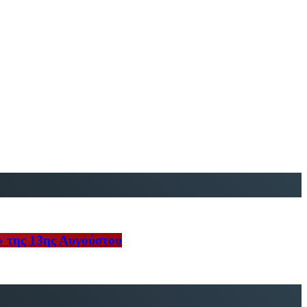
» της 13ης Αυγούστου