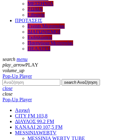
ΜΕΣΣΗΝΙΑ
ΖΩΔΙΑ
Lifestyle
ΠΡΟΤΑΣΕΙΣ
Events Μεσσηνίας
ΔΙΑΓΩΝΙΣΜΟΙ
Εκδηλώσεις
Πανηγύρια Μεσσηνίας
ΠΕΛΑΤΕΣ
search
menu
play_arrow
PLAY
volume_up
Pop-Up Player
search
Αναζήτηση
close
close
Pop-Up Player
Αρχική
CITY FM 103,8
ΔΙΑΥΛΟΣ 99.2 FM
ΚΑΝΑΛΙ 20 107,5 FM
MESSINIAWEBTV
MESSINIA WEBTV TUBE