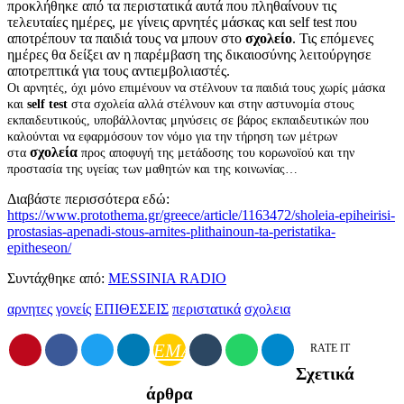
προκλήθηκε από τα περιστατικά αυτά που πληθαίνουν τις
τελευταίες ημέρες, με γίνεις αρνητές μάσκας και self test που
αποτρέπουν τα παιδιά τους να μπουν στο
σχολείο
. Τις επόμενες
ημέρες θα δείξει αν η παρέμβαση της δικαιοσύνης λειτούργησε
αποτρεπτικά για τους αντιεμβολιαστές.
Οι αρνητές, όχι μόνο επιμένουν να στέλνουν τα παιδιά τους χωρίς μάσκα
και
self test
στα σχολεία αλλά στέλνουν και στην αστυνομία στους
εκπαιδευτικούς, υποβάλλοντας μηνύσεις σε βάρος εκπαιδευτικών που
καλούνται να εφαρμόσουν τον νόμο για την τήρηση των μέτρων
σχολεία
στα
προς αποφυγή της μετάδοσης του κορωνοϊού και την
προστασία της υγείας των μαθητών και της κοινωνίας…
Διαβάστε περισσότερα εδώ:
https://www.protothema.gr/greece/article/1163472/sholeia-epiheirisi-
prostasias-apenadi-stous-arnites-plithainoun-ta-peristatika-
epitheseon/
Συντάχθηκε από:
MESSINIA RADIO
αρνητες
γονείς
ΕΠΙΘΕΣΕΙΣ
περιστατικά
σχολεια
EMAIL
RATE IT
Σχετικά
άρθρα