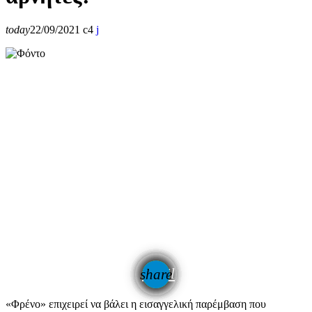
today
22/09/2021
4
email
share
«Φρένο» επιχειρεί να βάλει η εισαγγελική παρέμβαση που