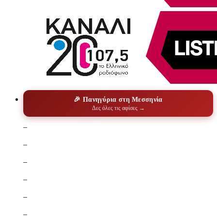
🎉 Πανηγύρια στη Μεσσηνία
Δες όλες τις αφίσες →
–
–
–
–
–
–