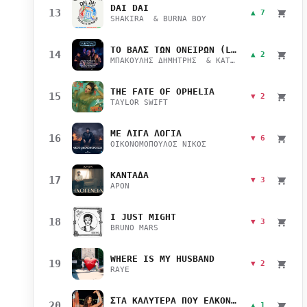
DAI DAI
13
▲ 7
SHAKIRA & BURNA BOY
ΤΟ ΒΑΛΣ ΤΩΝ ΟΝΕΙΡΩΝ (LIVE)
14
▲ 2
ΜΠΑΚΟΥΛΗΣ ΔΗΜΗΤΡΗΣ & ΚΑΤΣΙΜΙΧΑ ΜΑΡΙΑΝΑ
THE FATE OF OPHELIA
15
▼ 2
TAYLOR SWIFT
ΜΕ ΛΙΓΑ ΛΟΓΙΑ
16
▼ 6
ΟΙΚΟΝΟΜΟΠΟΥΛΟΣ ΝΙΚΟΣ
ΚΑΝΤΑΔΑ
17
▼ 3
APON
I JUST MIGHT
18
▼ 3
BRUNO MARS
WHERE IS MY HUSBAND
19
▼ 2
RAYE
ΣΤΑ ΚΑΛΥΤΕΡΑ ΠΟΥ ΕΛΚΟΝΤΑΙ
20
▲ 1