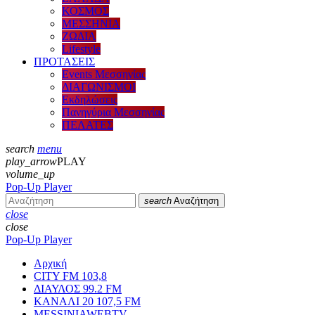
ΚΟΣΜΟΣ
ΜΕΣΣΗΝΙΑ
ΖΩΔΙΑ
Lifestyle
ΠΡΟΤΑΣΕΙΣ
Events Μεσσηνίας
ΔΙΑΓΩΝΙΣΜΟΙ
Εκδηλώσεις
Πανηγύρια Μεσσηνίας
ΠΕΛΑΤΕΣ
search
menu
play_arrow
PLAY
volume_up
Pop-Up Player
search
Αναζήτηση
close
close
Pop-Up Player
Αρχική
CITY FM 103,8
ΔΙΑΥΛΟΣ 99.2 FM
ΚΑΝΑΛΙ 20 107,5 FM
MESSINIAWEBTV