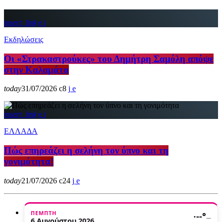
insert_link
Εκδηλώσεις
Οι «Στρακαστρούκες» του Δημήτρη Σαμόλη απόψε
στην Καλαμάτα
today
31/07/2026
8
insert_link
ΕΛΛΑΔΑ
Πώς επηρεάζει η σελήνη τον ύπνο και τη
γονιμότητα!
today
21/07/2026
24
ΠΈΜΠΤΗ
·
--°
—
6 Αυγούστου 2026