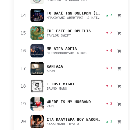
SHAKIRA & BURNA BOY
ΤΟ ΒΑΛΣ ΤΩΝ ΟΝΕΙΡΩΝ (LIVE)
14
▲ 2
ΜΠΑΚΟΥΛΗΣ ΔΗΜΗΤΡΗΣ & ΚΑΤΣΙΜΙΧΑ ΜΑΡΙΑΝΑ
THE FATE OF OPHELIA
15
▼ 2
TAYLOR SWIFT
ΜΕ ΛΙΓΑ ΛΟΓΙΑ
16
▼ 6
ΟΙΚΟΝΟΜΟΠΟΥΛΟΣ ΝΙΚΟΣ
ΚΑΝΤΑΔΑ
17
▼ 3
APON
I JUST MIGHT
18
▼ 3
BRUNO MARS
WHERE IS MY HUSBAND
19
▼ 2
RAYE
ΣΤΑ ΚΑΛΥΤΕΡΑ ΠΟΥ ΕΛΚΟΝΤΑΙ
20
▲ 1
ΚΑΛΛΙΜΑΝΗ ΙΟΥΛΙΑ