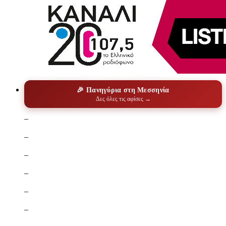
🎉 Πανηγύρια στη Μεσσηνία
Δες όλες τις αφίσες →
–
–
–
–
–
–