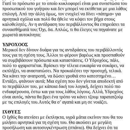
Γιατί το πρόσωπο με το οποίο κυκλοφορεί είναι μια συνιστώσα του
προσωπικού του γοήτρου και δεν μπορεί να εκτίθεται με μια λάθος
επιλογή. Από την άλλη όμως, τον ενοχλεί να δίνει «πάτημα» για
αρνητικά σχόλια και πολύ θα ήθελε να κόψει τον βήχα στους
καλοθελητές. Αν η αντίδραση του περιβάλλοντος θα επηρεάσει τα
συναισθήματά του; Όχι, δα. Απλώς, τι θα έλεγες να πηγαίνατε με
χωριστά αυτοκίνητα;
ΥΔΡΟΧΟΟΣ
Μερικοί δεν δίνουν δυάρα για τις αντιδράσεις του περιβάλλοντός
τους για τη σχέση τους. Άλλοι το φέρουν βαρέως και προσπαθούν
να συμβιβάσουν πρόσωπα και καταστάσεις. Ο Υδροχόος, πάλι,
πολύ το φχαριστιέται. Βρίσκει την τέλεια ευκαιρία να σοκάρει, να
εκπλήξει, να αναστατώσει. Να προκαλέσει την προσοχή, τελικά.
Να κάνει την ανατροπή, να δώσει γροθιά στο κατεστημένο…
Εντάξει, φτάνουν αυτά; Μια σχέση που δεν γίνεται αποδεκτή από
το περιβάλλον του, με κάποια δική του λογική, δείχνει πολύ πιο
ενδιαφέρουσα, έστω και για τους λάθος λόγους. Αλλά, Υδροχόος
είναι αυτός, πάντα θα βρει ένα τρόπο να κάνει τζουμ ταρατατζούμ
με τις επιλογές του.Αυτός θα σ’ αγαπά και μη σε νοιάζει.
ΙΧΘYΕΣ
Ο Ιχθύς θα ατενίσει με έκπληκτα, υγρά μάτια εκείνον που θα του
μιλήσει αρνητικά για τη σχέση του. Θα ακούσει με μεγάλη
προσήλωση και αυτοσυγκέντρωση (σπάνιο). Θα δείχνει ότι τα