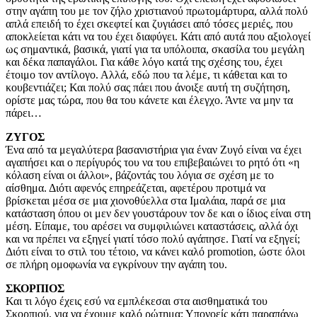
στην αγάπη του με τον ζήλο χριστιανού πρωτομάρτυρα, αλλά πολύ
απλά επειδή το έχει σκεφτεί και ζυγιάσει από τόσες μεριές, που
αποκλείεται κάτι να του έχει διαφύγει. Κάτι από αυτά που αξιολογεί
ως σημαντικά, βασικά, γιατί για τα υπόλοιπα, σκασίλα του μεγάλη
και δέκα παπαγάλοι. Για κάθε λόγο κατά της σχέσης του, έχει
έτοιμο τον αντίλογο. Αλλά, εδώ που τα λέμε, τι κάθεται και το
κουβεντιάζει; Και πολύ σας πάει που άνοιξε αυτή τη συζήτηση,
ορίστε μας τώρα, που θα του κάνετε και έλεγχο. Άντε να μην τα
πάρει…
ΖΥΓΟΣ
Ένα από τα μεγαλύτερα βασανιστήρια για έναν Ζυγό είναι να έχει
αγαπήσει και ο περίγυρός του να του επιβεβαιώνει το ρητό ότι «η
κόλαση είναι οι άλλοι», βάζοντάς του λόγια σε σχέση με το
αίσθημα. Διότι αφενός επηρεάζεται, αφετέρου προτιμά να
βρίσκεται μέσα σε μια χιονοθύελλα στα Ιμαλάια, παρά σε μια
κατάσταση όπου οι μεν δεν γουστάρουν τον δε και ο ίδιος είναι στη
μέση. Είπαμε, του αρέσει να συμφιλιώνει καταστάσεις, αλλά όχι
και να πρέπει να εξηγεί γιατί τόσο πολύ αγάπησε. Γιατί να εξηγεί;
Διότι είναι το στιλ του τέτοιο, να κάνει καλό promotion, ώστε όλοι
σε πλήρη ομοφωνία να εγκρίνουν την αγάπη του.
ΣΚΟΡΠΙΟΣ
Και τι λόγο έχεις εσύ να εμπλέκεσαι στα αισθηματικά του
Σκορπιού, για να έχουμε καλό ρώτημα; Υπονοείς κάτι παραπάνω