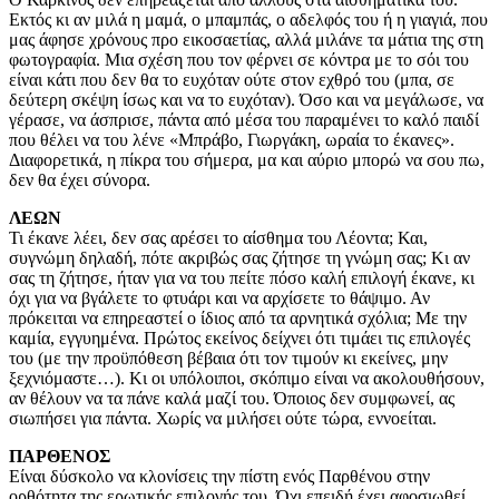
Εκτός κι αν μιλά η μαμά, ο μπαμπάς, ο αδελφός του ή η γιαγιά, που
μας άφησε χρόνους προ εικοσαετίας, αλλά μιλάνε τα μάτια της στη
φωτογραφία. Μια σχέση που τον φέρνει σε κόντρα με το σόι του
είναι κάτι που δεν θα το ευχόταν ούτε στον εχθρό του (μπα, σε
δεύτερη σκέψη ίσως και να το ευχόταν). Όσο και να μεγάλωσε, να
γέρασε, να άσπρισε, πάντα από μέσα του παραμένει το καλό παιδί
που θέλει να του λένε «Μπράβο, Γιωργάκη, ωραία το έκανες».
Διαφορετικά, η πίκρα του σήμερα, μα και αύριο μπορώ να σου πω,
δεν θα έχει σύνορα.
ΛΕΩΝ
Τι έκανε λέει, δεν σας αρέσει το αίσθημα του Λέοντα; Και,
συγνώμη δηλαδή, πότε ακριβώς σας ζήτησε τη γνώμη σας; Κι αν
σας τη ζήτησε, ήταν για να του πείτε πόσο καλή επιλογή έκανε, κι
όχι για να βγάλετε το φτυάρι και να αρχίσετε το θάψιμο. Αν
πρόκειται να επηρεαστεί ο ίδιος από τα αρνητικά σχόλια; Με την
καμία, εγγυημένα. Πρώτος εκείνος δείχνει ότι τιμάει τις επιλογές
του (με την προϋπόθεση βέβαια ότι τον τιμούν κι εκείνες, μην
ξεχνιόμαστε…). Κι οι υπόλοιποι, σκόπιμο είναι να ακολουθήσουν,
αν θέλουν να τα πάνε καλά μαζί του. Όποιος δεν συμφωνεί, ας
σιωπήσει για πάντα. Χωρίς να μιλήσει ούτε τώρα, εννοείται.
ΠΑΡΘΕΝΟΣ
Είναι δύσκολο να κλονίσεις την πίστη ενός Παρθένου στην
ορθότητα της ερωτικής επιλογής του. Όχι επειδή έχει αφοσιωθεί