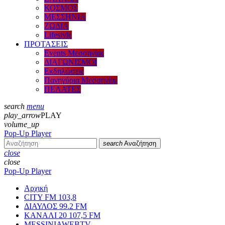
ΚΟΣΜΟΣ
ΜΕΣΣΗΝΙΑ
ΖΩΔΙΑ
Lifestyle
ΠΡΟΤΑΣΕΙΣ
Events Μεσσηνίας
ΔΙΑΓΩΝΙΣΜΟΙ
Εκδηλώσεις
Πανηγύρια Μεσσηνίας
ΠΕΛΑΤΕΣ
search
menu
play_arrow
PLAY
volume_up
Pop-Up Player
search
Αναζήτηση
close
close
Pop-Up Player
Αρχική
CITY FM 103,8
ΔΙΑΥΛΟΣ 99.2 FM
ΚΑΝΑΛΙ 20 107,5 FM
MESSINIAWEBTV