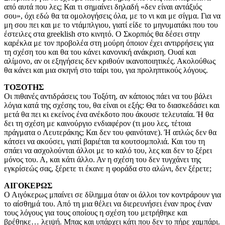
από αυτά που λες; Και τι σημαίνει δηλαδή «δεν είναι αντάξιός
σου», όχι εδώ θα τα ομολογήσεις όλα, με το νι και με σίγμα. Για να
μη σου πει και με το ντάμπλγιου, γιατί είδε το μηνυματάκι που του
έστειλες στα greeklish στο κινητό. Ο Σκορπιός θα δέσει στην
καρέκλα με τον προβολέα στη μούρη όποιον έχει αντιρρήσεις για
τη σχέση του και θα του κάνει κανονική ανάκριση. Ουαί και
αλίμονο, αν οι εξηγήσεις δεν κριθούν ικανοποιητικές. Ακολούθως
θα κάνει και μια σκηνή στο ταίρι του, για προληπτικούς λόγους.
ΤΟΞΟΤΗΣ
Οι πιθανές αντιδράσεις του Τοξότη, αν κάποιος πάει να του βάλει
λόγια κατά της σχέσης του, θα είναι οι εξής: Θα το διασκεδάσει και
μετά θα πει κι εκείνος ένα ανέκδοτο που άκουσε τελευταία. Ή θα
δει τη σχέση με καινούργιο ενδιαφέρον (τι μου λες, τέτοια
πράγματα ο Λευτεράκης; Και δεν του φαινότανε). Ή απλώς δεν θα
κάτσει να ακούσει, γιατί βαριέται τα κουτσομπολιά. Και του τη
σπάει να ασχολούνται άλλοι με το καλό του, λες και δεν το ξέρει
μόνος του. Α, και κάτι άλλο. Αν η σχέση του δεν τυγχάνει της
εγκρίσεώς σας, ξέρετε τι έκανε η φοράδα στο αλώνι, δεν ξέρετε;
ΑΙΓΟΚΕΡΩΣ
Ο Αιγόκερως μπαίνει σε δίλημμα όταν οι άλλοι τον κοντράρουν για
το αίσθημά του. Από τη μια θέλει να διερευνήσει έναν προς έναν
τους λόγους για τους οποίους η σχέση του μετρήθηκε και
βρέθηκε… λειψή. Μπας και υπάρχει κάτι που δεν το πήρε χαμπάρι.