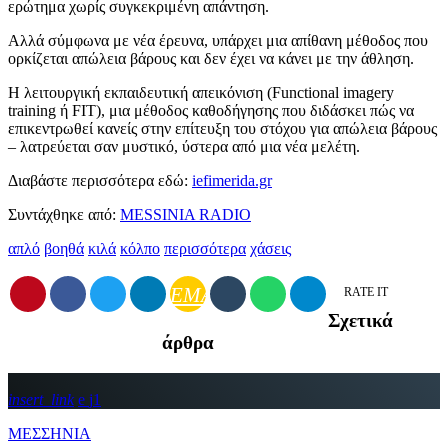
ερώτημα χωρίς συγκεκριμένη απάντηση.
Αλλά σύμφωνα με νέα έρευνα, υπάρχει μια απίθανη μέθοδος που
ορκίζεται απώλεια βάρους και δεν έχει να κάνει με την άθληση.
Η λειτουργική εκπαιδευτική απεικόνιση (Functional imagery
training ή FIT), μια μέθοδος καθοδήγησης που διδάσκει πώς να
επικεντρωθεί κανείς στην επίτευξη του στόχου για απώλεια βάρους
– λατρεύεται σαν μυστικό, ύστερα από μια νέα μελέτη.
Διαβάστε περισσότερα εδώ:
iefimerida.gr
Συντάχθηκε από:
MESSINIA RADIO
απλό
βοηθά
κιλά
κόλπο
περισσότερα
χάσεις
EMAIL
RATE IT
Σχετικά
άρθρα
insert_link
1
ΜΕΣΣΗΝΙΑ