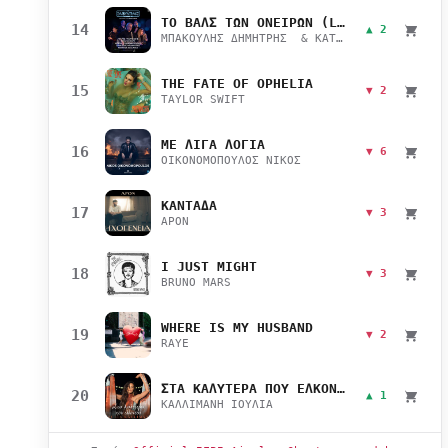
ΤΟ ΒΑΛΣ ΤΩΝ ΟΝΕΙΡΩΝ (LIVE)
14
▲ 2
ΜΠΑΚΟΥΛΗΣ ΔΗΜΗΤΡΗΣ & ΚΑΤΣΙΜΙΧΑ ΜΑΡΙΑΝΑ
THE FATE OF OPHELIA
15
▼ 2
TAYLOR SWIFT
ΜΕ ΛΙΓΑ ΛΟΓΙΑ
16
▼ 6
ΟΙΚΟΝΟΜΟΠΟΥΛΟΣ ΝΙΚΟΣ
ΚΑΝΤΑΔΑ
17
▼ 3
APON
I JUST MIGHT
18
▼ 3
BRUNO MARS
WHERE IS MY HUSBAND
19
▼ 2
RAYE
ΣΤΑ ΚΑΛΥΤΕΡΑ ΠΟΥ ΕΛΚΟΝΤΑΙ
20
▲ 1
ΚΑΛΛΙΜΑΝΗ ΙΟΥΛΙΑ