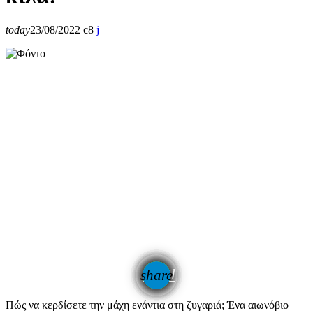
today
23/08/2022
8
email
share
Πώς να κερδίσετε την μάχη ενάντια στη ζυγαριά; Ένα αιωνόβιο