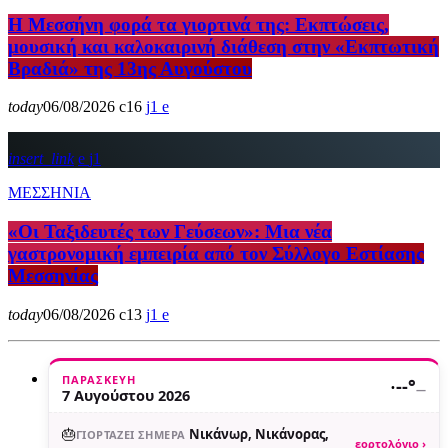
Η Μεσσήνη φορά τα γιορτινά της: Εκπτώσεις,
μουσική και καλοκαιρινή διάθεση στην «Εκπτωτική
Βραδιά» της 13ης Αυγούστου
today
06/08/2026
16
1
insert_link
1
ΜΕΣΣΗΝΙΑ
«Οι Ταξιδευτές των Γεύσεων»: Μια νέα
γαστρονομική εμπειρία από τον Σύλλογο Εστίασης
Μεσσηνίας
today
06/08/2026
13
1
ΠΑΡΑΣΚΕΥΉ
·
--°
—
7 Αυγούστου 2026
🎂
Νικάνωρ, Νικάνορας,
ΓΙΟΡΤΆΖΕΙ ΣΉΜΕΡΑ
εορτολόγιο ›