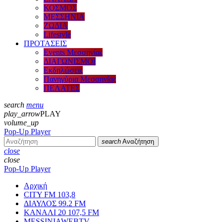
ΚΟΣΜΟΣ
ΜΕΣΣΗΝΙΑ
ΖΩΔΙΑ
Lifestyle
ΠΡΟΤΑΣΕΙΣ
Events Μεσσηνίας
ΔΙΑΓΩΝΙΣΜΟΙ
Εκδηλώσεις
Πανηγύρια Μεσσηνίας
ΠΕΛΑΤΕΣ
search
menu
play_arrow
PLAY
volume_up
Pop-Up Player
search
Αναζήτηση
close
close
Pop-Up Player
Αρχική
CITY FM 103,8
ΔΙΑΥΛΟΣ 99.2 FM
ΚΑΝΑΛΙ 20 107,5 FM
MESSINIAWEBTV