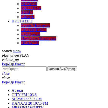
ΚΟΣΜΟΣ
ΜΕΣΣΗΝΙΑ
ΖΩΔΙΑ
Lifestyle
ΠΡΟΤΑΣΕΙΣ
Events Μεσσηνίας
ΔΙΑΓΩΝΙΣΜΟΙ
Εκδηλώσεις
Πανηγύρια Μεσσηνίας
ΠΕΛΑΤΕΣ
search
menu
play_arrow
PLAY
volume_up
Pop-Up Player
search
Αναζήτηση
close
close
Pop-Up Player
Αρχική
CITY FM 103,8
ΔΙΑΥΛΟΣ 99.2 FM
ΚΑΝΑΛΙ 20 107,5 FM
MESSINIAWEBTV