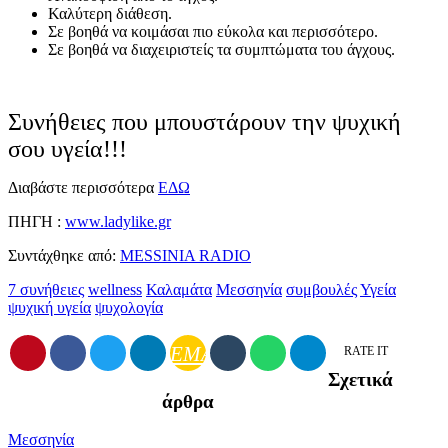
Καλύτερη διάθεση.
Σε βοηθά να κοιμάσαι πιο εύκολα και περισσότερο.
Σε βοηθά να διαχειριστείς τα συμπτώματα του άγχους.
Συνήθειες που μπουστάρουν την ψυχική
σου υγεία!!!
Διαβάστε περισσότερα
ΕΔΩ
ΠΗΓΗ :
www.ladylike.gr
Συντάχθηκε από:
MESSINIA RADIO
7 συνήθειες
wellness
Καλαμάτα
Μεσσηνία
συμβουλές
Υγεία
ψυχική υγεία
ψυχολογία
EMAIL
RATE IT
Σχετικά
άρθρα
Μεσσηνία