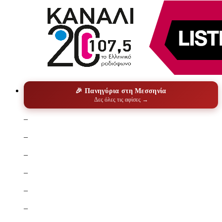
🎉 Πανηγύρια στη Μεσσηνία
Δες όλες τις αφίσες →
–
–
–
–
–
–