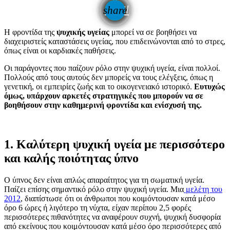
email
share
Η φροντίδα της
ψυχικής υγείας
μπορεί να σε βοηθήσει να
διαχειριστείς καταστάσεις υγείας, που επιδεινώνονται από το στρες,
όπως είναι οι καρδιακές παθήσεις.
Οι παράγοντες που παίζουν ρόλο στην ψυχική υγεία, είναι πολλοί.
Πολλούς από τους αυτούς δεν μπορείς να τους ελέγξεις, όπως η
γενετική, οι εμπειρίες ζωής και το οικογενειακό ιστορικό.
Ευτυχώς
όμως, υπάρχουν αρκετές στρατηγικές που μπορούν να σε
βοηθήσουν στην καθημερινή φροντίδα και ενίσχυσή της.
1. Καλύτερη ψυχική υγεία με περισσότερο
και καλής ποιότητας ύπνο
Ο ύπνος δεν είναι απλώς απαραίτητος για τη σωματική υγεία.
Παίζει επίσης σημαντικό ρόλο στην ψυχική υγεία. Μια
μελέτη του
2012
, διαπίστωσε ότι οι άνθρωποι που κοιμόντουσαν κατά μέσο
όρο 6 ώρες ή λιγότερο τη νύχτα, είχαν περίπου 2,5 φορές
περισσότερες πιθανότητες να αναφέρουν συχνή, ψυχική δυσφορία
από εκείνους που κοιμόντουσαν κατά μέσο όρο περισσότερες από