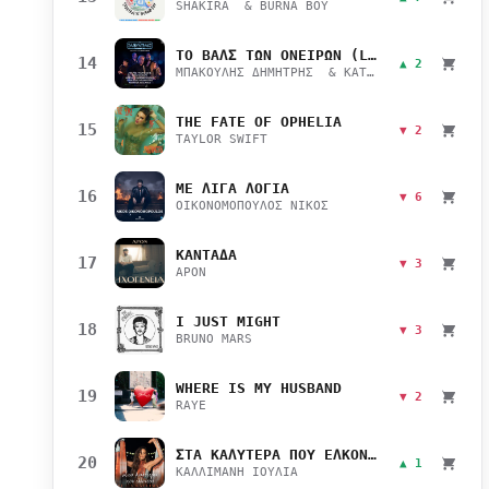
SHAKIRA & BURNA BOY
ΤΟ ΒΑΛΣ ΤΩΝ ΟΝΕΙΡΩΝ (LIVE)
14
▲ 2
ΜΠΑΚΟΥΛΗΣ ΔΗΜΗΤΡΗΣ & ΚΑΤΣΙΜΙΧΑ ΜΑΡΙΑΝΑ
THE FATE OF OPHELIA
15
▼ 2
TAYLOR SWIFT
ΜΕ ΛΙΓΑ ΛΟΓΙΑ
16
▼ 6
ΟΙΚΟΝΟΜΟΠΟΥΛΟΣ ΝΙΚΟΣ
ΚΑΝΤΑΔΑ
17
▼ 3
APON
I JUST MIGHT
18
▼ 3
BRUNO MARS
WHERE IS MY HUSBAND
19
▼ 2
RAYE
ΣΤΑ ΚΑΛΥΤΕΡΑ ΠΟΥ ΕΛΚΟΝΤΑΙ
20
▲ 1
ΚΑΛΛΙΜΑΝΗ ΙΟΥΛΙΑ