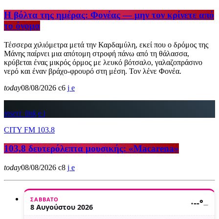
Η βόλτα της ημέρας: Φονέας — μην τον κρίνετε από
το όνομα
Τέσσερα χιλιόμετρα μετά την Καρδαμύλη, εκεί που ο δρόμος της
Μάνης παίρνει μια απότομη στροφή πάνω από τη θάλασσα,
κρύβεται ένας μικρός όρμος με λευκό βότσαλο, γαλαζοπράσινο
νερό και έναν βράχο-φρουρό στη μέση. Τον λένε Φονέα.
today
08/08/2026
6
insert_link
CITY FM 103.8
103,8 δευτερόλεπτα μουσικής: «Macarena»
today
08/08/2026
8
ΣΆΒΒΑΤΟ
·
--°
—
8 Αυγούστου 2026