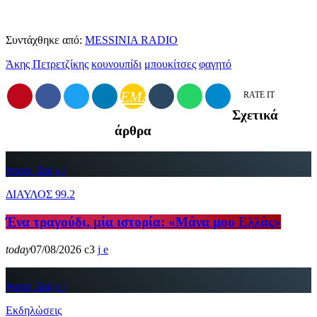
Συντάχθηκε από:
MESSINIA RADIO
Άκης Πετρετζίκης
κουνουπίδι
μπουκίτσες
φαγητό
EMAIL
RATE IT
Σχετικά
άρθρα
insert_link
ΔΙΑΥΛΟΣ 99.2
Ένα τραγούδι, μία ιστορία: «Μάνα μου Ελλάς»
today
07/08/2026
3
insert_link
Εκδηλώσεις