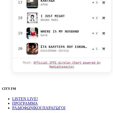
ΚΑΝΤΑΔΑ
17
▼ 3
APON
I JUST MIGHT
18
▼ 3
BRUNO MARS
WHERE IS MY HUSBAND
19
▼ 2
RAYE
ΣΤΑ ΚΑΛΥΤΕΡΑ ΠΟΥ ΕΛΚΟΝΤΑΙ
20
▲ 1
ΚΑΛΛΙΜΑΝΗ ΙΟΥΛΙΑ
Πηγή:
Official IFPI Airplay Chart powered by
MediaInspector
CITY FM
LISTEN LIVE!
ΠΡΟΓΡΑΜΜΑ
ΡΑΔΙΟΦΩΝΙΚΟΙ ΠΑΡΑΓΩΓΟΙ