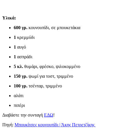
Υλικά:
600 γρ.
κουνουπίδι, σε μπουκετάκια
1
κρεμμύδι
1
αυγό
1
ασπράδι
5 κλ.
θυμάρι, φρέσκο, ψιλοκομμένο
150 γρ.
ψωμί για τοστ, τριμμένο
100 γρ.
τσένταρ, τριμμένο
αλάτι
πιπέρι
Διαβάστε την συνταγή
ΕΔΩ
!
Πηγή:
Μπουκίτσες κουνουπίδι | Άκης Πετρετζίκης