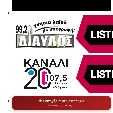
🎉 Πανηγύρια στη Μεσσηνία
Δες όλες τις αφίσες →