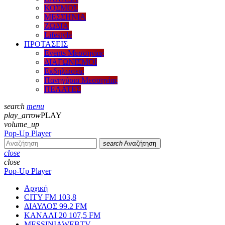
ΚΟΣΜΟΣ
ΜΕΣΣΗΝΙΑ
ΖΩΔΙΑ
Lifestyle
ΠΡΟΤΑΣΕΙΣ
Events Μεσσηνίας
ΔΙΑΓΩΝΙΣΜΟΙ
Εκδηλώσεις
Πανηγύρια Μεσσηνίας
ΠΕΛΑΤΕΣ
search
menu
play_arrow
PLAY
volume_up
Pop-Up Player
search
Αναζήτηση
close
close
Pop-Up Player
Αρχική
CITY FM 103,8
ΔΙΑΥΛΟΣ 99.2 FM
ΚΑΝΑΛΙ 20 107,5 FM
MESSINIAWEBTV