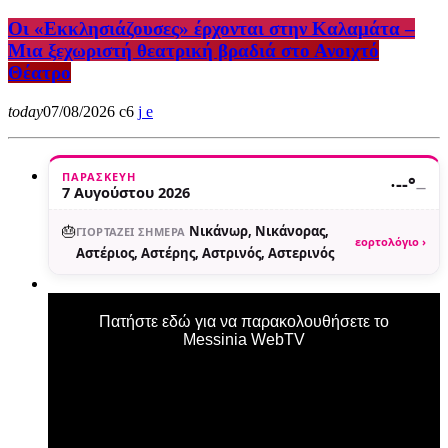
Οι «Εκκλησιάζουσες» έρχονται στην Καλαμάτα –
Μια ξεχωριστή θεατρική βραδιά στο Ανοιχτό
Θέατρο
today
07/08/2026
6
ΠΑΡΑΣΚΕΥΉ
·
--°
—
7 Αυγούστου 2026
🎂
Νικάνωρ, Νικάνορας,
ΓΙΟΡΤΆΖΕΙ ΣΉΜΕΡΑ
εορτολόγιο ›
Αστέριος, Αστέρης, Αστρινός, Αστερινός
Πατήστε εδώ για να παρακολουθήσετε το
Messinia WebTV