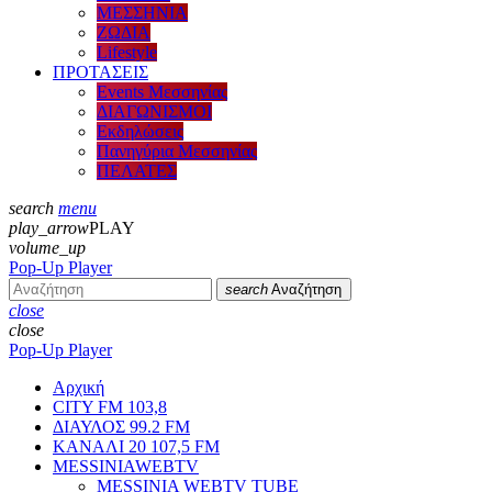
ΜΕΣΣΗΝΙΑ
ΖΩΔΙΑ
Lifestyle
ΠΡΟΤΑΣΕΙΣ
Events Μεσσηνίας
ΔΙΑΓΩΝΙΣΜΟΙ
Εκδηλώσεις
Πανηγύρια Μεσσηνίας
ΠΕΛΑΤΕΣ
search
menu
play_arrow
PLAY
volume_up
Pop-Up Player
search
Αναζήτηση
close
close
Pop-Up Player
Αρχική
CITY FM 103,8
ΔΙΑΥΛΟΣ 99.2 FM
ΚΑΝΑΛΙ 20 107,5 FM
MESSINIAWEBTV
MESSINIA WEBTV TUBE