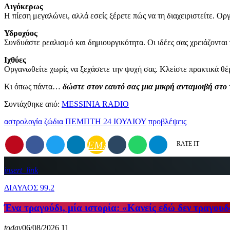
Αιγόκερως
Η πίεση μεγαλώνει, αλλά εσείς ξέρετε πώς να τη διαχειριστείτε. Ο
Υδροχόος
Συνδυάστε ρεαλισμό και δημιουργικότητα. Οι ιδέες σας χρειάζονται
Ιχθύες
Οργανωθείτε χωρίς να ξεχάσετε την ψυχή σας. Κλείστε πρακτικά θέμ
Κι όπως πάντα…
δώστε στον εαυτό σας μια μικρή ανταμοιβή στο 
Συντάχθηκε από:
MESSINIA RADIO
αστρολογία
ζώδια
ΠΕΜΠΤΗ 24 ΙΟΥΛΙΟΥ
προβλέψεις
EMAIL
RATE IT
insert_link
ΔΙΑΥΛΟΣ 99.2
Ένα τραγούδι, μία ιστορία: «Κανείς εδώ δεν τραγου
today
06/08/2026
11