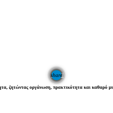
email
share
1
τα, ζητώντας οργάνωση, πρακτικότητα και καθαρό μυα