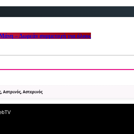
ή Μάνη – Δωρεάν συμμετοχή για όλους
, Αστρινός, Αστερινός
WebTV