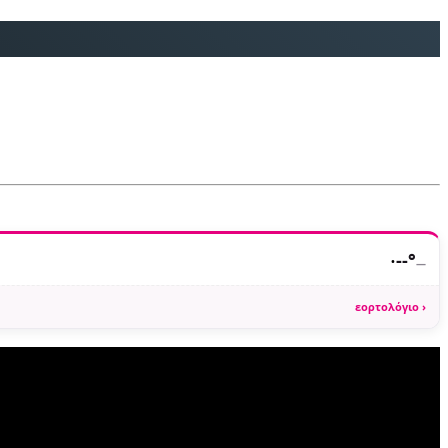
·
--°
—
εορτολόγιο ›