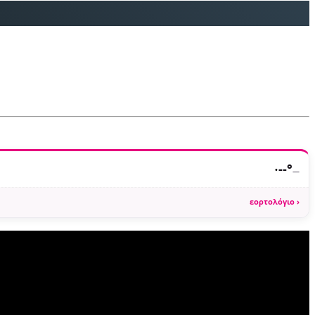
·
--°
—
εορτολόγιο ›