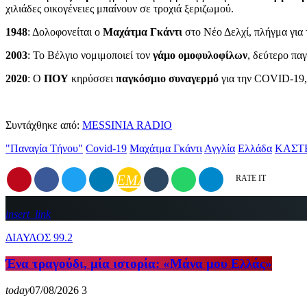
χιλιάδες οικογένειες μπαίνουν σε τροχιά ξεριζωμού.
1948
: Δολοφονείται ο
Μαχάτμα Γκάντι
στο Νέο Δελχί, πλήγμα για τ
2003
: Το Βέλγιο νομιμοποιεί τον
γάμο ομοφυλοφίλων
, δεύτερο πα
2020
: Ο
ΠΟΥ
κηρύσσει
παγκόσμιο συναγερμό
για την COVID-19, 
Συντάχθηκε από:
MESSINIA RADIO
"Παναγία Τήνου"
Covid-19
Mαχάτμα Γκάντι
Αγγλία
Ελλάδα
ΚΑΣΤ
EMAIL
RATE IT
insert_link
ΔΙΑΥΛΟΣ 99.2
Ένα τραγούδι, μία ιστορία: «Μάνα μου Ελλάς»
today
07/08/2026
3