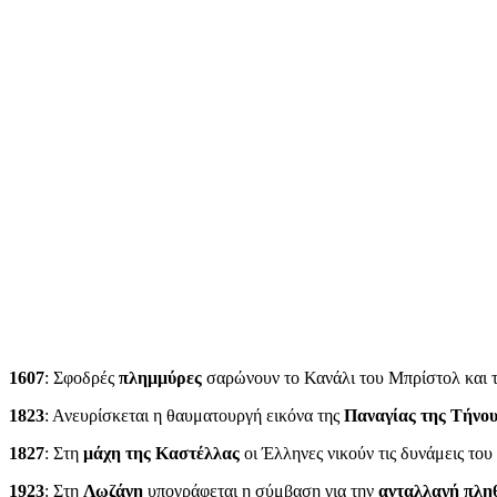
1607
: Σφοδρές
πλημμύρες
σαρώνουν το Κανάλι του Μπρίστολ και τι
1823
: Ανευρίσκεται η θαυματουργή εικόνα της
Παναγίας της Τήνο
1827
: Στη
μάχη της Καστέλλας
οι Έλληνες νικούν τις δυνάμεις του
1923
: Στη
Λωζάνη
υπογράφεται η σύμβαση για την
ανταλλαγή πλη