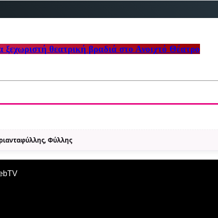
 ξεχωριστή θεατρική βραδιά στο Ανοιχτό Θέατρο
Τριανταφύλλης, Φύλλης
WebTV