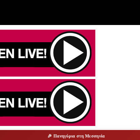
🎉 Πανηγύρια στη Μεσσηνία