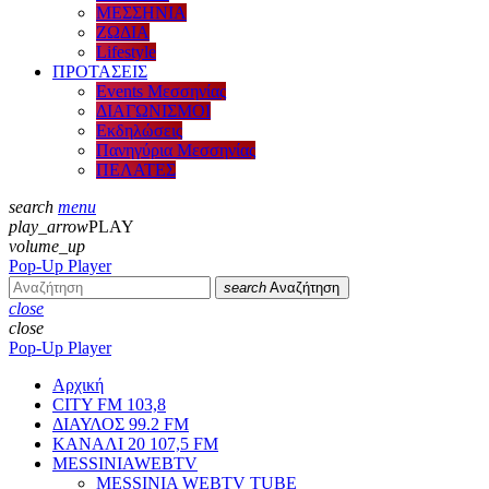
ΜΕΣΣΗΝΙΑ
ΖΩΔΙΑ
Lifestyle
ΠΡΟΤΑΣΕΙΣ
Events Μεσσηνίας
ΔΙΑΓΩΝΙΣΜΟΙ
Εκδηλώσεις
Πανηγύρια Μεσσηνίας
ΠΕΛΑΤΕΣ
search
menu
play_arrow
PLAY
volume_up
Pop-Up Player
search
Αναζήτηση
close
close
Pop-Up Player
Αρχική
CITY FM 103,8
ΔΙΑΥΛΟΣ 99.2 FM
ΚΑΝΑΛΙ 20 107,5 FM
MESSINIAWEBTV
MESSINIA WEBTV TUBE