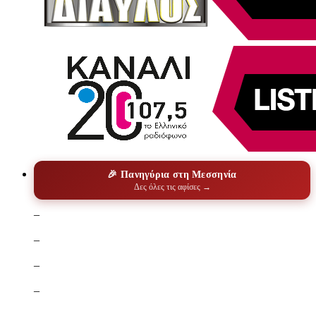
🎉 Πανηγύρια στη Μεσσηνία
Δες όλες τις αφίσες →
–
–
–
–
–