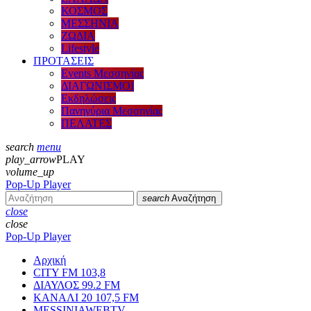
ΚΟΣΜΟΣ
ΜΕΣΣΗΝΙΑ
ΖΩΔΙΑ
Lifestyle
ΠΡΟΤΑΣΕΙΣ
Events Μεσσηνίας
ΔΙΑΓΩΝΙΣΜΟΙ
Εκδηλώσεις
Πανηγύρια Μεσσηνίας
ΠΕΛΑΤΕΣ
search
menu
play_arrow
PLAY
volume_up
Pop-Up Player
search
Αναζήτηση
close
close
Pop-Up Player
Αρχική
CITY FM 103,8
ΔΙΑΥΛΟΣ 99.2 FM
ΚΑΝΑΛΙ 20 107,5 FM
MESSINIAWEBTV