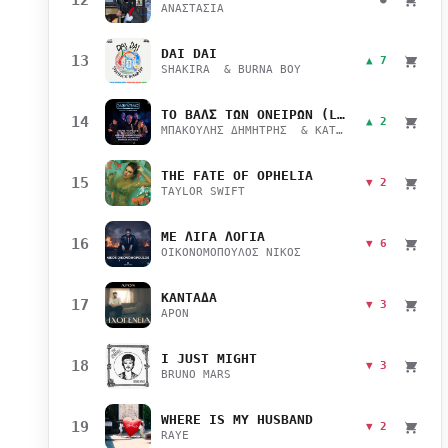
ΑΝΑΣΤΑΣΙΑ
DAI DAI
13
▲ 7
SHAKIRA & BURNA BOY
ΤΟ ΒΑΛΣ ΤΩΝ ΟΝΕΙΡΩΝ (LIVE)
14
▲ 2
ΜΠΑΚΟΥΛΗΣ ΔΗΜΗΤΡΗΣ & ΚΑΤΣΙΜΙΧΑ ΜΑΡΙΑΝΑ
THE FATE OF OPHELIA
15
▼ 2
TAYLOR SWIFT
ΜΕ ΛΙΓΑ ΛΟΓΙΑ
16
▼ 6
ΟΙΚΟΝΟΜΟΠΟΥΛΟΣ ΝΙΚΟΣ
ΚΑΝΤΑΔΑ
17
▼ 3
APON
I JUST MIGHT
18
▼ 3
BRUNO MARS
WHERE IS MY HUSBAND
19
▼ 2
RAYE