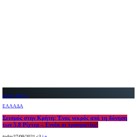
insert_link
ΕΛΛΑΔΑ
Σεισμός στην Κρήτη: Ένας νεκρός από τη δόνηση
των 5,8 Ρίχτερ – Εννέα οι τραυματίες!
today
27/09/2021
3