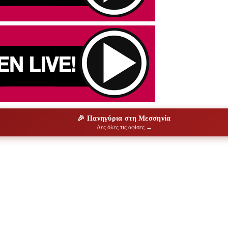
🎉 Πανηγύρια στη Μεσσηνία
Δες όλες τις αφίσες →