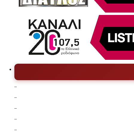
–
–
–
–
–