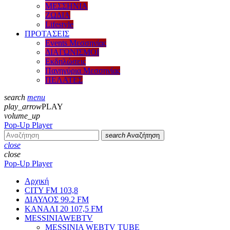
ΜΕΣΣΗΝΙΑ
ΖΩΔΙΑ
Lifestyle
ΠΡΟΤΑΣΕΙΣ
Events Μεσσηνίας
ΔΙΑΓΩΝΙΣΜΟΙ
Εκδηλώσεις
Πανηγύρια Μεσσηνίας
ΠΕΛΑΤΕΣ
search
menu
play_arrow
PLAY
volume_up
Pop-Up Player
search
Αναζήτηση
close
close
Pop-Up Player
Αρχική
CITY FM 103,8
ΔΙΑΥΛΟΣ 99.2 FM
ΚΑΝΑΛΙ 20 107,5 FM
MESSINIAWEBTV
MESSINIA WEBTV TUBE