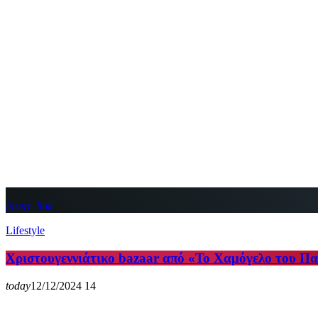
insert_link
Lifestyle
Χριστουγεννιάτικο bazaar από «Το Χαμόγελο του Π
today
12/12/2024
14