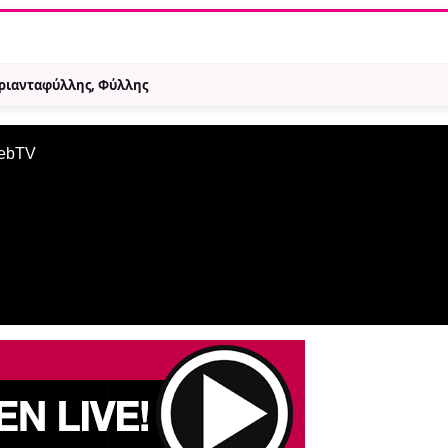
Τριανταφύλλης, Φύλλης
WebTV