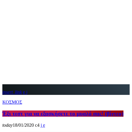
insert_link
ΚΟΣΜΟΣ
Έξι τεστ για να εξασκήσετε το μυαλό σας! (βίντεο)
today
18/01/2020
4