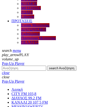
ΚΟΣΜΟΣ
ΜΕΣΣΗΝΙΑ
ΖΩΔΙΑ
Lifestyle
ΠΡΟΤΑΣΕΙΣ
Events Μεσσηνίας
ΔΙΑΓΩΝΙΣΜΟΙ
Εκδηλώσεις
Πανηγύρια Μεσσηνίας
ΠΕΛΑΤΕΣ
search
menu
play_arrow
PLAY
volume_up
Pop-Up Player
search
Αναζήτηση
close
close
Pop-Up Player
Αρχική
CITY FM 103,8
ΔΙΑΥΛΟΣ 99.2 FM
ΚΑΝΑΛΙ 20 107,5 FM
MESSINIAWEBTV