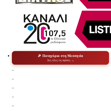
🎉 Πανηγύρια στη Μεσσηνία
Δες όλες τις αφίσες →
–
–
–
–
–