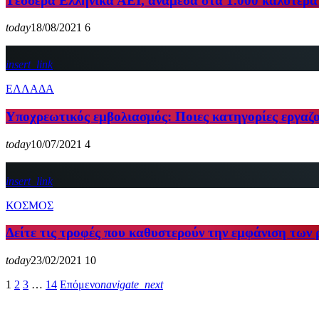
Tέσσερα Ελληνικά ΑΕΙ, ανάμεσα στα 1.000 καλύτερα
today
18/08/2021
6
insert_link
ΕΛΛΑΔΑ
Υποχρεωτικός εμβολιασμός: Ποιες κατηγορίες εργαζο
today
10/07/2021
4
insert_link
ΚΟΣΜΟΣ
Δείτε τις τροφές που καθυστερούν την εμφάνιση των 
today
23/02/2021
10
1
2
3
…
14
Επόμενο
navigate_next