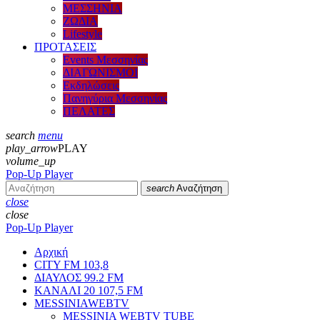
ΜΕΣΣΗΝΙΑ
ΖΩΔΙΑ
Lifestyle
ΠΡΟΤΑΣΕΙΣ
Events Μεσσηνίας
ΔΙΑΓΩΝΙΣΜΟΙ
Εκδηλώσεις
Πανηγύρια Μεσσηνίας
ΠΕΛΑΤΕΣ
search
menu
play_arrow
PLAY
volume_up
Pop-Up Player
search
Αναζήτηση
close
close
Pop-Up Player
Αρχική
CITY FM 103,8
ΔΙΑΥΛΟΣ 99.2 FM
ΚΑΝΑΛΙ 20 107,5 FM
MESSINIAWEBTV
MESSINIA WEBTV TUBE