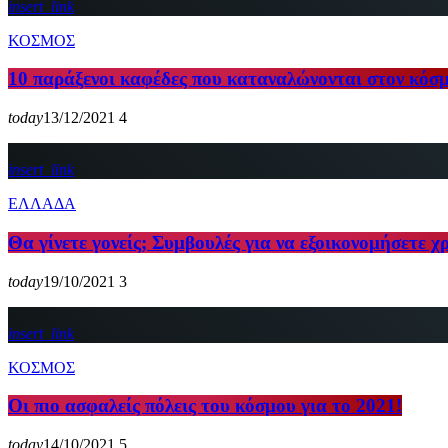
insert_link
ΚΟΣΜΟΣ
10 παράξενοι καφέδες που καταναλώνονται στον κόσ
today
13/12/2021
4
insert_link
ΕΛΛΑΔΑ
Θα γίνετε γονείς; Συμβουλές για να εξοικονομήσετε
today
19/10/2021
3
insert_link
ΚΟΣΜΟΣ
Οι πιο ασφαλείς πόλεις του κόσμου για το 2021!
today
14/10/2021
5