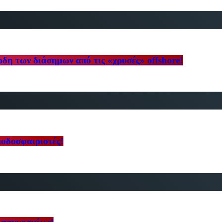
ρδη των διάσημων από τις «χρυσές» offshore!
ποδοσφαιριστές!