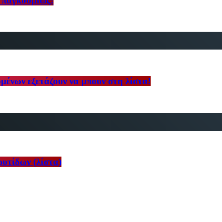
 παγκοσμίως!
μένων εξετάζουν να μπουν στη λίστα!
ρυτίδων (λίστα)