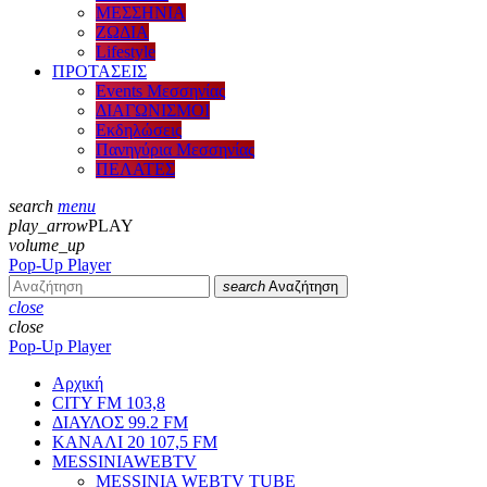
ΜΕΣΣΗΝΙΑ
ΖΩΔΙΑ
Lifestyle
ΠΡΟΤΑΣΕΙΣ
Events Μεσσηνίας
ΔΙΑΓΩΝΙΣΜΟΙ
Εκδηλώσεις
Πανηγύρια Μεσσηνίας
ΠΕΛΑΤΕΣ
search
menu
play_arrow
PLAY
volume_up
Pop-Up Player
search
Αναζήτηση
close
close
Pop-Up Player
Αρχική
CITY FM 103,8
ΔΙΑΥΛΟΣ 99.2 FM
ΚΑΝΑΛΙ 20 107,5 FM
MESSINIAWEBTV
MESSINIA WEBTV TUBE