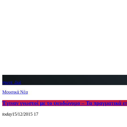
insert_link
Μουσικά Νέα
Έγιναν γνωστοί με το ψευδώνυμο – Τα πραγματικά ε
today
15/12/2015
17