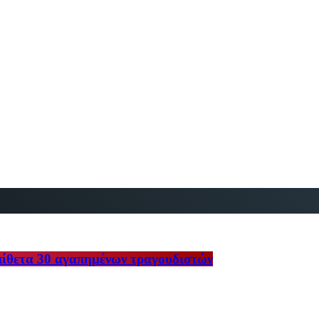
πίθετα 30 αγαπημένων τραγουδιστών