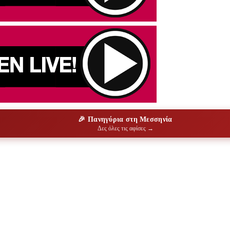
🎉 Πανηγύρια στη Μεσσηνία
Δες όλες τις αφίσες →