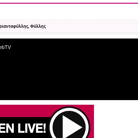
Τριανταφύλλης, Φύλλης
WebTV