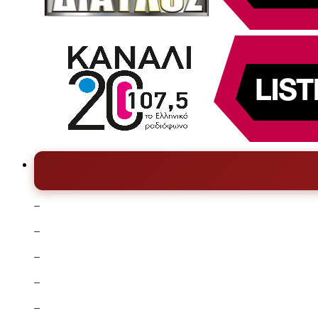
–
–
–
–
–