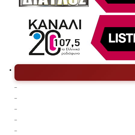
–
–
–
–
–