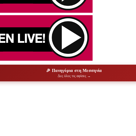
🎉 Πανηγύρια στη Μεσσηνία
Δες όλες τις αφίσες →