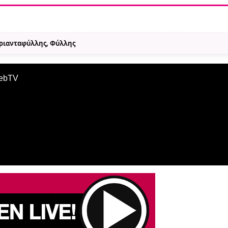
Τριανταφύλλης, Φύλλης
WebTV