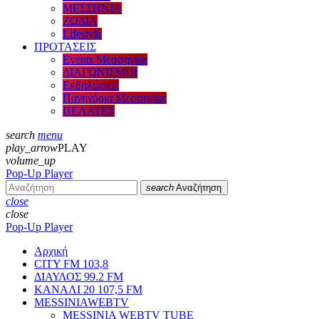
ΜΕΣΣΗΝΙΑ
ΖΩΔΙΑ
Lifestyle
ΠΡΟΤΑΣΕΙΣ
Events Μεσσηνίας
ΔΙΑΓΩΝΙΣΜΟΙ
Εκδηλώσεις
Πανηγύρια Μεσσηνίας
ΠΕΛΑΤΕΣ
search
menu
play_arrow
PLAY
volume_up
Pop-Up Player
search
Αναζήτηση
close
close
Pop-Up Player
Αρχική
CITY FM 103,8
ΔΙΑΥΛΟΣ 99.2 FM
ΚΑΝΑΛΙ 20 107,5 FM
MESSINIAWEBTV
MESSINIA WEBTV TUBE