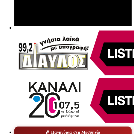
🎉 Πανηγύρια στη Μεσσηνία