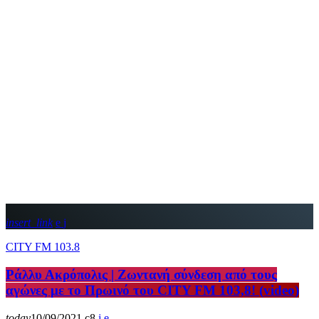
insert_link
CITY FM 103.8
Ράλλυ Ακρόπολις | Ζωντανή σύνδεση από τους
αγώνες με το Πρωινό του CITY FM 103,8! (video)
today
10/09/2021
8