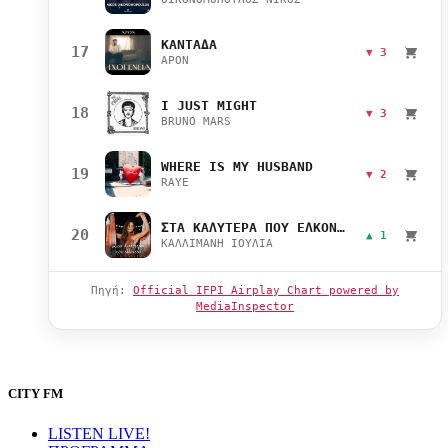
ΚΑΝΤΑΔΑ
17
▼ 3
APON
I JUST MIGHT
18
▼ 3
BRUNO MARS
WHERE IS MY HUSBAND
19
▼ 2
RAYE
ΣΤΑ ΚΑΛΥΤΕΡΑ ΠΟΥ ΕΛΚΟΝΤΑΙ
20
▲ 1
ΚΑΛΛΙΜΑΝΗ ΙΟΥΛΙΑ
Πηγή:
Official IFPI Airplay Chart powered by
MediaInspector
CITY FM
LISTEN LIVE!