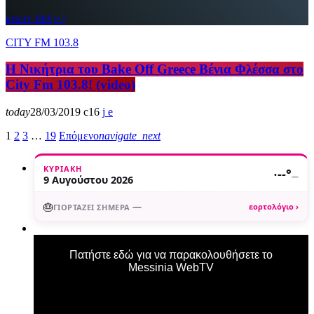
insert_link
CITY FM 103.8
H Νικήτρια του Bake Off Greece Βένια Φλέσσα στο
City Fm 103.8! (video)
today
28/03/2019
16
1
2
3
…
19
Επόμενο
navigate_next
ΚΥΡΙΑΚΉ
·
--°
—
9 Αυγούστου 2026
🎂
—
εορτολόγιο ›
ΓΙΟΡΤΆΖΕΙ ΣΉΜΕΡΑ
Πατήστε εδώ για να παρακολουθήσετε το
Messinia WebTV