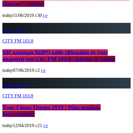
Πακέτο”! (video)
today
11/06/2019
30
insert_link
CITY FM 103.8
50€ καύσιμα ΔΩΡΟ κάθε εβδομάδα σε έναν
ακροατή του City FM 103.8! (photos & video)
today
07/06/2019
2
insert_link
CITY FM 103.8
Ένας Γάμος Όνειρο 2019 | Νέος μεγάλος
διαγωνισμός!
today
12/04/2019
21