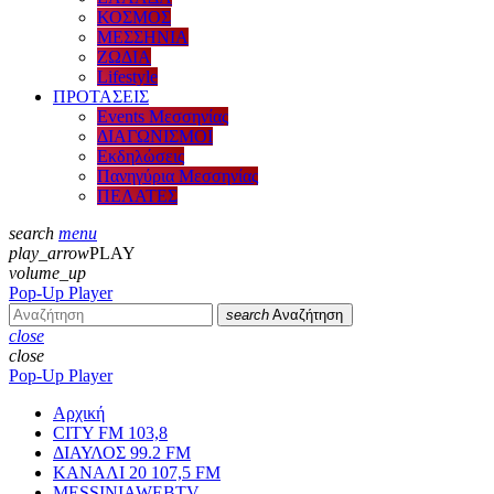
ΚΟΣΜΟΣ
ΜΕΣΣΗΝΙΑ
ΖΩΔΙΑ
Lifestyle
ΠΡΟΤΑΣΕΙΣ
Events Μεσσηνίας
ΔΙΑΓΩΝΙΣΜΟΙ
Εκδηλώσεις
Πανηγύρια Μεσσηνίας
ΠΕΛΑΤΕΣ
search
menu
play_arrow
PLAY
volume_up
Pop-Up Player
search
Αναζήτηση
close
close
Pop-Up Player
Αρχική
CITY FM 103,8
ΔΙΑΥΛΟΣ 99.2 FM
ΚΑΝΑΛΙ 20 107,5 FM
MESSINIAWEBTV