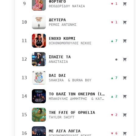
ΦΟΡΤΗΓΟ
9
▼ 1
ΘΕΟΔΩΡΙΔΟΥ ΝΑΤΑΣΑ
ΔΕΥΤΕΡΑ
10
▼ 1
ΡΕΜΟΣ ΑΝΤΩΝΗΣ
ΕΝΟΧΟ ΚΟΡΜΙ
11
▲ 7
ΟΙΚΟΝΟΜΟΠΟΥΛΟΣ ΝΙΚΟΣ
ΣΠΑΣΤΕ ΤΑ
12
●
ΑΝΑΣΤΑΣΙΑ
DAI DAI
13
▲ 7
SHAKIRA & BURNA BOY
ΤΟ ΒΑΛΣ ΤΩΝ ΟΝΕΙΡΩΝ (LIVE)
14
▲ 2
ΜΠΑΚΟΥΛΗΣ ΔΗΜΗΤΡΗΣ & ΚΑΤΣΙΜΙΧΑ ΜΑΡΙΑΝΑ
THE FATE OF OPHELIA
15
▼ 2
TAYLOR SWIFT
ΜΕ ΛΙΓΑ ΛΟΓΙΑ
16
▼ 6
ΟΙΚΟΝΟΜΟΠΟΥΛΟΣ ΝΙΚΟΣ