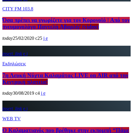
CITY FM 103.8
Όσα πρέπει να γνωρίζετε για τον Κορονοϊό | Aπό τον
πνευμονολόγο Παντελή Αβαρλή! (video)
today
25/02/2020
25
insert_link
Εκδηλώσεις
7η Λευκή Νύχτα Καλαμάτας LIVE on AIR από την
Κεντρική πλατεία!
today
30/08/2019
4
insert_link
WEB TV
Ο Καλαματιανός που βρέθηκε στην εκπομπή “Πάμε