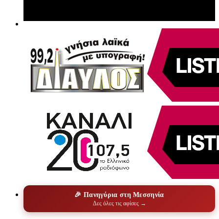
🎉 Πανηγύρια στη Μεσσηνία
Δες όλες τις αφίσες →