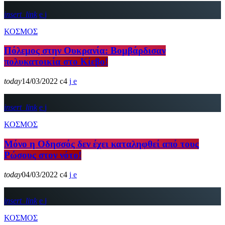
insert_link
ΚΟΣΜΟΣ
Πόλεμος στην Ουκρανία: Βομβάρδισαν
πολυκατοικία στο Κίεβο!
today
14/03/2022
4
insert_link
ΚΟΣΜΟΣ
Μόνο η Οδησσός δεν έχει καταληφθεί από τους
Ρώσους στον νότο!
today
04/03/2022
4
insert_link
ΚΟΣΜΟΣ