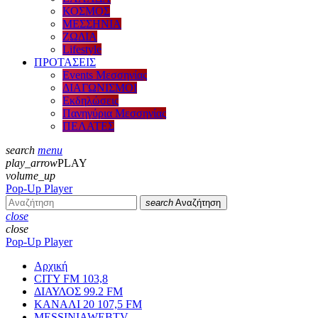
ΚΟΣΜΟΣ
ΜΕΣΣΗΝΙΑ
ΖΩΔΙΑ
Lifestyle
ΠΡΟΤΑΣΕΙΣ
Events Μεσσηνίας
ΔΙΑΓΩΝΙΣΜΟΙ
Εκδηλώσεις
Πανηγύρια Μεσσηνίας
ΠΕΛΑΤΕΣ
search
menu
play_arrow
PLAY
volume_up
Pop-Up Player
search
Αναζήτηση
close
close
Pop-Up Player
Αρχική
CITY FM 103,8
ΔΙΑΥΛΟΣ 99.2 FM
ΚΑΝΑΛΙ 20 107,5 FM
MESSINIAWEBTV