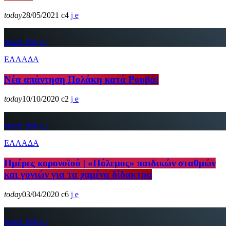
today
28/05/2021
4
insert_link
ΕΛΛΑΔΑ
Νέα απάντηση Πολάκη κατά Ρουβά!
today
10/10/2020
2
insert_link
ΕΛΛΑΔΑ
Ημέρες κορονοϊού | «Πόλεμος» παιδικών σταθμών
και γονιών για τα χαμένα δίδακτρα
today
03/04/2020
6
insert_link