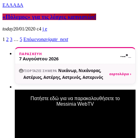
ΕΛΛΑΔΑ
«Πόλεμος» για τις λέσχες καπνιστών!
today
20/01/2020
4
1
2
3
…
5
Επόμενο
navigate_next
ΠΑΡΑΣΚΕΥΉ
·
--°
—
7 Αυγούστου 2026
🎂
Νικάνωρ, Νικάνορας,
ΓΙΟΡΤΆΖΕΙ ΣΉΜΕΡΑ
εορτολόγιο ›
Αστέριος, Αστέρης, Αστρινός, Αστερινός
Πατήστε εδώ για να παρακολουθήσετε το
Messinia WebTV