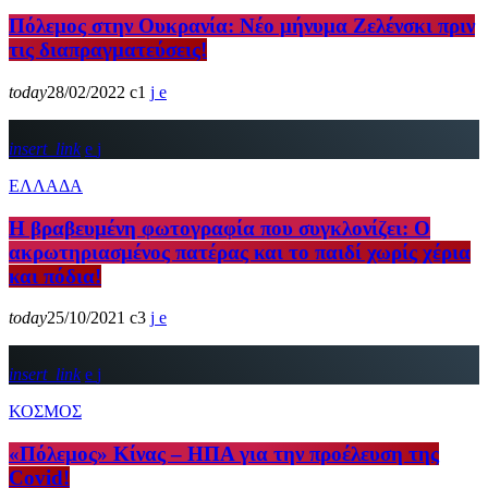
Πόλεμος στην Ουκρανία: Νέο μήνυμα Ζελένσκι πριν
τις διαπραγματεύσεις!
today
28/02/2022
1
insert_link
ΕΛΛΑΔΑ
Η βραβευμένη φωτογραφία που συγκλονίζει: Ο
ακρωτηριασμένος πατέρας και το παιδί χωρίς χέρια
και πόδια!
today
25/10/2021
3
insert_link
ΚΟΣΜΟΣ
«Πόλεμος» Κίνας – ΗΠΑ για την προέλευση της
Covid!