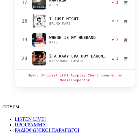
ΚΑΝΤΑΔΑ
17
▼ 3
APON
I JUST MIGHT
18
▼ 3
BRUNO MARS
WHERE IS MY HUSBAND
19
▼ 2
RAYE
ΣΤΑ ΚΑΛΥΤΕΡΑ ΠΟΥ ΕΛΚΟΝΤΑΙ
20
▲ 1
ΚΑΛΛΙΜΑΝΗ ΙΟΥΛΙΑ
Πηγή:
Official IFPI Airplay Chart powered by
MediaInspector
CITY FM
LISTEN LIVE!
ΠΡΟΓΡΑΜΜΑ
ΡΑΔΙΟΦΩΝΙΚΟΙ ΠΑΡΑΓΩΓΟΙ