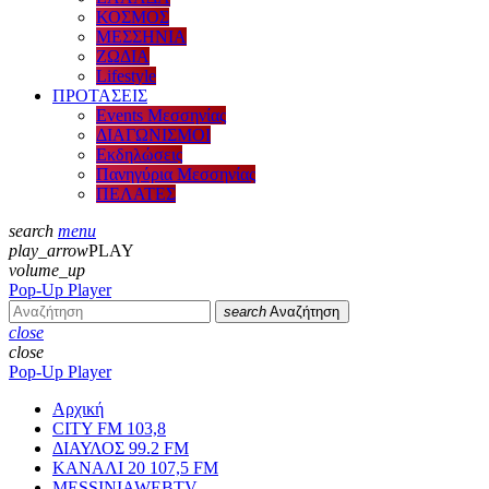
ΚΟΣΜΟΣ
ΜΕΣΣΗΝΙΑ
ΖΩΔΙΑ
Lifestyle
ΠΡΟΤΑΣΕΙΣ
Events Μεσσηνίας
ΔΙΑΓΩΝΙΣΜΟΙ
Εκδηλώσεις
Πανηγύρια Μεσσηνίας
ΠΕΛΑΤΕΣ
search
menu
play_arrow
PLAY
volume_up
Pop-Up Player
search
Αναζήτηση
close
close
Pop-Up Player
Αρχική
CITY FM 103,8
ΔΙΑΥΛΟΣ 99.2 FM
ΚΑΝΑΛΙ 20 107,5 FM
MESSINIAWEBTV