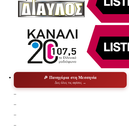
🎉 Πανηγύρια στη Μεσσηνία
Δες όλες τις αφίσες →
–
–
–
–