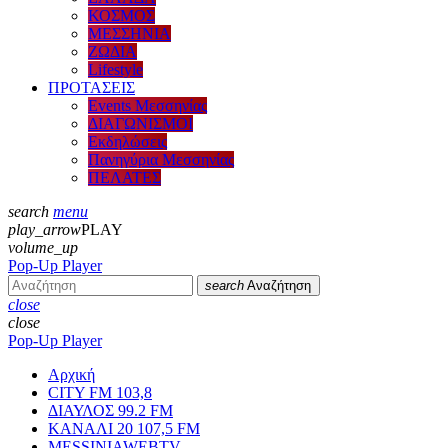
ΚΟΣΜΟΣ
ΜΕΣΣΗΝΙΑ
ΖΩΔΙΑ
Lifestyle
ΠΡΟΤΑΣΕΙΣ
Events Μεσσηνίας
ΔΙΑΓΩΝΙΣΜΟΙ
Εκδηλώσεις
Πανηγύρια Μεσσηνίας
ΠΕΛΑΤΕΣ
search
menu
play_arrow
PLAY
volume_up
Pop-Up Player
search
Αναζήτηση
close
close
Pop-Up Player
Αρχική
CITY FM 103,8
ΔΙΑΥΛΟΣ 99.2 FM
ΚΑΝΑΛΙ 20 107,5 FM
MESSINIAWEBTV