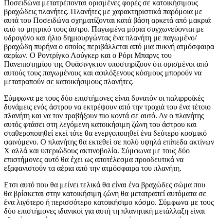
Ποσειδώνα μετατρέπονται ορισμένες φορές σε κατοικήσιμους
βραχώδεις πλανήτες. Πλανήτες με χαρακτηριστικά παρόμοια με
αυτά του Ποσειδώνα σχηματίζονται κατά βάση αρκετά από μακριά
από το μητρικό τους άστρο. Παγωμένα μόρια συγχωνεύονται με
υδρογόνο και ήλιο δημιουργώντας ένα πλανήτη με παγωμένο/
βραχώδη πυρήνα ο οποίος περιβάλλεται από μια πυκνή ατμόσφαιρα
αερίων. Ο Ροντρίγκο Λούγκερ και ο Ρόρι Μπαρνς του
Πανεπιστημίου της Ουάσινγκτον υποστηρίζουν ότι ορισμένοι από
αυτούς τους παγωμένους και αφιλόξενους κόσμους μπορούν να
μετατραπούν σε κατοικήσιμους πλανήτες.
Σύμφωνα με τους δύο επιστήμονες είναι δυνατόν οι παλιρροϊκές
δυνάμεις ενός άστρου να εκτρέψουν από την τροχιά του ένα τέτοιο
πλανήτη και να τον τραβήξουν πιο κοντά σε αυτό. Αν ο πλανήτης
αυτός φτάσει στη λεγόμενη κατοικήσιμη ζώνη του άστρου και
σταθεροποιηθεί εκεί τότε θα ενεργοποιηθεί ένα δεύτερο κοσμικό
φαινόμενο. Ο πλανήτης θα εκτεθεί σε πολύ υψηλά επίπεδα ακτίνων
Χ αλλά και υπεριώδους ακτινοβολία. Σύμφωνα με τους δύο
επιστήμονες αυτό θα έχει ως αποτέλεσμα προοδευτικά να
εξαφανιστούν τα αέρια από την ατμόσφαιρα του πλανήτη.
Ετσι αυτό που θα μείνει τελικά θα είναι ένα βραχώδες σώμα που
θα βρίσκεται στην κατοικήσιμη ζώνη θα μετατραπεί αυτόματα σε
ένα λιγότερο ή περισσότερο κατοικήσιμο κόσμο. Σύμφωνα με τους
δύο επιστήμονες ιδανικοί για αυτή τη πλανητική μετάλλαξη είναι