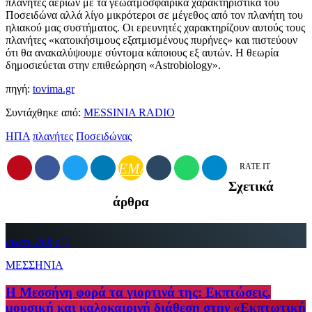
πλανήτες αερίων με τα γεωατμοσφαιρικά χαρακτηριστικά του
Ποσειδώνα αλλά λίγο μικρότεροι σε μέγεθος από τον πλανήτη του
ηλιακού μας συστήματος. Οι ερευνητές χαρακτηρίζουν αυτούς τους
πλανήτες «κατοικήσιμους εξατμισμένους πυρήνες» και πιστεύουν
ότι θα ανακαλύψουμε σύντομα κάποιους εξ αυτών. Η θεωρία
δημοσιεύεται στην επιθεώρηση «Astrobiology».
πηγή:
tovima.gr
Συντάχθηκε από:
MESSINIA RADIO
ΗΠΑ
πλανήτες
Ποσειδώνας
EMAIL
RATE IT
Σχετικά
άρθρα
insert_link
1
ΜΕΣΣΗΝΙΑ
Η Μεσσήνη φορά τα γιορτινά της: Εκπτώσεις,
μουσική και καλοκαιρινή διάθεση στην «Εκπτωτική