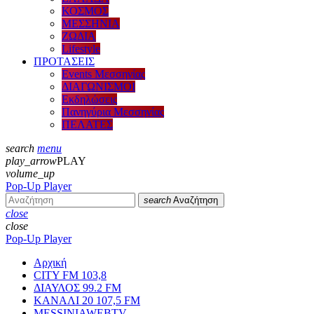
ΚΟΣΜΟΣ
ΜΕΣΣΗΝΙΑ
ΖΩΔΙΑ
Lifestyle
ΠΡΟΤΑΣΕΙΣ
Events Μεσσηνίας
ΔΙΑΓΩΝΙΣΜΟΙ
Εκδηλώσεις
Πανηγύρια Μεσσηνίας
ΠΕΛΑΤΕΣ
search
menu
play_arrow
PLAY
volume_up
Pop-Up Player
search
Αναζήτηση
close
close
Pop-Up Player
Αρχική
CITY FM 103,8
ΔΙΑΥΛΟΣ 99.2 FM
ΚΑΝΑΛΙ 20 107,5 FM
MESSINIAWEBTV