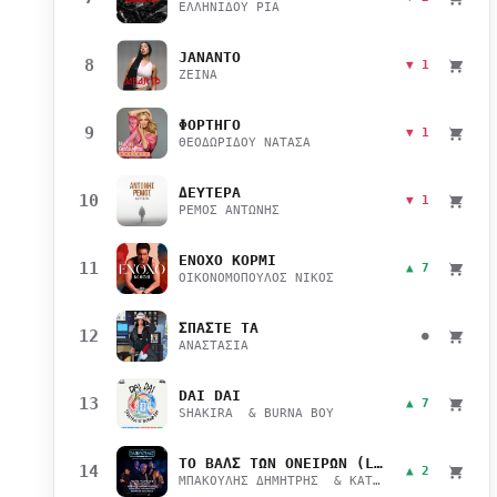
ΕΛΛΗΝΙΔΟΥ ΡΙΑ
JANANTO
8
▼ 1
ZEINA
ΦΟΡΤΗΓΟ
9
▼ 1
ΘΕΟΔΩΡΙΔΟΥ ΝΑΤΑΣΑ
ΔΕΥΤΕΡΑ
10
▼ 1
ΡΕΜΟΣ ΑΝΤΩΝΗΣ
ΕΝΟΧΟ ΚΟΡΜΙ
11
▲ 7
ΟΙΚΟΝΟΜΟΠΟΥΛΟΣ ΝΙΚΟΣ
ΣΠΑΣΤΕ ΤΑ
12
●
ΑΝΑΣΤΑΣΙΑ
DAI DAI
13
▲ 7
SHAKIRA & BURNA BOY
ΤΟ ΒΑΛΣ ΤΩΝ ΟΝΕΙΡΩΝ (LIVE)
14
▲ 2
ΜΠΑΚΟΥΛΗΣ ΔΗΜΗΤΡΗΣ & ΚΑΤΣΙΜΙΧΑ ΜΑΡΙΑΝΑ