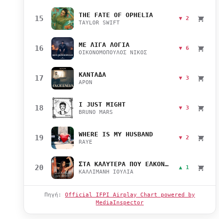
THE FATE OF OPHELIA
15
▼ 2
TAYLOR SWIFT
ΜΕ ΛΙΓΑ ΛΟΓΙΑ
16
▼ 6
ΟΙΚΟΝΟΜΟΠΟΥΛΟΣ ΝΙΚΟΣ
ΚΑΝΤΑΔΑ
17
▼ 3
APON
I JUST MIGHT
18
▼ 3
BRUNO MARS
WHERE IS MY HUSBAND
19
▼ 2
RAYE
ΣΤΑ ΚΑΛΥΤΕΡΑ ΠΟΥ ΕΛΚΟΝΤΑΙ
20
▲ 1
ΚΑΛΛΙΜΑΝΗ ΙΟΥΛΙΑ
Πηγή:
Official IFPI Airplay Chart powered by
MediaInspector