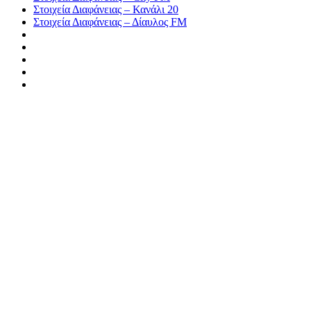
Στοιχεία Διαφάνειας – Κανάλι 20
Στοιχεία Διαφάνειας – Δίαυλος FM