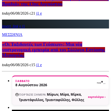
Βραδιά» της 13ης Αυγούστου
today
06/08/2026
21
1
insert_link
1
ΜΕΣΣΗΝΙΑ
«Οι Ταξιδευτές των Γεύσεων»: Μια νέα
γαστρονομική εμπειρία από τον Σύλλογο Εστίασης
Μεσσηνίας
today
06/08/2026
15
1
ΣΆΒΒΑΤΟ
·
--°
—
8 Αυγούστου 2026
🎂
Μύρων, Μύρα, Μίρκα,
ΓΙΟΡΤΆΖΕΙ ΣΉΜΕΡΑ
εορτολόγιο ›
Τριαντάφυλλος, Τριανταφύλλης, Φύλλης