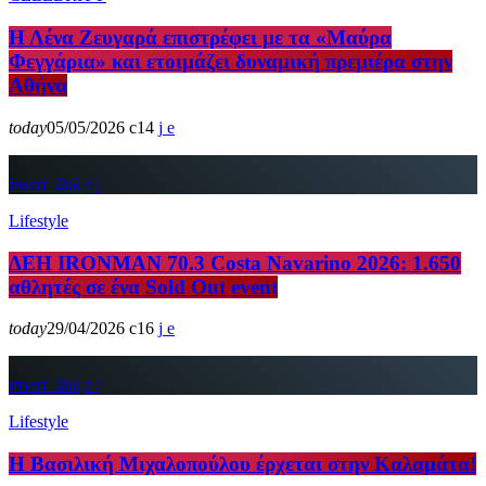
Η Λένα Ζευγαρά επιστρέφει με τα «Μαύρα
Φεγγάρια» και ετοιμάζει δυναμική πρεμιέρα στην
Αθήνα
today
05/05/2026
14
insert_link
Lifestyle
ΔΕΗ IRONMAN 70.3 Costa Navarino 2026: 1.650
αθλητές σε ένα Sold Out event
today
29/04/2026
16
insert_link
Lifestyle
Η Βασιλική Μιχαλοπούλου έρχεται στην Καλαμάτα!