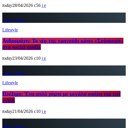
today
28/04/2026
56
insert_link
Lifestyle
Ανδρομάχη: Το νέο της τραγούδι κάνει «Σούσουρο»
στα social media
today
23/04/2026
10
insert_link
Lifestyle
Πλέξιμο: Ένα απλό χόμπι με μεγάλα οφέλη για την
υγεία
today
21/04/2026
10
insert_link