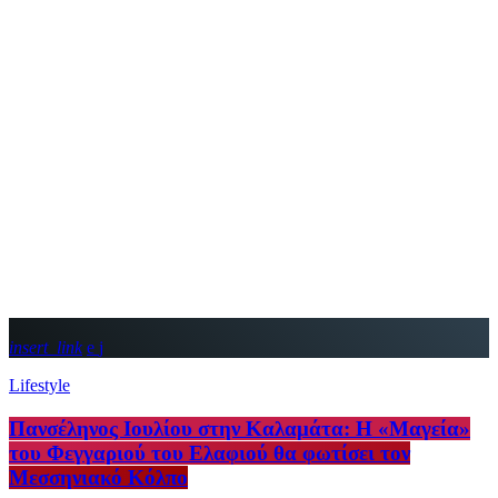
insert_link
Lifestyle
Πανσέληνος Ιουλίου στην Καλαμάτα: Η «Μαγεία»
του Φεγγαριού του Ελαφιού θα φωτίσει τον
Μεσσηνιακό Κόλπο