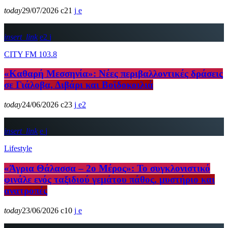
today
29/07/2026
21
insert_link
2
CITY FM 103.8
«Καθαρή Μεσσηνία»: Νέες περιβαλλοντικές δράσεις
σε Γιάλοβα, Διβάρι και Βοϊδοκοιλιά
today
24/06/2026
23
2
insert_link
Lifestyle
«Άγρια Θάλασσα – 2ο Μέρος»: Το συγκλονιστικό
φινάλε ενός ταξιδιού γεμάτου πάθος, μυστήριο και
ανατροπές
today
23/06/2026
10