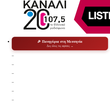
🎉 Πανηγύρια στη Μεσσηνία
Δες όλες τις αφίσες →
–
–
–
–
–
–