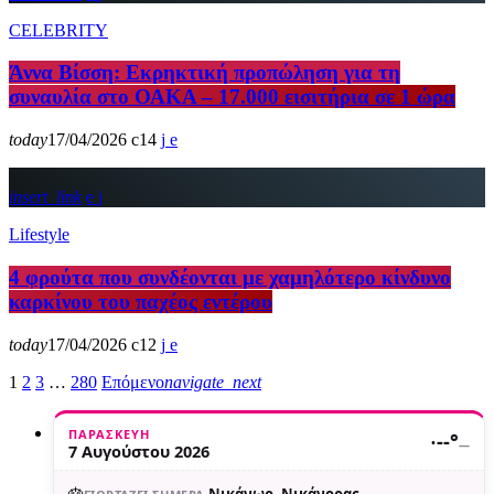
CELEBRITY
Άννα Βίσση: Εκρηκτική προπώληση για τη
συναυλία στο ΟΑΚΑ – 17.000 εισιτήρια σε 1 ώρα
today
17/04/2026
14
insert_link
Lifestyle
4 φρούτα που συνδέονται με χαμηλότερο κίνδυνο
καρκίνου του παχέος εντέρου
today
17/04/2026
12
1
2
3
…
280
Επόμενο
navigate_next
ΠΑΡΑΣΚΕΥΉ
·
--°
—
7 Αυγούστου 2026
🎂
Νικάνωρ, Νικάνορας,