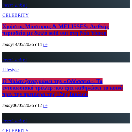
insert_link
CELEBRITY
Χρήστος Μάστορας & MELISSES: Διεθνής
περιοδεία με διπλό sold out στη Νέα Υόρκη
today
14/05/2026
14
insert_link
Lifestyle
Ο Νόλαν ξαναγράφει την «Οδύσσεια»: Το
εντυπωσιακό τρέιλερ που έχει καθηλώσει το κοινό
πριν την πρεμιέρα της 17ης Ιουλίου
today
06/05/2026
12
insert_link
CELEBRITY