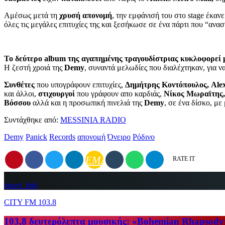
Αμέσως μετά τη
χρυσή απονομή
, την εμφάνισή του στο stage έκαν
όλες τις μεγάλες επιτυχίες της και ξεσήκωσε σε ένα πάρτι που “ανα
Το δεύτερο album της αγαπημένης τραγουδίστριας κυκλοφορεί 
Η ζεστή χροιά της
Demy
, συναντά μελωδίες που διαλέχτηκαν, για
Συνθέτες
που υπογράφουν επιτυχίες,
Δημήτρης Κοντόπουλος, Alex
και άλλοι,
στιχουργοί
που γράφουν απο καρδιάς,
Νίκος Μωραϊτης,
Βόσσου
αλλά και η προσωπική πινελιά της
Demy
, σε ένα δίσκο, με
Συντάχθηκε από:
MESSINIA RADIO
Demy
Panick
Records
απονομή
Όνειρο
Ρόδινο
EMAIL
RATE IT
insert_link
CITY FM 103.8
103,8 δευτερόλεπτα μουσικής: «Bohemian Rhapsody