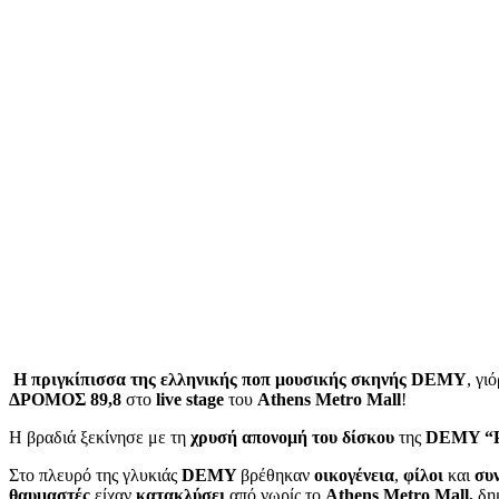
Η πριγκίπισσα της ελληνικής ποπ μουσικής σκηνής DEMY
, γι
ΔΡΟΜΟΣ 89,8
στο
live stage
του
Athens Metro Mall
!
Η βραδιά ξεκίνησε με τη
χρυσή απονομή του δίσκου
της
DEMY “Ρ
Στο πλευρό της γλυκιάς
DEMY
βρέθηκαν
οικογένεια
,
φίλοι
και
συ
θαυμαστές
είχαν
κατακλύσει
από νωρίς το
Athens Metro Mall,
δημ