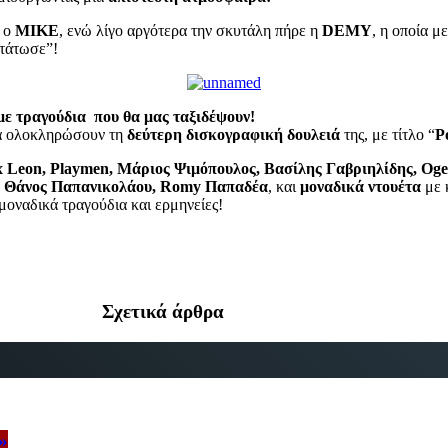
ε ο
ΜΙΚΕ
, ενώ λίγο αργότερα την σκυτάλη πήρε η
DEMY
, η οποία μ
στάτωσε”!
με τραγούδια που θα μας ταξιδέψουν!
 να ολοκληρώσουν τη
δεύτερη δισκογραφική δουλειά
της, με τίτλο “
Ρ
 Leon, Playmen, Μάριος Ψιμόπουλος, Βασίλης Γαβριηλίδης, Oge
 Θάνος Παπανικολάου, Romy Παπαδέα
, και
μοναδικά ντουέτα
με 
 μοναδικά τραγούδια και ερμηνείες!
Σχετικά άρθρα
»