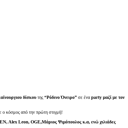
αίνουργιου δίσκου
της
“Ρόδινο Όνειρο”
σε ένα
party μαζί με τον
ε ο κόσμος από την πρώτη στιγμή!
N, Alex Leon, OGE,Μάριος Ψιμόπουλος κ.α, ενώ χιλιάδες