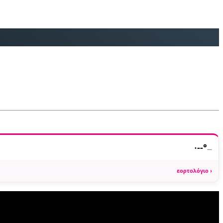
·
--°
—
εορτολόγιο ›