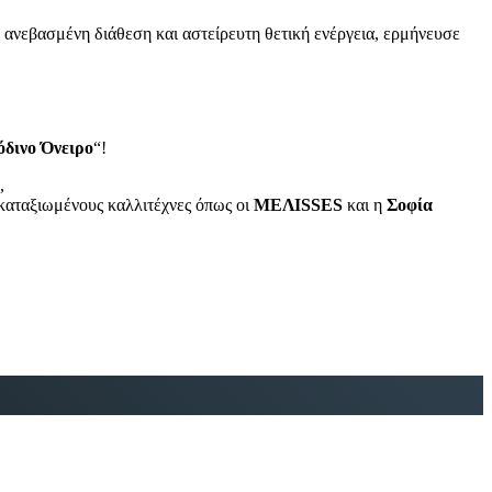
ε ανεβασμένη διάθεση και αστείρευτη θετική ενέργεια, ερμήνευσε
όδινο Όνειρο
“!
,
καταξιωμένους καλλιτέχνες όπως οι
ΜΕΛΙSSES
και η
Σοφία