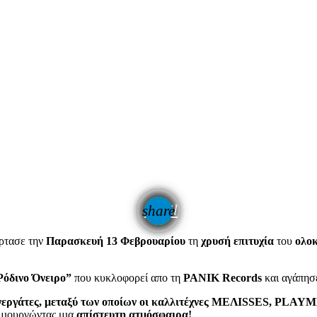
email
share
όρτασε την
Παρασκευή 13 Φεβρουαρίου
τη
χρυσή
επιτυχία
του
ολοκ
όδινο Όνειρο”
που κυκλοφορεί απο τη
PANIK Records
και αγάπησ
νεργάτες, μεταξύ των οποίων οι καλλιτέχνες ΜΕΛΙSSES, PLAYME
ιουργώντας μια
απίστευτη ατμόσφαιρα!