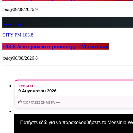
today
09/08/2026
9
insert_link
CITY FM 103.8
103,8 δευτερόλεπτα μουσικής: «Macarena»
today
08/08/2026
8
ΚΥΡΙΑΚΉ
9 Αυγούστου 2026
🎂
—
ΓΙΟΡΤΆΖΕΙ ΣΉΜΕΡΑ
Πατήστε εδώ για να παρακολουθήσετε το Messinia 