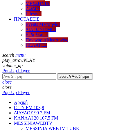
ΜΕΣΣΗΝΙΑ
ΖΩΔΙΑ
Lifestyle
ΠΡΟΤΑΣΕΙΣ
Events Μεσσηνίας
ΔΙΑΓΩΝΙΣΜΟΙ
Εκδηλώσεις
Πανηγύρια Μεσσηνίας
ΠΕΛΑΤΕΣ
search
menu
play_arrow
PLAY
volume_up
Pop-Up Player
search
Αναζήτηση
close
close
Pop-Up Player
Αρχική
CITY FM 103,8
ΔΙΑΥΛΟΣ 99.2 FM
ΚΑΝΑΛΙ 20 107,5 FM
MESSINIAWEBTV
MESSINIA WEBTV TUBE