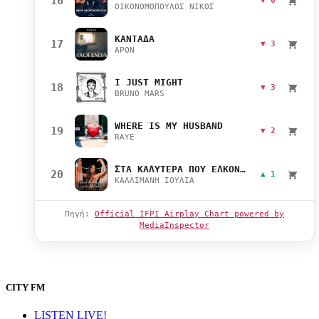
16
▼ 6
ΟΙΚΟΝΟΜΟΠΟΥΛΟΣ ΝΙΚΟΣ
ΚΑΝΤΑΔΑ
17
▼ 3
APON
I JUST MIGHT
18
▼ 3
BRUNO MARS
WHERE IS MY HUSBAND
19
▼ 2
RAYE
ΣΤΑ ΚΑΛΥΤΕΡΑ ΠΟΥ ΕΛΚΟΝΤΑΙ
20
▲ 1
ΚΑΛΛΙΜΑΝΗ ΙΟΥΛΙΑ
Πηγή:
Official IFPI Airplay Chart powered by
MediaInspector
CITY FM
LISTEN LIVE!