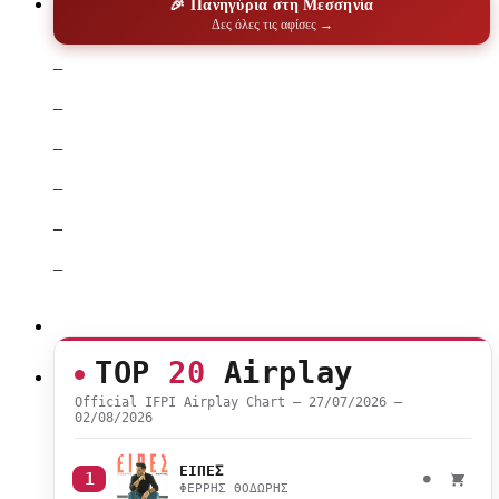
🎉 Πανηγύρια στη Μεσσηνία
Δες όλες τις αφίσες →
–
–
–
–
–
–
TOP
20
Airplay
Official IFPI Airplay Chart — 27/07/2026 –
02/08/2026
ΕΙΠΕΣ
1
●
ΦΕΡΡΗΣ ΘΟΔΩΡΗΣ