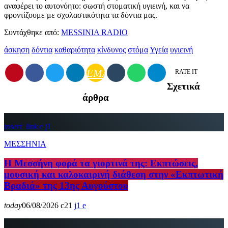
αναφέρει το αυτονόητο: σωστή στοματική υγιεινή, και να
φροντίζουμε με σχολαστικότητα τα δόντια μας.
Συντάχθηκε από:
MESSINIA RADIO
άσκηση
δόντια
καθαριότητα
κίνδυνος
στόμα
Υγεία
υγιεινή
EMAIL
RATE IT
Σχετικά
άρθρα
insert_link
1
ΜΕΣΣΗΝΙΑ
Η Μεσσήνη φορά τα γιορτινά της: Εκπτώσεις,
μουσική και καλοκαιρινή διάθεση στην «Εκπτωτική
Βραδιά» της 13ης Αυγούστου
today
06/08/2026
21
1