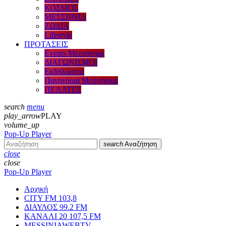
ΚΟΣΜΟΣ
ΜΕΣΣΗΝΙΑ
ΖΩΔΙΑ
Lifestyle
ΠΡΟΤΑΣΕΙΣ
Events Μεσσηνίας
ΔΙΑΓΩΝΙΣΜΟΙ
Εκδηλώσεις
Πανηγύρια Μεσσηνίας
ΠΕΛΑΤΕΣ
search
menu
play_arrow
PLAY
volume_up
Pop-Up Player
search
Αναζήτηση
close
close
Pop-Up Player
Αρχική
CITY FM 103,8
ΔΙΑΥΛΟΣ 99.2 FM
ΚΑΝΑΛΙ 20 107,5 FM
MESSINIAWEBTV