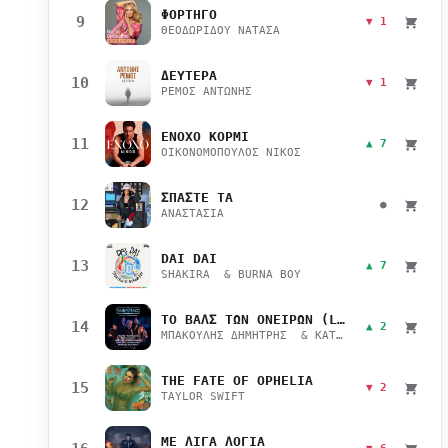
ΦΟΡΤΗΓΟ
9
▼ 1
ΘΕΟΔΩΡΙΔΟΥ ΝΑΤΑΣΑ
ΔΕΥΤΕΡΑ
10
▼ 1
ΡΕΜΟΣ ΑΝΤΩΝΗΣ
ΕΝΟΧΟ ΚΟΡΜΙ
11
▲ 7
ΟΙΚΟΝΟΜΟΠΟΥΛΟΣ ΝΙΚΟΣ
ΣΠΑΣΤΕ ΤΑ
12
●
ΑΝΑΣΤΑΣΙΑ
DAI DAI
13
▲ 7
SHAKIRA & BURNA BOY
ΤΟ ΒΑΛΣ ΤΩΝ ΟΝΕΙΡΩΝ (LIVE)
14
▲ 2
ΜΠΑΚΟΥΛΗΣ ΔΗΜΗΤΡΗΣ & ΚΑΤΣΙΜΙΧΑ ΜΑΡΙΑΝΑ
THE FATE OF OPHELIA
15
▼ 2
TAYLOR SWIFT
ΜΕ ΛΙΓΑ ΛΟΓΙΑ