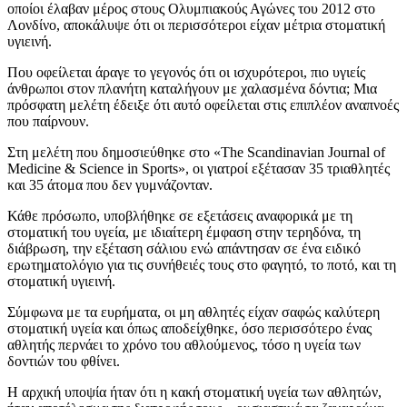
οποίοι έλαβαν μέρος στους Ολυμπιακούς Αγώνες του 2012 στο
Λονδίνο, αποκάλυψε ότι οι περισσότεροι είχαν μέτρια στοματική
υγιεινή.
Που οφείλεται άραγε το γεγονός ότι οι ισχυρότεροι, πιο υγιείς
άνθρωποι στον πλανήτη καταλήγουν με χαλασμένα δόντια; Μια
πρόσφατη μελέτη έδειξε ότι αυτό οφείλεται στις επιπλέον αναπνοές
που παίρνουν.
Στη μελέτη που δημοσιεύθηκε στο «The Scandinavian Journal of
Medicine & Science in Sports», οι γιατροί εξέτασαν 35 τριαθλητές
και 35 άτομα που δεν γυμνάζονταν.
Κάθε πρόσωπο, υποβλήθηκε σε εξετάσεις αναφορικά με τη
στοματική του υγεία, με ιδιαίτερη έμφαση στην τερηδόνα, τη
διάβρωση, την εξέταση σάλιου ενώ απάντησαν σε ένα ειδικό
ερωτηματολόγιο για τις συνήθειές τους στο φαγητό, το ποτό, και τη
στοματική υγιεινή.
Σύμφωνα με τα ευρήματα, οι μη αθλητές είχαν σαφώς καλύτερη
στοματική υγεία και όπως αποδείχθηκε, όσο περισσότερο ένας
αθλητής περνάει το χρόνο του αθλούμενος, τόσο η υγεία των
δοντιών του φθίνει.
Η αρχική υποψία ήταν ότι η κακή στοματική υγεία των αθλητών,