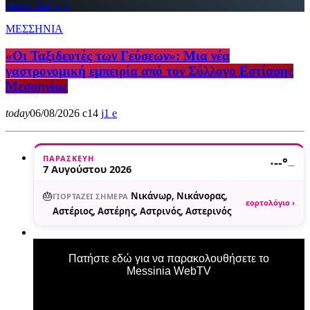
insert_link
1
ΜΕΣΣΗΝΙΑ
«Οι Ταξιδευτές των Γεύσεων»: Μια νέα
γαστρονομική εμπειρία από τον Σύλλογο Εστίασης
Μεσσηνίας
today
06/08/2026
14
1
ΠΑΡΑΣΚΕΥΉ
·
--°
—
7 Αυγούστου 2026
🎂
Νικάνωρ, Νικάνορας,
ΓΙΟΡΤΆΖΕΙ ΣΉΜΕΡΑ
εορτολόγιο ›
Αστέριος, Αστέρης, Αστρινός, Αστερινός
Πατήστε εδώ για να παρακολουθήσετε το
Messinia WebTV