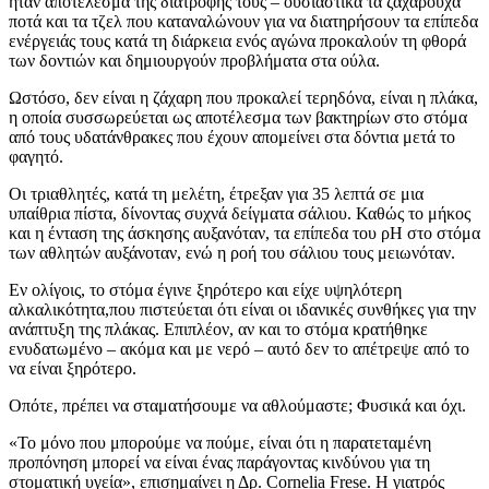
ήταν αποτέλεσμα της διατροφής τους – ουσιαστικά τα ζαχαρούχα
ποτά και τα τζελ που καταναλώνουν για να διατηρήσουν τα επίπεδα
ενέργειάς τους κατά τη διάρκεια ενός αγώνα προκαλούν τη φθορά
των δοντιών και δημιουργούν προβλήματα στα ούλα.
Ωστόσο, δεν είναι η ζάχαρη που προκαλεί τερηδόνα, είναι η πλάκα,
η οποία συσσωρεύεται ως αποτέλεσμα των βακτηρίων στο στόμα
από τους υδατάνθρακες που έχουν απομείνει στα δόντια μετά το
φαγητό.
Οι τριαθλητές, κατά τη μελέτη, έτρεξαν για 35 λεπτά σε μια
υπαίθρια πίστα, δίνοντας συχνά δείγματα σάλιου. Καθώς το μήκος
και η ένταση της άσκησης αυξανόταν, τα επίπεδα του ρΗ στο στόμα
των αθλητών αυξάνοταν, ενώ η ροή του σάλιου τους μειωνόταν.
Εν ολίγοις, το στόμα έγινε ξηρότερο και είχε υψηλότερη
αλκαλικότητα,που πιστεύεται ότι είναι οι ιδανικές συνθήκες για την
ανάπτυξη της πλάκας. Επιπλέον, αν και το στόμα κρατήθηκε
ενυδατωμένο – ακόμα και με νερό – αυτό δεν το απέτρεψε από το
να είναι ξηρότερο.
Οπότε, πρέπει να σταματήσουμε να αθλούμαστε; Φυσικά και όχι.
«Το μόνο που μπορούμε να πούμε, είναι ότι η παρατεταμένη
προπόνηση μπορεί να είναι ένας παράγοντας κινδύνου για τη
στοματική υγεία», επισημαίνει η Δρ. Cornelia Frese. Η γιατρός