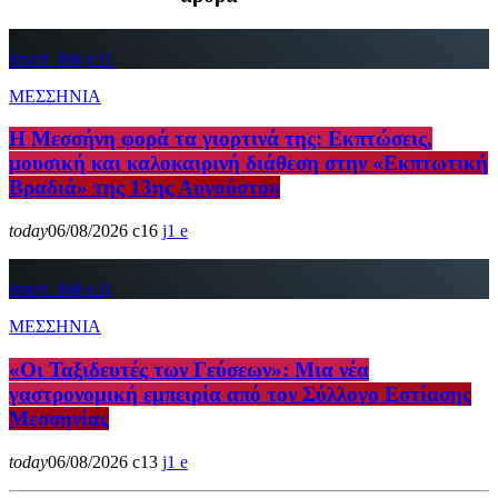
insert_link
1
ΜΕΣΣΗΝΙΑ
Η Μεσσήνη φορά τα γιορτινά της: Εκπτώσεις,
μουσική και καλοκαιρινή διάθεση στην «Εκπτωτική
Βραδιά» της 13ης Αυγούστου
today
06/08/2026
16
1
insert_link
1
ΜΕΣΣΗΝΙΑ
«Οι Ταξιδευτές των Γεύσεων»: Μια νέα
γαστρονομική εμπειρία από τον Σύλλογο Εστίασης
Μεσσηνίας
today
06/08/2026
13
1