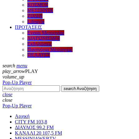
ΚΟΣΜΟΣ
ΜΕΣΣΗΝΙΑ
ΖΩΔΙΑ
Lifestyle
ΠΡΟΤΑΣΕΙΣ
Events Μεσσηνίας
ΔΙΑΓΩΝΙΣΜΟΙ
Εκδηλώσεις
Πανηγύρια Μεσσηνίας
ΠΕΛΑΤΕΣ
search
menu
play_arrow
PLAY
volume_up
Pop-Up Player
search
Αναζήτηση
close
close
Pop-Up Player
Αρχική
CITY FM 103,8
ΔΙΑΥΛΟΣ 99.2 FM
ΚΑΝΑΛΙ 20 107,5 FM
MESSINIAWEBTV