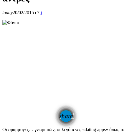
today
20/02/2015
7
email
share
Οι εφαρμογές… γνωριμιών, οι λεγόμενες «dating apps» όπως το