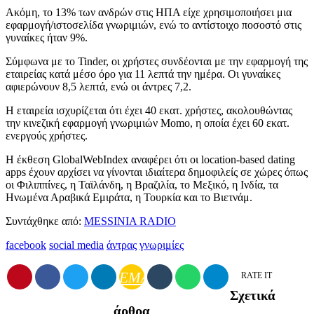
Ακόμη, το 13% των ανδρών στις ΗΠΑ είχε χρησιμοποιήσει μια
εφαρμογή/ιστοσελίδα γνωριμιών, ενώ το αντίστοιχο ποσοστό στις
γυναίκες ήταν 9%.
Σύμφωνα με το Tinder, οι χρήστες συνδέονται με την εφαρμογή της
εταιρείας κατά μέσο όρο για 11 λεπτά την ημέρα. Οι γυναίκες
αφιερώνουν 8,5 λεπτά, ενώ οι άντρες 7,2.
Η εταιρεία ισχυρίζεται ότι έχει 40 εκατ. χρήστες, ακολουθώντας
την κινεζική εφαρμογή γνωριμιών Momo, η οποία έχει 60 εκατ.
ενεργούς χρήστες.
Η έκθεση GlobalWebIndex αναφέρει ότι οι location-based dating
apps έχουν αρχίσει να γίνονται ιδιαίτερα δημοφιλείς σε χώρες όπως
οι Φιλιππίνες, η Ταϊλάνδη, η Βραζιλία, το Μεξικό, η Ινδία, τα
Ηνωμένα Αραβικά Εμιράτα, η Τουρκία και το Βιετνάμ.
Συντάχθηκε από:
MESSINIA RADIO
facebook
social media
άντρας
γνωριμίες
EMAIL
RATE IT
Σχετικά
άρθρα