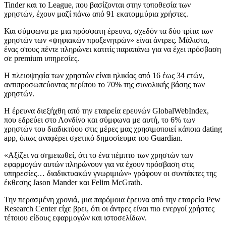
Tinder και το League, που βασίζονται στην τοποθεσία των
χρηστών, έχουν μαζί πάνω από 91 εκατομμύρια χρήστες.
Και σύμφωνα με μια πρόσφατη έρευνα, σχεδόν τα δύο τρίτα των
χρηστών των «ψηφιακών προξενητρών» είναι άντρες. Μάλιστα,
ένας στους πέντε πληρώνει κατιτίς παραπάνω για να έχει πρόσβαση
σε premium υπηρεσίες.
Η πλειοψηφία των χρηστών είναι ηλικίας από 16 έως 34 ετών,
αντιπροσωπεύοντας περίπου το 70% της συνολικής βάσης των
χρηστών.
Η έρευνα διεξήχθη από την εταιρεία ερευνών GlobalWebIndex,
που εδρεύει στο Λονδίνο και σύμφωνα με αυτή, το 6% των
χρηστών του διαδικτύου στις μέρες μας χρησιμοποιεί κάποια dating
app, όπως αναφέρει σχετικό δημοσίευμα του Guardian.
«Αξίζει να σημειωθεί, ότι το ένα πέμπτο των χρηστών των
εφαρμογών αυτών πληρώνουν για να έχουν πρόσβαση στις
υπηρεσίες… διαδικτυακών γνωριμιών» γράφουν οι συντάκτες της
έκθεσης Jason Mander και Felim McGrath.
Την περασμένη χρονιά, μια παρόμοια έρευνα από την εταιρεία Pew
Research Center είχε βρει, ότι οι άντρες είναι πιο ενεργοί χρήστες
τέτοιου είδους εφαρμογών και ιστοσελίδων.