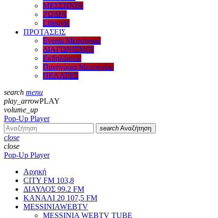
ΜΕΣΣΗΝΙΑ
ΖΩΔΙΑ
Lifestyle
ΠΡΟΤΑΣΕΙΣ
Events Μεσσηνίας
ΔΙΑΓΩΝΙΣΜΟΙ
Εκδηλώσεις
Πανηγύρια Μεσσηνίας
ΠΕΛΑΤΕΣ
search
menu
play_arrow
PLAY
volume_up
Pop-Up Player
search
Αναζήτηση
close
close
Pop-Up Player
Αρχική
CITY FM 103,8
ΔΙΑΥΛΟΣ 99.2 FM
ΚΑΝΑΛΙ 20 107,5 FM
MESSINIAWEBTV
MESSINIA WEBTV TUBE