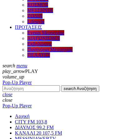
ΚΟΣΜΟΣ
ΜΕΣΣΗΝΙΑ
ΖΩΔΙΑ
Lifestyle
ΠΡΟΤΑΣΕΙΣ
Events Μεσσηνίας
ΔΙΑΓΩΝΙΣΜΟΙ
Εκδηλώσεις
Πανηγύρια Μεσσηνίας
ΠΕΛΑΤΕΣ
search
menu
play_arrow
PLAY
volume_up
Pop-Up Player
search
Αναζήτηση
close
close
Pop-Up Player
Αρχική
CITY FM 103,8
ΔΙΑΥΛΟΣ 99.2 FM
ΚΑΝΑΛΙ 20 107,5 FM
MESSINIAWEBTV