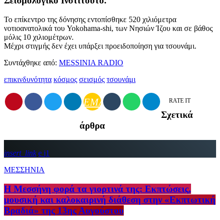
Σεισμολογικό Ινστιτούτο.
Το επίκεντρο της δόνησης εντοπίσθηκε 520 χιλιόμετρα
νοτιοανατολικά του Yokohama-shi, των Νησιών Ίζου και σε βάθος
μόλις 10 χιλιομέτρων.
Μέχρι στιγμής δεν έχει υπάρξει προειδοποίηση για τσουνάμι.
Συντάχθηκε από:
MESSINIA RADIO
επικινδυνότητα
κόσμος
σεισμός
τσουνάμι
EMAIL
RATE IT
Σχετικά
άρθρα
insert_link
1
ΜΕΣΣΗΝΙΑ
Η Μεσσήνη φορά τα γιορτινά της: Εκπτώσεις,
μουσική και καλοκαιρινή διάθεση στην «Εκπτωτική
Βραδιά» της 13ης Αυγούστου