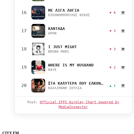
ΜΕ ΛΙΓΑ ΛΟΓΙΑ
16
▼ 6
ΟΙΚΟΝΟΜΟΠΟΥΛΟΣ ΝΙΚΟΣ
ΚΑΝΤΑΔΑ
17
▼ 3
APON
I JUST MIGHT
18
▼ 3
BRUNO MARS
WHERE IS MY HUSBAND
19
▼ 2
RAYE
ΣΤΑ ΚΑΛΥΤΕΡΑ ΠΟΥ ΕΛΚΟΝΤΑΙ
20
▲ 1
ΚΑΛΛΙΜΑΝΗ ΙΟΥΛΙΑ
Πηγή:
Official IFPI Airplay Chart powered by
MediaInspector
CITY FM