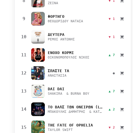
8
▼ 1
ZEINA
ΦΟΡΤΗΓΟ
9
▼ 1
ΘΕΟΔΩΡΙΔΟΥ ΝΑΤΑΣΑ
ΔΕΥΤΕΡΑ
10
▼ 1
ΡΕΜΟΣ ΑΝΤΩΝΗΣ
ΕΝΟΧΟ ΚΟΡΜΙ
11
▲ 7
ΟΙΚΟΝΟΜΟΠΟΥΛΟΣ ΝΙΚΟΣ
ΣΠΑΣΤΕ ΤΑ
12
●
ΑΝΑΣΤΑΣΙΑ
DAI DAI
13
▲ 7
SHAKIRA & BURNA BOY
ΤΟ ΒΑΛΣ ΤΩΝ ΟΝΕΙΡΩΝ (LIVE)
14
▲ 2
ΜΠΑΚΟΥΛΗΣ ΔΗΜΗΤΡΗΣ & ΚΑΤΣΙΜΙΧΑ ΜΑΡΙΑΝΑ
THE FATE OF OPHELIA
15
▼ 2
TAYLOR SWIFT