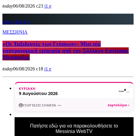
today
06/08/2026
23
1
insert_link
1
ΜΕΣΣΗΝΙΑ
«Οι Ταξιδευτές των Γεύσεων»: Μια νέα
γαστρονομική εμπειρία από τον Σύλλογο Εστίασης
Μεσσηνίας
today
06/08/2026
18
1
ΚΥΡΙΑΚΉ
·
--°
—
9 Αυγούστου 2026
🎂
—
εορτολόγιο ›
ΓΙΟΡΤΆΖΕΙ ΣΉΜΕΡΑ
Πατήστε εδώ για να παρακολουθήσετε το
Messinia WebTV