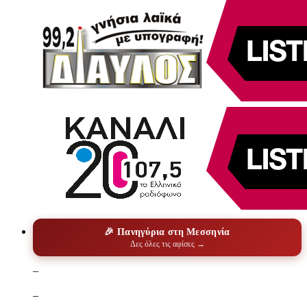
🎉 Πανηγύρια στη Μεσσηνία
Δες όλες τις αφίσες →
–
–