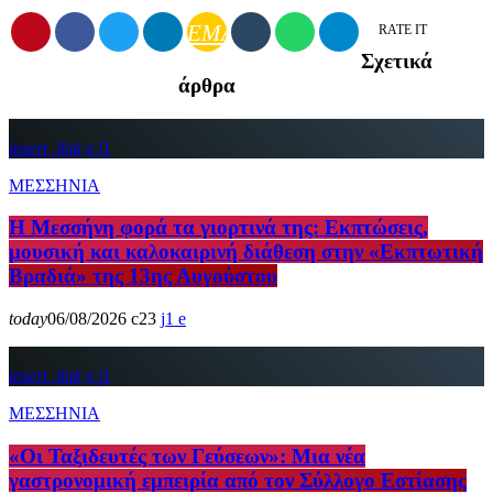
EMAIL
RATE IT
Σχετικά
άρθρα
insert_link
1
ΜΕΣΣΗΝΙΑ
Η Μεσσήνη φορά τα γιορτινά της: Εκπτώσεις,
μουσική και καλοκαιρινή διάθεση στην «Εκπτωτική
Βραδιά» της 13ης Αυγούστου
today
06/08/2026
23
1
insert_link
1
ΜΕΣΣΗΝΙΑ
«Οι Ταξιδευτές των Γεύσεων»: Μια νέα
γαστρονομική εμπειρία από τον Σύλλογο Εστίασης