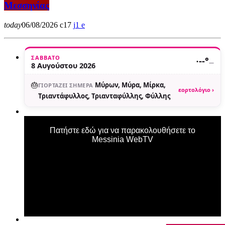
Μεσσηνίας
today
06/08/2026
17
1
ΣΆΒΒΑΤΟ
·
--°
—
8 Αυγούστου 2026
🎂
Μύρων, Μύρα, Μίρκα,
ΓΙΟΡΤΆΖΕΙ ΣΉΜΕΡΑ
εορτολόγιο ›
Τριαντάφυλλος, Τριανταφύλλης, Φύλλης
Πατήστε εδώ για να παρακολουθήσετε το
Messinia WebTV