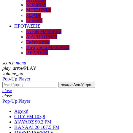
ΚΟΣΜΟΣ
ΜΕΣΣΗΝΙΑ
ΖΩΔΙΑ
Lifestyle
ΠΡΟΤΑΣΕΙΣ
Events Μεσσηνίας
ΔΙΑΓΩΝΙΣΜΟΙ
Εκδηλώσεις
Πανηγύρια Μεσσηνίας
ΠΕΛΑΤΕΣ
search
menu
play_arrow
PLAY
volume_up
Pop-Up Player
search
Αναζήτηση
close
close
Pop-Up Player
Αρχική
CITY FM 103,8
ΔΙΑΥΛΟΣ 99.2 FM
ΚΑΝΑΛΙ 20 107,5 FM
MESSINIAWEBTV