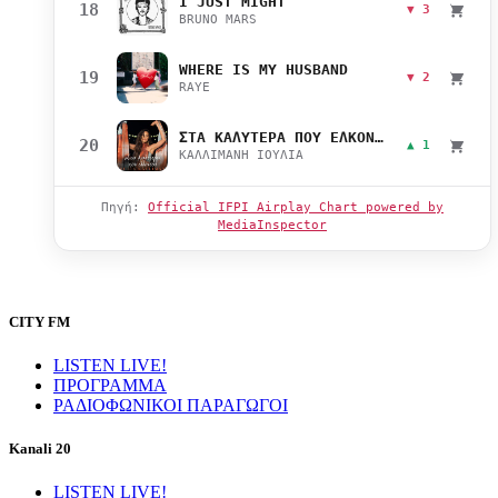
I JUST MIGHT
18
▼ 3
BRUNO MARS
WHERE IS MY HUSBAND
19
▼ 2
RAYE
ΣΤΑ ΚΑΛΥΤΕΡΑ ΠΟΥ ΕΛΚΟΝΤΑΙ
20
▲ 1
ΚΑΛΛΙΜΑΝΗ ΙΟΥΛΙΑ
Πηγή:
Official IFPI Airplay Chart powered by
MediaInspector
CITY FM
LISTEN LIVE!
ΠΡΟΓΡΑΜΜΑ
ΡΑΔΙΟΦΩΝΙΚΟΙ ΠΑΡΑΓΩΓΟΙ
Kanali 20
LISTEN LIVE!