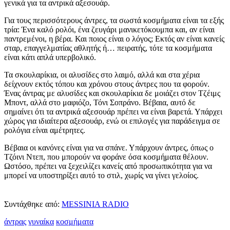
γενικά για τα αντρικά αξεσουάρ.
Για τους περισσότερους άντρες, τα σωστά κοσμήματα είναι τα εξής
τρία: Ένα καλό ρολόι, ένα ζευγάρι μανικετόκουμπα και, αν είναι
παντρεμένοι, η βέρα. Και ποιος είναι ο λόγος; Εκτός αν είναι κανείς
σταρ, επαγγελματίας αθλητής ή… πειρατής, τότε τα κοσμήματα
είναι κάτι απλά υπερβολικό.
Τα σκουλαρίκια, οι αλυσίδες στο λαιμό, αλλά και στα χέρια
δείχνουν εκτός τόπου και χρόνου στους άντρες που τα φορούν.
Ένας άντρας με αλυσίδες και σκουλαρίκια δε μοιάζει στον Τζέιμς
Μποντ, αλλά στο μαφιόζο, Τόνι Σοπράνο. Βέβαια, αυτό δε
σημαίνει ότι τα αντρικά αξεσουάρ πρέπει να είναι βαρετά. Υπάρχει
χώρος για ιδιαίτερα αξεσουάρ, ενώ οι επιλογές για παράδειγμα σε
ρολόγια είναι αμέτρητες.
Βέβαια οι κανόνες είναι για να σπάνε. Υπάρχουν άντρες, όπως ο
Τζόινι Ντεπ, που μπορούν να φοράνε όσα κοσμήματα θέλουν.
Ωστόσο, πρέπει να ξεχειλίζει κανείς από προσωπικότητα για να
μπορεί να υποστηρίξει αυτό το στιλ, χωρίς να γίνει γελοίος.
Συντάχθηκε από:
MESSINIA RADIO
άντρας
γυναίκα
κοσμήματα