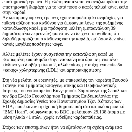
επιστημονική έρευνα. Η μελέτη αναμένεται να αναζωπυρώσει την
επιστημονική διαμάχη για το κατά πόσο ο καφές τελικά κάνει καλό
στην καρδιά.
Αν και προηγούμενες έρευνες έχουν πυροδοτήσει ανησυχίες για
πιθανή αύξηση του κινδύνου για έμφραγμα λόγω της αυξημένης
κατανάλωσης καφέ, μια πρόσφατη μελέτη (μεταανάλυση 39
δημοσιευμένων ερευνών) φαινόταν να δείχνει το αντίθετο, ότι
δηλαδή μετριάζεται ο κίνδυνος για την καρδιά, εφ’ όσον δεν πίνει
κανείς μεγάλες ποσότητες καφέ.
Άλλες μελέτες έχουν συσχετίσει την κατανάλωση καφέ με
βελτιωμένη ευαισθησία στην ινσουλίνη και άρα με μειωμένο
κίνδυνο για διαβήτη τύπου 2, αλλά επίσης με αυξημένα επίπεδα
«κακής» χοληστερίνης (LDL) και αρτηριακής πίεσης.
Στη νέα μελέτη, οι ερευνητές, με επικεφαλής τον κορεάτη Γιουσού
Τσανγκ του Τμήματος Επαγγελματικής και Περιβαλλοντικής
Ιατρικής του νοσοκομείου Κανγκμπούκ Σάμσουνγκ της Σεούλ και
τον δρα Ελιζέο Γκουαλάρ τιου Τμήματος Επιδημιολογίας της
Σχολής Δημοσίας Υγείας του Πανεπιστημίου Τζον Χόπκινς των
ΗΠΑ, που έκαναν τη σχετική δημοσίευση στο ιατρικό περιοδικό
“BMJ Heart”, σύμφωνα με το BBC, μελέτησαν 25.138 άτομα με
μέση ηλικία 41 ετών, χωρίς ενδείξεις καρδιοπάθειας.
Στόχος των επιστημόνων ήταν να εξετάσουν τη σχέση ανάμεσα