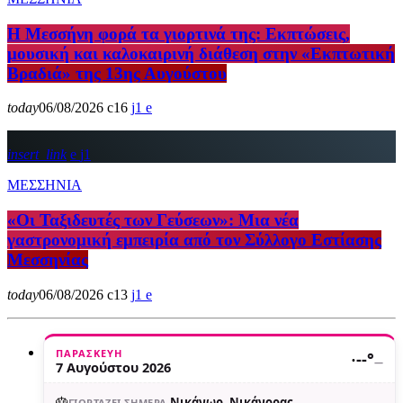
Η Μεσσήνη φορά τα γιορτινά της: Εκπτώσεις,
μουσική και καλοκαιρινή διάθεση στην «Εκπτωτική
Βραδιά» της 13ης Αυγούστου
today
06/08/2026
16
1
insert_link
1
ΜΕΣΣΗΝΙΑ
«Οι Ταξιδευτές των Γεύσεων»: Μια νέα
γαστρονομική εμπειρία από τον Σύλλογο Εστίασης
Μεσσηνίας
today
06/08/2026
13
1
ΠΑΡΑΣΚΕΥΉ
·
--°
—
7 Αυγούστου 2026
🎂
Νικάνωρ, Νικάνορας,
ΓΙΟΡΤΆΖΕΙ ΣΉΜΕΡΑ