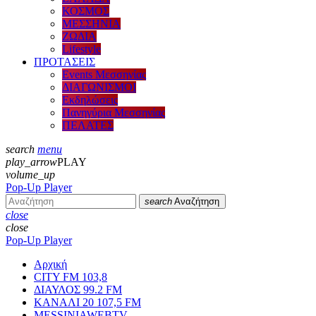
ΚΟΣΜΟΣ
ΜΕΣΣΗΝΙΑ
ΖΩΔΙΑ
Lifestyle
ΠΡΟΤΑΣΕΙΣ
Events Μεσσηνίας
ΔΙΑΓΩΝΙΣΜΟΙ
Εκδηλώσεις
Πανηγύρια Μεσσηνίας
ΠΕΛΑΤΕΣ
search
menu
play_arrow
PLAY
volume_up
Pop-Up Player
search
Αναζήτηση
close
close
Pop-Up Player
Αρχική
CITY FM 103,8
ΔΙΑΥΛΟΣ 99.2 FM
ΚΑΝΑΛΙ 20 107,5 FM
MESSINIAWEBTV