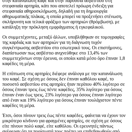
στην κατανάλωση καφέ και στην παρουσία ασβεστίου στη
στεφανιαία αρτηρία, κάτι που αποτελεί πρόωρη ένδειξη για
στεφανιαία αθηροσκλήρωση, δηλαδή για τη δημιουργία
αθηρωματικής πλάκας, η οποία μπορεί να προξενήσει στένωση,
σκλήρυνση και τελικά φράξιμο των αρτηριών (θρόμβωση), με
κατάληξη την πρόκληση εμφράγματος ή εγκεφαλικού.
Οι συμμετέχοντες, μεταξύ άλλων, υποβλήθηκαν σε τομογραφίες
της καρδιάς και των αρτηριών για τη διάγνωση τυχόν
συγκέντρωσης ασβεστίου στο εσωτερικό τους. Οι επιστήμονες,
διαπίστωσαν πως ασβέστιο ανιχνεύθηκε στο 13,4% των
συμμετεχόντων στην έρευνα, οι οποίοι κατά μέσο όρο έπιναν 1,8
καφέδες τη μέρα.
Η επίπτωση στις αρτηρίες διέφερε ανάλογα με την κατανάλωση
του καφέ. Σε σχέση με όσους δεν έπιναν καθόλου καφέ, το
ποσοστό ασβεστίου στις αρτηρίες ήταν περίπου 40% λιγότερο σε
όσους έπιναν τρεις έως πέντε καφέδες, 35% λιγότερο για όσους
έπιναν έναν έως τρεις, 23% λιγότερο για όσους έπιναν λιγότερο
από έναν και 19% λιγότερο για όσους έπιναν τουλάχιστον πέντε
καφέδες τη μέρα.
Έτσι, όσοι πίνουν τρεις έως πέντε καφέδες, φαίνεται να έχουν τον
μικρότερο κίνδυνο για φραγμένες αρτηρίες, σε σχέση με όσους
είτε πίνουν πολύ καφέ, είτε καθόλου. Οι ερευνητές πάντως
ανέφεραν ότι τα πορίσματά τους πρέπει να επιβεβαιωθούν από