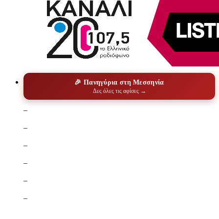
🎉 Πανηγύρια στη Μεσσηνία
Δες όλες τις αφίσες →
–
–
–
–
–
–