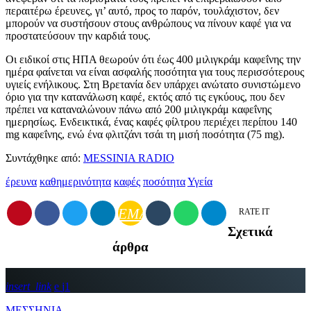
περαιτέρω έρευνες, γι’ αυτό, προς το παρόν, τουλάχιστον, δεν
μπορούν να συστήσουν στους ανθρώπους να πίνουν καφέ για να
προστατεύσουν την καρδιά τους.
Οι ειδικοί στις ΗΠΑ θεωρούν ότι έως 400 μιλιγκράμ καφεΐνης την
ημέρα φαίνεται να είναι ασφαλής ποσότητα για τους περισσότερους
υγιείς ενήλικους. Στη Βρετανία δεν υπάρχει ανώτατο συνιστώμενο
όριο για την κατανάλωση καφέ, εκτός από τις εγκύους, που δεν
πρέπει να καταναλώνουν πάνω από 200 μιλιγκράμ καφεΐνης
ημερησίως. Ενδεικτικά, ένας καφές φίλτρου περιέχει περίπου 140
mg καφεΐνης, ενώ ένα φλιτζάνι τσάι τη μισή ποσότητα (75 mg).
Συντάχθηκε από:
MESSINIA RADIO
έρευνα
καθημερινότητα
καφές
ποσότητα
Υγεία
EMAIL
RATE IT
Σχετικά
άρθρα
insert_link
1
ΜΕΣΣΗΝΙΑ