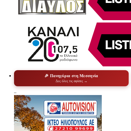
🎉 Πανηγύρια στη Μεσσηνία
Δες όλες τις αφίσες →
–