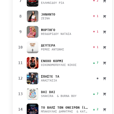
7
▼ 2
ΕΛΛΗΝΙΔΟΥ ΡΙΑ
JANANTO
8
▼ 1
ZEINA
ΦΟΡΤΗΓΟ
9
▼ 1
ΘΕΟΔΩΡΙΔΟΥ ΝΑΤΑΣΑ
ΔΕΥΤΕΡΑ
10
▼ 1
ΡΕΜΟΣ ΑΝΤΩΝΗΣ
ΕΝΟΧΟ ΚΟΡΜΙ
11
▲ 7
ΟΙΚΟΝΟΜΟΠΟΥΛΟΣ ΝΙΚΟΣ
ΣΠΑΣΤΕ ΤΑ
12
●
ΑΝΑΣΤΑΣΙΑ
DAI DAI
13
▲ 7
SHAKIRA & BURNA BOY
ΤΟ ΒΑΛΣ ΤΩΝ ΟΝΕΙΡΩΝ (LIVE)
14
▲ 2
ΜΠΑΚΟΥΛΗΣ ΔΗΜΗΤΡΗΣ & ΚΑΤΣΙΜΙΧΑ ΜΑΡΙΑΝΑ