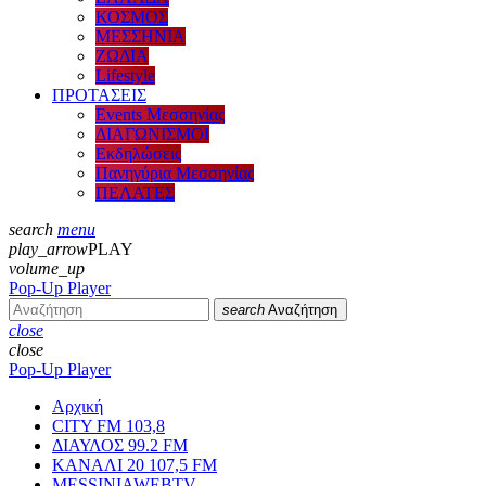
ΚΟΣΜΟΣ
ΜΕΣΣΗΝΙΑ
ΖΩΔΙΑ
Lifestyle
ΠΡΟΤΑΣΕΙΣ
Events Μεσσηνίας
ΔΙΑΓΩΝΙΣΜΟΙ
Εκδηλώσεις
Πανηγύρια Μεσσηνίας
ΠΕΛΑΤΕΣ
search
menu
play_arrow
PLAY
volume_up
Pop-Up Player
search
Αναζήτηση
close
close
Pop-Up Player
Αρχική
CITY FM 103,8
ΔΙΑΥΛΟΣ 99.2 FM
ΚΑΝΑΛΙ 20 107,5 FM
MESSINIAWEBTV