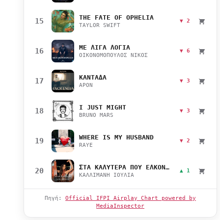
THE FATE OF OPHELIA
15
▼ 2
TAYLOR SWIFT
ΜΕ ΛΙΓΑ ΛΟΓΙΑ
16
▼ 6
ΟΙΚΟΝΟΜΟΠΟΥΛΟΣ ΝΙΚΟΣ
ΚΑΝΤΑΔΑ
17
▼ 3
APON
I JUST MIGHT
18
▼ 3
BRUNO MARS
WHERE IS MY HUSBAND
19
▼ 2
RAYE
ΣΤΑ ΚΑΛΥΤΕΡΑ ΠΟΥ ΕΛΚΟΝΤΑΙ
20
▲ 1
ΚΑΛΛΙΜΑΝΗ ΙΟΥΛΙΑ
Πηγή:
Official IFPI Airplay Chart powered by
MediaInspector