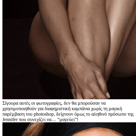
Σίγουρα αυτές οι φωτογραφίες, δεν θα μπορούσαν να
χρησιμοποιηθούν για διαφημιστική καμπάνια χωρίς τη μαγική
παρέμβαση του photoshop, δείχνουν όμως το αληθινό πρόσωπο της
Jennifer που συνεχίζει να… “μαγεύει”!