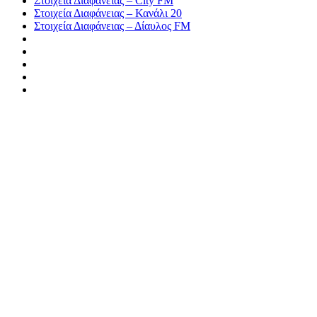
Στοιχεία Διαφάνειας – City FM
Στοιχεία Διαφάνειας – Κανάλι 20
Στοιχεία Διαφάνειας – Δίαυλος FM