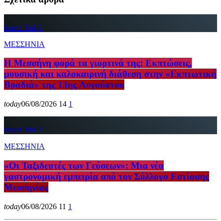
insert_link
1
ΜΕΣΣΗΝΙΑ
Η Μεσσήνη φορά τα γιορτινά της: Εκπτώσεις,
μουσική και καλοκαιρινή διάθεση στην «Εκπτωτική
Βραδιά» της 13ης Αυγούστου
today
06/08/2026
14
1
insert_link
1
ΜΕΣΣΗΝΙΑ
«Οι Ταξιδευτές των Γεύσεων»: Μια νέα
γαστρονομική εμπειρία από τον Σύλλογο Εστίασης
Μεσσηνίας
today
06/08/2026
11
1