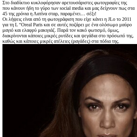
Στο διαδίκτυο κυκλοφόρησαν αρετουσάριστες φωτογραφίες της
που κάνουν ήδη το γύρο των social media και μας δείχνουν πως στα
45 της χρόνια η Λατίνα σταρ, παραμένει… σέξι!
Οι λήψεις είναι από τη φωτογράφιση που είχε κάνει η JLo το 2011
για τη L “Oreal Paris και σε αυτές ποζάρει με ένα ολόσωμο μαύρο
μαγιό και ελαφρύ μακιγιάζ. Παρά τον κακό φωτισμό, όμως,
διακρίνονται κάποιες μικρές ρυτίδες και ψεγάδια στο πρόσωπό της,
καθώς και κάποιες μικρές ατέλειες (ραγάδες) στα πόδια της.