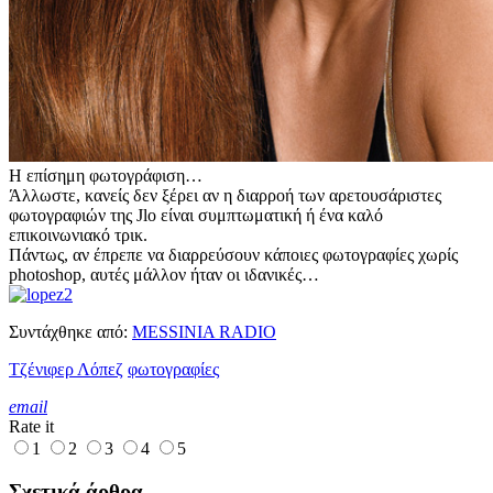
Η επίσημη φωτογράφιση…
Άλλωστε, κανείς δεν ξέρει αν η διαρροή των αρετουσάριστες
φωτογραφιών της Jlo είναι συμπτωματική ή ένα καλό
επικοινωνιακό τρικ.
Πάντως, αν έπρεπε να διαρρεύσουν κάποιες φωτογραφίες χωρίς
photoshop, αυτές μάλλον ήταν οι ιδανικές…
Συντάχθηκε από:
MESSINIA RADIO
Tζένιφερ Λόπεζ
φωτογραφίες
email
Rate it
1
2
3
4
5
Σχετικά άρθρα