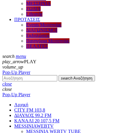
ΜΕΣΣΗΝΙΑ
ΖΩΔΙΑ
Lifestyle
ΠΡΟΤΑΣΕΙΣ
Events Μεσσηνίας
ΔΙΑΓΩΝΙΣΜΟΙ
Εκδηλώσεις
Πανηγύρια Μεσσηνίας
ΠΕΛΑΤΕΣ
search
menu
play_arrow
PLAY
volume_up
Pop-Up Player
search
Αναζήτηση
close
close
Pop-Up Player
Αρχική
CITY FM 103,8
ΔΙΑΥΛΟΣ 99.2 FM
ΚΑΝΑΛΙ 20 107,5 FM
MESSINIAWEBTV
MESSINIA WEBTV TUBE