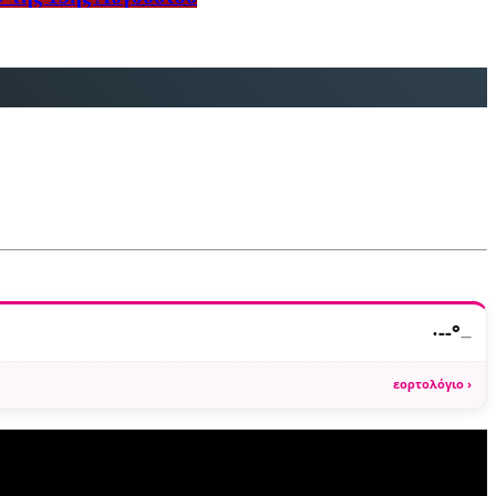
·
--°
—
εορτολόγιο ›