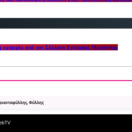
ή εμπειρία από τον Σύλλογο Εστίασης Μεσσηνίας
Τριανταφύλλης, Φύλλης
WebTV