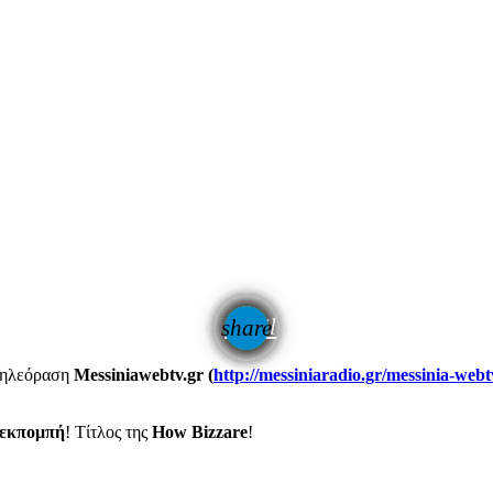
email
share
τηλεόραση
Messiniawebtv.gr (
http://messiniaradio.gr/messinia-webt
 εκπομπή
! Τίτλος της
How Bizzare
!