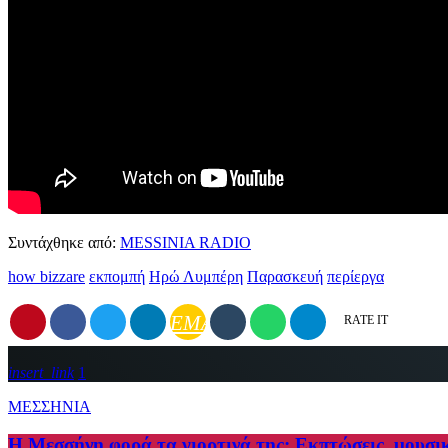
Συντάχθηκε από:
MESSINIA RADIO
how bizzare
εκπομπή
Ηρώ Λυμπέρη
Παρασκευή
περίεργα
EMAIL
RATE IT
insert_link
1
ΜΕΣΣΗΝΙΑ
Η Μεσσήνη φορά τα γιορτινά της: Εκπτώσεις, μουσι