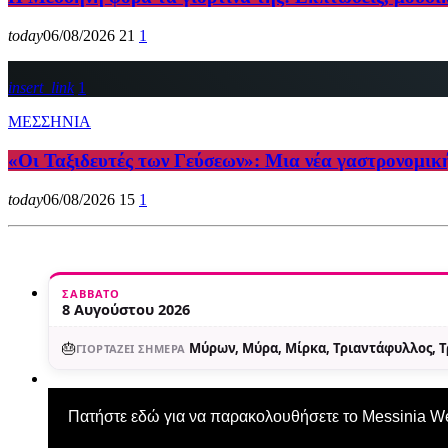
today
06/08/2026
21
1
insert_link
1
ΜΕΣΣΗΝΙΑ
«Οι Ταξιδευτές των Γεύσεων»: Μια νέα γαστρονομικ
today
06/08/2026
15
1
ΣΆΒΒΑΤΟ
8 Αυγούστου 2026
🎂
Μύρων, Μύρα, Μίρκα, Τριαντάφυλλος, 
ΓΙΟΡΤΆΖΕΙ ΣΉΜΕΡΑ
Πατήστε εδώ για να παρακολουθήσετε το Messinia 