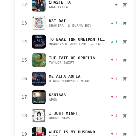
ΣΠΑΣΤΕ ΤΑ
12
●
ΑΝΑΣΤΑΣΙΑ
DAI DAI
13
▲ 7
SHAKIRA & BURNA BOY
ΤΟ ΒΑΛΣ ΤΩΝ ΟΝΕΙΡΩΝ (LIVE)
14
▲ 2
ΜΠΑΚΟΥΛΗΣ ΔΗΜΗΤΡΗΣ & ΚΑΤΣΙΜΙΧΑ ΜΑΡΙΑΝΑ
THE FATE OF OPHELIA
15
▼ 2
TAYLOR SWIFT
ΜΕ ΛΙΓΑ ΛΟΓΙΑ
16
▼ 6
ΟΙΚΟΝΟΜΟΠΟΥΛΟΣ ΝΙΚΟΣ
ΚΑΝΤΑΔΑ
17
▼ 3
APON
I JUST MIGHT
18
▼ 3
BRUNO MARS
WHERE IS MY HUSBAND
19
▼ 2