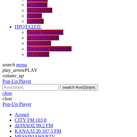
ΚΟΣΜΟΣ
ΜΕΣΣΗΝΙΑ
ΖΩΔΙΑ
Lifestyle
ΠΡΟΤΑΣΕΙΣ
Events Μεσσηνίας
ΔΙΑΓΩΝΙΣΜΟΙ
Εκδηλώσεις
Πανηγύρια Μεσσηνίας
ΠΕΛΑΤΕΣ
search
menu
play_arrow
PLAY
volume_up
Pop-Up Player
search
Αναζήτηση
close
close
Pop-Up Player
Αρχική
CITY FM 103,8
ΔΙΑΥΛΟΣ 99.2 FM
ΚΑΝΑΛΙ 20 107,5 FM
MESSINIAWEBTV