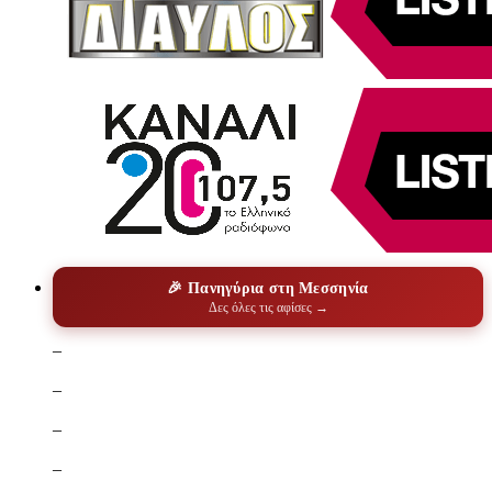
🎉 Πανηγύρια στη Μεσσηνία
Δες όλες τις αφίσες →
–
–
–
–