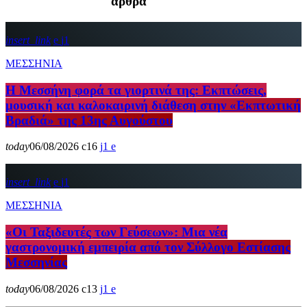
άρθρα
insert_link
1
ΜΕΣΣΗΝΙΑ
Η Μεσσήνη φορά τα γιορτινά της: Εκπτώσεις,
μουσική και καλοκαιρινή διάθεση στην «Εκπτωτική
Βραδιά» της 13ης Αυγούστου
today
06/08/2026
16
1
insert_link
1
ΜΕΣΣΗΝΙΑ
«Οι Ταξιδευτές των Γεύσεων»: Μια νέα
γαστρονομική εμπειρία από τον Σύλλογο Εστίασης
Μεσσηνίας
today
06/08/2026
13
1