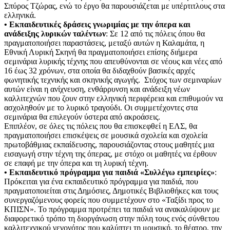
Σπύρος Τζώρας, ενώ το έργο θα παρουσιάζεται με υπέρτιτλους στα
ελληνικά.
• Εκπαιδευτικές δράσεις γνωριμίας με την όπερα και
ανάδειξης λυρικών ταλέντων
: Σε 12 από τις πόλεις όπου θα
πραγματοποιήσει παραστάσεις, μεταξύ αυτών η Καλαμάτα, η
Εθνική Λυρική Σκηνή θα πραγματοποιήσει επίσης διήμερα
σεμινάρια λυρικής τέχνης που απευθύνονται σε νέους και νέες από
16 έως 32 χρόνων, στα οποία θα διδαχθούν βασικές αρχές
φωνητικής τεχνικής και σκηνικής αγωγής. Στόχος των σεμιναρίων
αυτών είναι η ανίχνευση, ενθάρρυνση και ανάδειξη νέων
καλλιτεχνών που ζουν στην ελληνική περιφέρεια και επιθυμούν να
ασχοληθούν με το λυρικό τραγούδι. Οι συμμετέχοντες στα
σεμινάρια θα επιλεγούν ύστερα από ακροάσεις.
Επιπλέον, σε όλες τις πόλεις που θα επισκεφθεί η ΕΛΣ, θα
πραγματοποιήσει επισκέψεις σε μουσικά σχολεία και σχολεία
πρωτοβάθμιας εκπαίδευσης, παρουσιάζοντας στους μαθητές μια
εισαγωγή στην τέχνη της όπερας, με στόχο οι μαθητές να έρθουν
σε επαφή με την όπερα και τη λυρική τέχνη.
• Εκπαιδευτικό πρόγραμμα για παιδιά «Συλλέγω εμπειρίες»
:
Πρόκειται για ένα εκπαιδευτικό πρόγραμμα για παιδιά, που
πραγματοποιείται στις Δημόσιες, Δημοτικές Βιβλιοθήκες και τους
συνεργαζόμενους φορείς που συμμετέχουν στο «Ταξίδι προς το
ΚΠΙΣΝ». Το πρόγραμμα προτρέπει τα παιδιά να ανακαλύψουν με
διαφορετικό τρόπο τη διοργάνωση στην πόλη τους ενός σύνθετου
καλλιτεχνικού γεγονότος που καλύπτει τη μουσική, το θέατρο, την