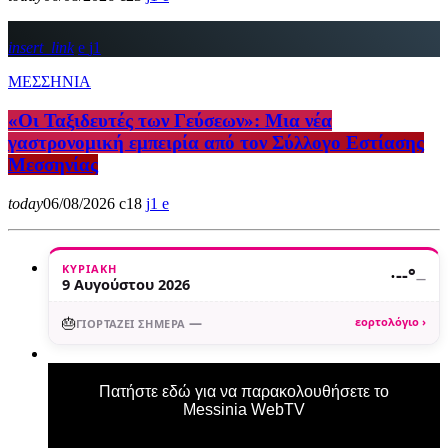
insert_link
1
ΜΕΣΣΗΝΙΑ
«Οι Ταξιδευτές των Γεύσεων»: Μια νέα
γαστρονομική εμπειρία από τον Σύλλογο Εστίασης
Μεσσηνίας
today
06/08/2026
18
1
ΚΥΡΙΑΚΉ
·
--°
—
9 Αυγούστου 2026
🎂
—
εορτολόγιο ›
ΓΙΟΡΤΆΖΕΙ ΣΉΜΕΡΑ
Πατήστε εδώ για να παρακολουθήσετε το
Messinia WebTV