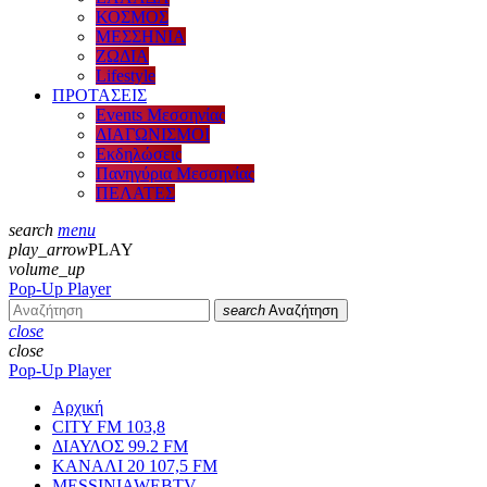
ΚΟΣΜΟΣ
ΜΕΣΣΗΝΙΑ
ΖΩΔΙΑ
Lifestyle
ΠΡΟΤΑΣΕΙΣ
Events Μεσσηνίας
ΔΙΑΓΩΝΙΣΜΟΙ
Εκδηλώσεις
Πανηγύρια Μεσσηνίας
ΠΕΛΑΤΕΣ
search
menu
play_arrow
PLAY
volume_up
Pop-Up Player
search
Αναζήτηση
close
close
Pop-Up Player
Αρχική
CITY FM 103,8
ΔΙΑΥΛΟΣ 99.2 FM
ΚΑΝΑΛΙ 20 107,5 FM
MESSINIAWEBTV