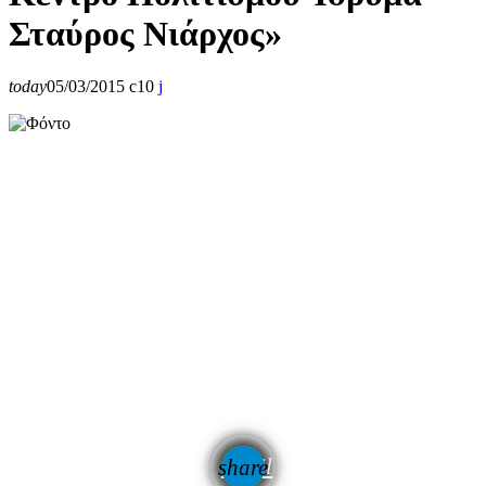
Σταύρος Νιάρχος»
today
05/03/2015
10
email
share