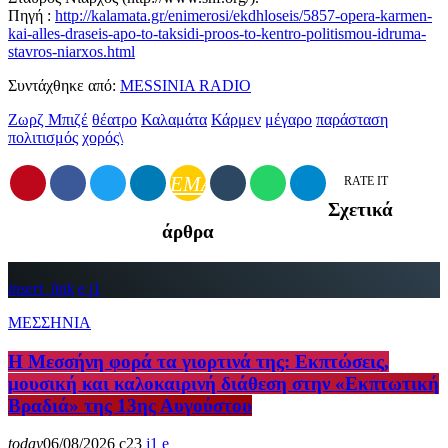
Πηγή :
http://kalamata.gr/enimerosi/ekdhloseis/5857-opera-karmen-
kai-alles-draseis-apo-to-taksidi-proos-to-kentro-politismou-idruma-
stavros-niarxos.html
Συντάχθηκε από:
MESSINIA RADIO
Ζωρζ Μπιζέ
θέατρο
Καλαμάτα
Κάρμεν
μέγαρο
παράσταση
πολιτισμός
χορός\
EMAIL
RATE IT
Σχετικά
άρθρα
insert_link
1
ΜΕΣΣΗΝΙΑ
Η Μεσσήνη φορά τα γιορτινά της: Εκπτώσεις,
μουσική και καλοκαιρινή διάθεση στην «Εκπτωτική
Βραδιά» της 13ης Αυγούστου
today
06/08/2026
23
1