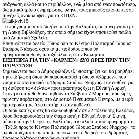
ανάγνωση αλλά και το περιβάλλον, ενώ μέσα από έναν πρωτότυπο,
βιωματικό τρόπο ενημέρωσης, οδηγεί τους μικρούς επισκέπτες σε
συνεχείς ανακαλύψεις για το ΚΠΙΣΝ.
Το πρόγραμμα αυτό διεξάγεται στην Καλαμάτα, σε συνεργασία με
τη Λαϊκή Βιβλιοθήκη, την οποία σήμερα είχαν επισκεφθεί παιδιά
από Δημοτικά Σχολεία.
Επισυνάπτεται δελτίο Τύπου από το Κέντρο Πολιτισμού Ίδρυμα
Σταύρος Νιάρχος, σχετικά με τις δράσεις που θα
πραγματοποιηθούν, μεταξύ άλλων, στην Καλαμάτα.
ΕΙΣΙΤΗΡΙΑ ΓΙΑ ΤΗΝ «ΚΑΡΜΕΝ» ΔΥΟ ΩΡΕΣ ΠΡΙΝ ΤΗΝ
ΠΑΡΑΣΤΑΣΗ
Σημειώνεται πως ο Δήμος φιλοξενεί, υποστηρίζει και θα βοηθήσει
την εκδήλωση όπου θα παρουσιασθεί η όπερα «Κάρμεν», που
χρηματοδοτείται από το Ίδρυμα Σταύρος Νιάρχος. Την ευθύνη για
τη διάθεση των δελτίων προτεραιότητας έχει η Εθνική Λυρική
Σκηνή κι αυτά θα διανεμηθούν το Σάββατο 7 Μαρτίου, δύο ώρες
πριν την παράσταση, στο Δημοτικό Πνευματικό Κέντρο, με σειρά
προτεραιότητας (ένα εισιτήριο στον καθένα).
Οι διαδικασίες αυτές θα ακολουθηθούν σε 22 πόλεις της Ελλάδος,
όπου θα παρουσιάσει την όπερα αυτή η Εθνική Λυρική Σκηνή,
μέσα από την Όπερα της Βαλίτσας, στο πλαίσιο του προγράμματος
«Ταξίδι προς το Κέντρο Πολιτισμού Ίδρυμα Σταύρος Νιάρχος», το
οποίο πραγματοποιείται με αποκλειστική δωρεά του Ιδρύματος
Σταύρος Νιάρχος (http://www.snf.org/).