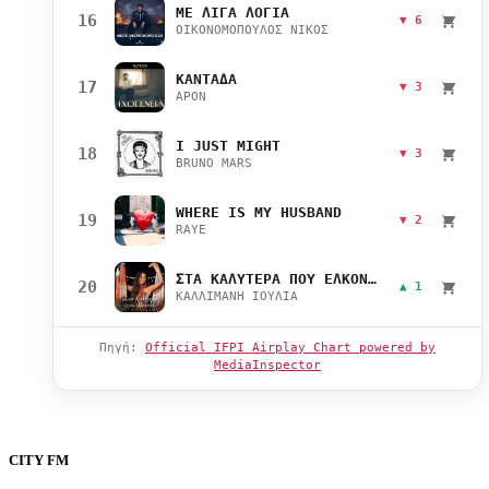
ΜΕ ΛΙΓΑ ΛΟΓΙΑ
16
▼ 6
ΟΙΚΟΝΟΜΟΠΟΥΛΟΣ ΝΙΚΟΣ
ΚΑΝΤΑΔΑ
17
▼ 3
APON
I JUST MIGHT
18
▼ 3
BRUNO MARS
WHERE IS MY HUSBAND
19
▼ 2
RAYE
ΣΤΑ ΚΑΛΥΤΕΡΑ ΠΟΥ ΕΛΚΟΝΤΑΙ
20
▲ 1
ΚΑΛΛΙΜΑΝΗ ΙΟΥΛΙΑ
Πηγή:
Official IFPI Airplay Chart powered by
MediaInspector
CITY FM