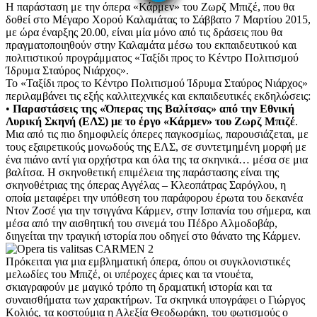
Η παράσταση με την όπερα «Κάρμεν» του Ζωρζ Μπιζέ, που θα
δοθεί στο Μέγαρο Χορού Καλαμάτας το Σάββατο 7 Μαρτίου 2015,
με ώρα έναρξης 20.00, είναι μία μόνο από τις δράσεις που θα
πραγματοποιηθούν στην Καλαμάτα μέσω του εκπαιδευτικού και
πολιτιστικού προγράμματος «Ταξίδι προς το Κέντρο Πολιτισμού
Ίδρυμα Σταύρος Νιάρχος».
Το «Ταξίδι προς το Κέντρο Πολιτισμού Ίδρυμα Σταύρος Νιάρχος»
περιλαμβάνει τις εξής καλλιτεχνικές και εκπαιδευτικές εκδηλώσεις:
•
Παραστάσεις της «Όπερας της Βαλίτσας» από την Εθνική
Λυρική Σκηνή (ΕΛΣ) με το έργο «Κάρμεν» του Ζωρζ Μπιζέ
.
Μια από τις πιο δημοφιλείς όπερες παγκοσμίως, παρουσιάζεται, με
τους εξαιρετικούς μονωδούς της ΕΛΣ, σε συντετμημένη μορφή με
ένα πιάνο αντί για ορχήστρα και όλα της τα σκηνικά… μέσα σε μια
βαλίτσα. Η σκηνοθετική επιμέλεια της παράστασης είναι της
σκηνοθέτριας της όπερας Αγγέλας – Κλεοπάτρας Σαρόγλου, η
οποία μεταφέρει την υπόθεση του παράφορου έρωτα του δεκανέα
Nτον Ζοσέ για την τσιγγάνα Κάρμεν, στην Ισπανία του σήμερα, και
μέσα από την αισθητική του σινεμά του Πέδρο Αλμοδοβάρ,
διηγείται την τραγική ιστορία που οδηγεί στο θάνατο της Κάρμεν.
Πρόκειται για μια εμβληματική όπερα, όπου οι συγκλονιστικές
μελωδίες του Μπιζέ, οι υπέροχες άριες και τα ντουέτα,
σκιαγραφούν με μαγικό τρόπο τη δραματική ιστορία και τα
συναισθήματα των χαρακτήρων. Τα σκηνικά υπογράφει ο Γιώργος
Κολιός, τα κοστούμια η Αλεξία Θεοδωράκη, του φωτισμούς ο