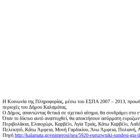
Η Κοινωνία της Πληροφορίας, μέσω του ΕΣΠΑ 2007 – 2013, προωθεί
περιοχές του Δήμου Καλαμάτας.
Ο Δήμος, απαντώντας θετικά σε σχετικό αίτημα, θα συνδράμει στο ε
Όταν το δίκτυο αυτό αναπτυχθεί, θα αποκτήσουν ασύρματη ευρυζωνι
Περιβολάκια, Ελαιοχώρι, Καρβέλι, Αγία Τριάς, Κάτω Καρβέλι, Λαδά
Πελεκητό, Κάτω Άμφεια, Μονή Γαρδικίου, Άνω Άμφεια, Πολιανή, Λ
Πηγή
http://kalamata.gr/enimerosi/nea/5920-euruzwniki-sundesi-gia