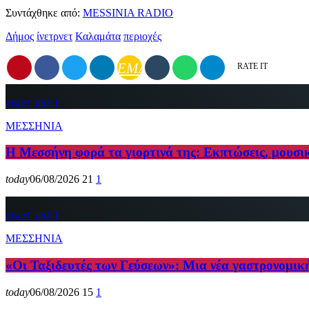
Συντάχθηκε από:
MESSINIA RADIO
Δήμος
ίνετρνετ
Καλαμάτα
περιοχές
EMAIL
RATE IT
insert_link
1
ΜΕΣΣΗΝΙΑ
Η Μεσσήνη φορά τα γιορτινά της: Εκπτώσεις, μουσι
today
06/08/2026
21
1
insert_link
1
ΜΕΣΣΗΝΙΑ
«Οι Ταξιδευτές των Γεύσεων»: Μια νέα γαστρονομικ
today
06/08/2026
15
1