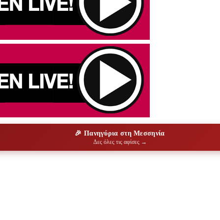
🎉 Πανηγύρια στη Μεσσηνία
Δες όλες τις αφίσες →