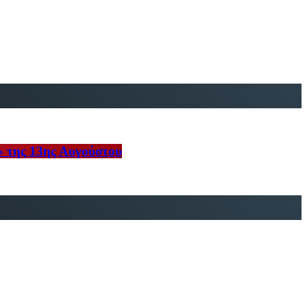
» της 13ης Αυγούστου