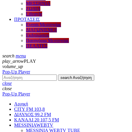
ΜΕΣΣΗΝΙΑ
ΖΩΔΙΑ
Lifestyle
ΠΡΟΤΑΣΕΙΣ
Events Μεσσηνίας
ΔΙΑΓΩΝΙΣΜΟΙ
Εκδηλώσεις
Πανηγύρια Μεσσηνίας
ΠΕΛΑΤΕΣ
search
menu
play_arrow
PLAY
volume_up
Pop-Up Player
search
Αναζήτηση
close
close
Pop-Up Player
Αρχική
CITY FM 103,8
ΔΙΑΥΛΟΣ 99.2 FM
ΚΑΝΑΛΙ 20 107,5 FM
MESSINIAWEBTV
MESSINIA WEBTV TUBE