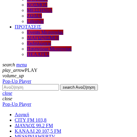
ΚΟΣΜΟΣ
ΜΕΣΣΗΝΙΑ
ΖΩΔΙΑ
Lifestyle
ΠΡΟΤΑΣΕΙΣ
Events Μεσσηνίας
ΔΙΑΓΩΝΙΣΜΟΙ
Εκδηλώσεις
Πανηγύρια Μεσσηνίας
ΠΕΛΑΤΕΣ
search
menu
play_arrow
PLAY
volume_up
Pop-Up Player
search
Αναζήτηση
close
close
Pop-Up Player
Αρχική
CITY FM 103,8
ΔΙΑΥΛΟΣ 99.2 FM
ΚΑΝΑΛΙ 20 107,5 FM
MESSINIAWEBTV