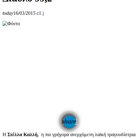
today
16/03/2015
1
email
share
Η
Στέλλα Καλλή
, η πιο γρήγορα ανερχόμενη λαϊκή τραγουδίστρια