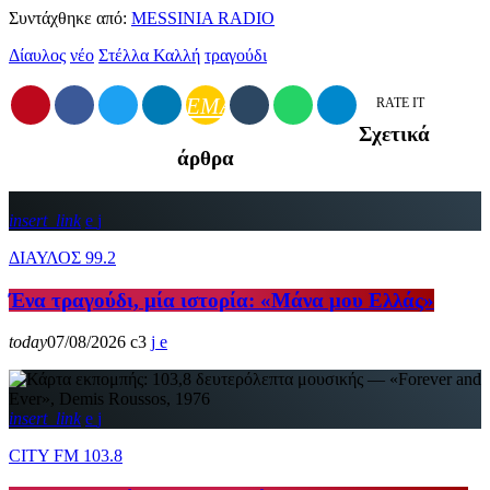
Συντάχθηκε από:
MESSINIA RADIO
Δίαυλος
νέο
Στέλλα Καλλή
τραγούδι
EMAIL
RATE IT
Σχετικά
άρθρα
insert_link
ΔΙΑΥΛΟΣ 99.2
Ένα τραγούδι, μία ιστορία: «Μάνα μου Ελλάς»
today
07/08/2026
3
insert_link
CITY FM 103.8