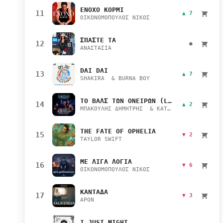
ΕΝΟΧΟ ΚΟΡΜΙ
11
▲ 7
ΟΙΚΟΝΟΜΟΠΟΥΛΟΣ ΝΙΚΟΣ
ΣΠΑΣΤΕ ΤΑ
12
●
ΑΝΑΣΤΑΣΙΑ
DAI DAI
13
▲ 7
SHAKIRA & BURNA BOY
ΤΟ ΒΑΛΣ ΤΩΝ ΟΝΕΙΡΩΝ (LIVE)
14
▲ 2
ΜΠΑΚΟΥΛΗΣ ΔΗΜΗΤΡΗΣ & ΚΑΤΣΙΜΙΧΑ ΜΑΡΙΑΝΑ
THE FATE OF OPHELIA
15
▼ 2
TAYLOR SWIFT
ΜΕ ΛΙΓΑ ΛΟΓΙΑ
16
▼ 6
ΟΙΚΟΝΟΜΟΠΟΥΛΟΣ ΝΙΚΟΣ
ΚΑΝΤΑΔΑ
17
▼ 3
APON
I JUST MIGHT