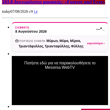
103,8 δευτερόλεπτα μουσικής: «Forever and Ever»
today
07/08/2026
9
ΣΆΒΒΑΤΟ
·
--°
—
8 Αυγούστου 2026
🎂
Μύρων, Μύρα, Μίρκα,
ΓΙΟΡΤΆΖΕΙ ΣΉΜΕΡΑ
εορτολόγιο ›
Τριαντάφυλλος, Τριανταφύλλης, Φύλλης
Πατήστε εδώ για να παρακολουθήσετε το
Messinia WebTV