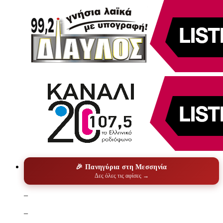
🎉 Πανηγύρια στη Μεσσηνία
Δες όλες τις αφίσες →
–
–