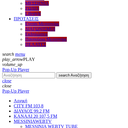
ΜΕΣΣΗΝΙΑ
ΖΩΔΙΑ
Lifestyle
ΠΡΟΤΑΣΕΙΣ
Events Μεσσηνίας
ΔΙΑΓΩΝΙΣΜΟΙ
Εκδηλώσεις
Πανηγύρια Μεσσηνίας
ΠΕΛΑΤΕΣ
search
menu
play_arrow
PLAY
volume_up
Pop-Up Player
search
Αναζήτηση
close
close
Pop-Up Player
Αρχική
CITY FM 103,8
ΔΙΑΥΛΟΣ 99.2 FM
ΚΑΝΑΛΙ 20 107,5 FM
MESSINIAWEBTV
MESSINIA WEBTV TUBE