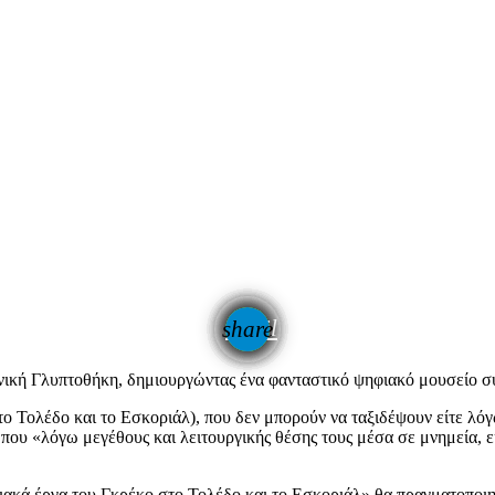
email
share
νική Γλυπτοθήκη, δημιουργώντας ένα φανταστικό ψηφιακό μουσείο 
 Τολέδο και το Εσκοριάλ), που δεν μπορούν να ταξιδέψουν είτε λόγω
α που «λόγω μεγέθους και λειτουργικής θέσης τους μέσα σε μνημεία, 
ειακά έργα του Γκρέκο στο Τολέδο και το Εσκοριάλ» θα πραγματοπο