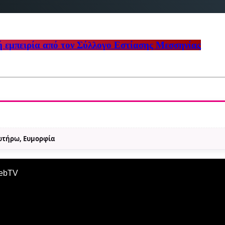
ή εμπειρία από τον Σύλλογο Εστίασης Μεσσηνίας
Σωτήρω, Ευμορφία
WebTV