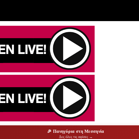
🎉 Πανηγύρια στη Μεσσηνία
Δες όλες τις αφίσες →