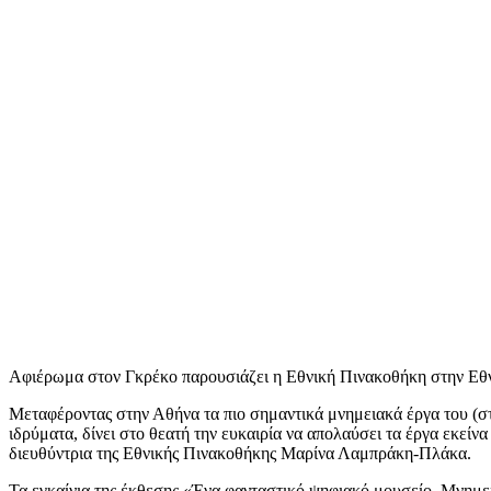
Αφιέρωμα στον Γκρέκο παρουσιάζει η Εθνική Πινακοθήκη στην Εθ
Μεταφέροντας στην Αθήνα τα πιο σημαντικά μνημειακά έργα του (στο
ιδρύματα, δίνει στο θεατή την ευκαιρία να απολαύσει τα έργα εκείν
διευθύντρια της Εθνικής Πινακοθήκης Μαρίνα Λαμπράκη-Πλάκα.
Τα εγκαίνια της έκθεσης «Ένα φανταστικό ψηφιακό μουσείο. Μνημ