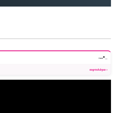
·
--°
—
εορτολόγιο ›