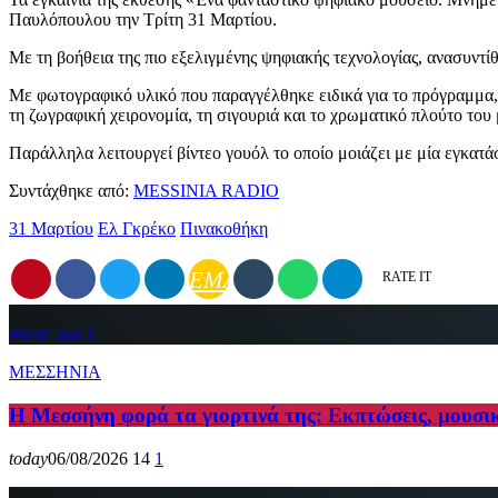
Παυλόπουλου την Τρίτη 31 Μαρτίου.
Με τη βοήθεια της πιο εξελιγμένης ψηφιακής τεχνολογίας, ανασυντί
Με φωτογραφικό υλικό που παραγγέλθηκε ειδικά για το πρόγραμμα, 
τη ζωγραφική χειρονομία, τη σιγουριά και το χρωματικό πλούτο του
Παράλληλα λειτουργεί βίντεο γουόλ το οποίο μοιάζει με μία εγκατ
Συντάχθηκε από:
MESSINIA RADIO
31 Μαρτίου
Ελ Γκρέκο
Πινακοθήκη
EMAIL
RATE IT
insert_link
1
ΜΕΣΣΗΝΙΑ
Η Μεσσήνη φορά τα γιορτινά της: Εκπτώσεις, μουσι
today
06/08/2026
14
1