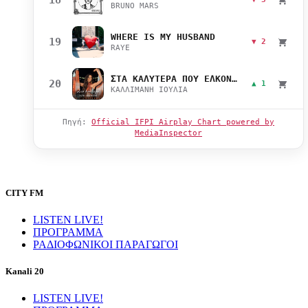
BRUNO MARS
WHERE IS MY HUSBAND
19
▼ 2
RAYE
ΣΤΑ ΚΑΛΥΤΕΡΑ ΠΟΥ ΕΛΚΟΝΤΑΙ
20
▲ 1
ΚΑΛΛΙΜΑΝΗ ΙΟΥΛΙΑ
Πηγή:
Official IFPI Airplay Chart powered by
MediaInspector
CITY FM
LISTEN LIVE!
ΠΡΟΓΡΑΜΜΑ
ΡΑΔΙΟΦΩΝΙΚΟΙ ΠΑΡΑΓΩΓΟΙ
Kanali 20
LISTEN LIVE!