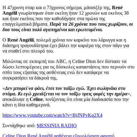
Η 47χρονη σταρ και ο 73χρονος σήμερα, μάνατζέρ της,
René
Angélil
γνωρίστηκαν όταν εκείνη ήταν 12 χρονών και εκείνος 38
και ήταν εκείνος που την καθοδήγησε στα πρώτα της
επαγγελματικά βήματα.
Παρά τα 26 χρόνια που τους χωρίζουν, οι
δυο τους είναι πολύ αγαπημένοι και ερωτευμένοι.
Ο
René Angélil
, πολεμά χρόνια τον καρκίνο του λάρυγγα και η
διάσημη τραγουδίστρια έχει βάλει την καριέρα της στον πάγο για
να σταθεί στο πλευρό του.
Μιλώντας σε εκπομπή του ABC, η Celine Dion δεν δίστασε να
δώσει λεπτομέρειες για τις δύσκολες καταστάσεις που περνούν στο
σπίτι τους εξαιτίας της ασθένειας ενώ δεν κατάφερε να
συγκρατήσει τα δάκρυά της.
«
Δεν μπορεί να φάει, έτσι τον ταΐζω εγώ. Έχει σωληνάκι στο
στόμα. Κι εγώ χρειάζεται να τον ταΐζω τρεις φορές την ημέρα
»,
αποκάλυψε η
Celine
, τονίζοντας ότι είναι μία διαδικασία που την
κάνει η ίδια καθημερινά.
https://www.youtube.com/watch?v=BjJNPvKq2X4
Συντάχθηκε από:
MESSINIA RADIO
Celine Dion
René Angélil
ασθένεια
εξομολόγηση
φαγητό