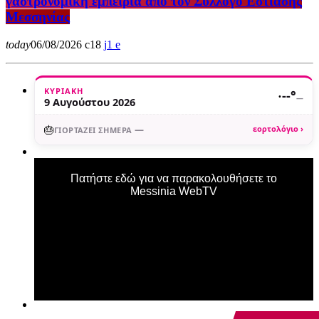
γαστρονομική εμπειρία από τον Σύλλογο Εστίασης
Μεσσηνίας
today
06/08/2026
18
1
ΚΥΡΙΑΚΉ
·
--°
—
9 Αυγούστου 2026
🎂
—
εορτολόγιο ›
ΓΙΟΡΤΆΖΕΙ ΣΉΜΕΡΑ
Πατήστε εδώ για να παρακολουθήσετε το
Messinia WebTV