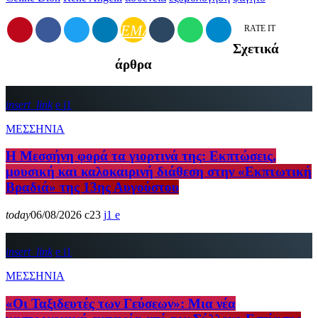
EMAIL
RATE IT
Σχετικά
άρθρα
insert_link
1
ΜΕΣΣΗΝΙΑ
Η Μεσσήνη φορά τα γιορτινά της: Εκπτώσεις,
μουσική και καλοκαιρινή διάθεση στην «Εκπτωτική
Βραδιά» της 13ης Αυγούστου
today
06/08/2026
23
1
insert_link
1
ΜΕΣΣΗΝΙΑ
«Οι Ταξιδευτές των Γεύσεων»: Μια νέα