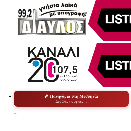
🎉 Πανηγύρια στη Μεσσηνία
Δες όλες τις αφίσες →
–
–