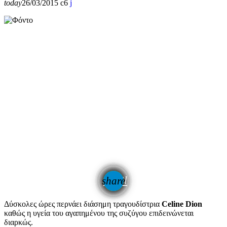
today
26/03/2015
6
email
share
Δύσκολες ώρες περνάει διάσημη τραγουδίστρια
Celine Dion
καθώς η υγεία του αγαπημένου της συζύγου επιδεινώνεται
διαρκώς.