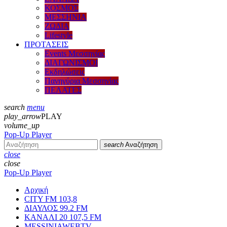
ΚΟΣΜΟΣ
ΜΕΣΣΗΝΙΑ
ΖΩΔΙΑ
Lifestyle
ΠΡΟΤΑΣΕΙΣ
Events Μεσσηνίας
ΔΙΑΓΩΝΙΣΜΟΙ
Εκδηλώσεις
Πανηγύρια Μεσσηνίας
ΠΕΛΑΤΕΣ
search
menu
play_arrow
PLAY
volume_up
Pop-Up Player
search
Αναζήτηση
close
close
Pop-Up Player
Αρχική
CITY FM 103,8
ΔΙΑΥΛΟΣ 99.2 FM
ΚΑΝΑΛΙ 20 107,5 FM
MESSINIAWEBTV