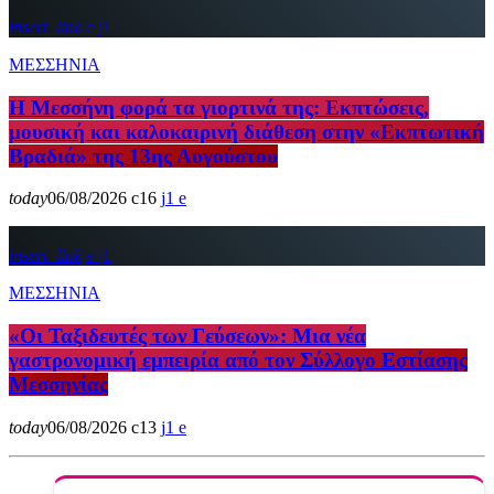
insert_link
1
ΜΕΣΣΗΝΙΑ
Η Μεσσήνη φορά τα γιορτινά της: Εκπτώσεις,
μουσική και καλοκαιρινή διάθεση στην «Εκπτωτική
Βραδιά» της 13ης Αυγούστου
today
06/08/2026
16
1
insert_link
1
ΜΕΣΣΗΝΙΑ
«Οι Ταξιδευτές των Γεύσεων»: Μια νέα
γαστρονομική εμπειρία από τον Σύλλογο Εστίασης
Μεσσηνίας
today
06/08/2026
13
1