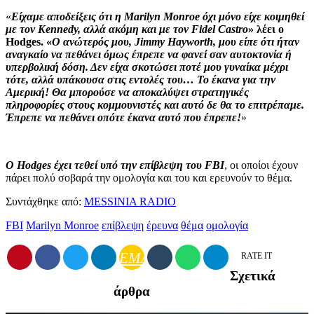
«
Είχαμε αποδείξεις ότι η Marilyn Monroe όχι μόνο είχε κοιμηθεί
με τον Kennedy, αλλά ακόμη και με τον Fidel Castro
» λέει ο
Hodges. «
Ο ανώτερός μου, Jimmy Hayworth, μου είπε ότι ήταν
αναγκαίο να πεθάνει όμως έπρεπε να φανεί σαν αυτοκτονία ή
υπερβολική δόση. Δεν είχα σκοτώσει ποτέ μου γυναίκα μέχρι
τότε, αλλά υπάκουσα στις εντολές του… Το έκανα για την
Αμερική! Θα μπορούσε να αποκαλύψει στρατηγικές
πληροφορίες στους κομμουνιστές και αυτό δε θα το επιτρέπαμε.
Έπρεπε να πεθάνει οπότε έκανα αυτό που έπρεπε!
»
Ο Hodges έχει τεθεί υπό την επίβλεψη του FBI
, οι οποίοι έχουν
πάρει πολύ σοβαρά την ομολογία και του και ερευνούν το θέμα.
Συντάχθηκε από:
MESSINIA RADIO
FBI
Marilyn Monroe
επίβλεψη
έρευνα
θέμα
ομολογία
EMAIL
RATE IT
Σχετικά
άρθρα