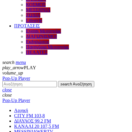
ΚΟΣΜΟΣ
ΜΕΣΣΗΝΙΑ
ΖΩΔΙΑ
Lifestyle
ΠΡΟΤΑΣΕΙΣ
Events Μεσσηνίας
ΔΙΑΓΩΝΙΣΜΟΙ
Εκδηλώσεις
Πανηγύρια Μεσσηνίας
ΠΕΛΑΤΕΣ
search
menu
play_arrow
PLAY
volume_up
Pop-Up Player
search
Αναζήτηση
close
close
Pop-Up Player
Αρχική
CITY FM 103,8
ΔΙΑΥΛΟΣ 99.2 FM
ΚΑΝΑΛΙ 20 107,5 FM
MESSINIAWEBTV