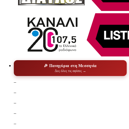
🎉 Πανηγύρια στη Μεσσηνία
Δες όλες τις αφίσες →
–
–
–
–
–