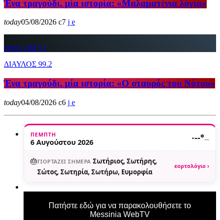
Ένα τραγούδι, μία ιστορία: «Μαλαματένια λόγια»
today
05/08/2026
7
insert_link
ΔΙΑΥΛΟΣ 99.2
Ένα τραγούδι, μία ιστορία: «Ο σταυρός του Νότου»
today
04/08/2026
6
ΠΈΜΠΤΗ
·
--°
—
6 Αυγούστου 2026
🎂
Σωτήριος, Σωτήρης,
ΓΙΟΡΤΆΖΕΙ ΣΉΜΕΡΑ
εορτολόγιο ›
Σώτος, Σωτηρία, Σωτήρω, Ευμορφία
Πατήστε εδώ για να παρακολουθήσετε το
Messinia WebTV