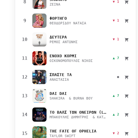
8
▼ 1
ZEINA
ΦΟΡΤΗΓΟ
9
▼ 1
ΘΕΟΔΩΡΙΔΟΥ ΝΑΤΑΣΑ
ΔΕΥΤΕΡΑ
10
▼ 1
ΡΕΜΟΣ ΑΝΤΩΝΗΣ
ΕΝΟΧΟ ΚΟΡΜΙ
11
▲ 7
ΟΙΚΟΝΟΜΟΠΟΥΛΟΣ ΝΙΚΟΣ
ΣΠΑΣΤΕ ΤΑ
12
●
ΑΝΑΣΤΑΣΙΑ
DAI DAI
13
▲ 7
SHAKIRA & BURNA BOY
ΤΟ ΒΑΛΣ ΤΩΝ ΟΝΕΙΡΩΝ (LIVE)
14
▲ 2
ΜΠΑΚΟΥΛΗΣ ΔΗΜΗΤΡΗΣ & ΚΑΤΣΙΜΙΧΑ ΜΑΡΙΑΝΑ
THE FATE OF OPHELIA
15
▼ 2
TAYLOR SWIFT