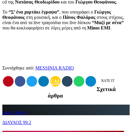
cd της
Νατάσας Θεοδωρίδου
και του
Γιώργου Θεοφάνους
.
Το
“Σ’ ένα χαρτάκι έγραψα”
, που υπογράφει ο
Γιώργος
Θεοφάνους
στη μουσική, και ο
Πάνος Φαλάρας
στους στίχους,
είναι ένα από τα live τραγούδια του live δίσκου
“Μαζί με σένα”
που θα κυκλοφορήσει σε λίγες μέρες από τη
Minos EMI
.
Συντάχθηκε από:
MESSINIA RADIO
EMAIL
RATE IT
Σχετικά
άρθρα
insert_link
ΔΙΑΥΛΟΣ 99.2