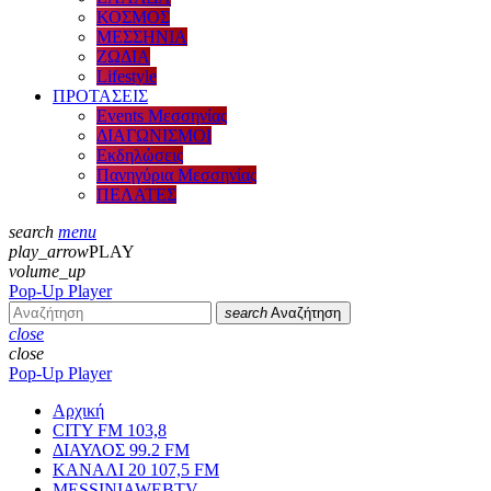
ΚΟΣΜΟΣ
ΜΕΣΣΗΝΙΑ
ΖΩΔΙΑ
Lifestyle
ΠΡΟΤΑΣΕΙΣ
Events Μεσσηνίας
ΔΙΑΓΩΝΙΣΜΟΙ
Εκδηλώσεις
Πανηγύρια Μεσσηνίας
ΠΕΛΑΤΕΣ
search
menu
play_arrow
PLAY
volume_up
Pop-Up Player
search
Αναζήτηση
close
close
Pop-Up Player
Αρχική
CITY FM 103,8
ΔΙΑΥΛΟΣ 99.2 FM
ΚΑΝΑΛΙ 20 107,5 FM
MESSINIAWEBTV