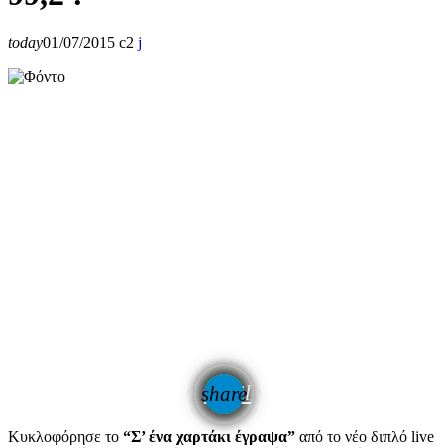
today
01/07/2015
2
email
share
Κυκλοφόρησε το
“Σ’ ένα χαρτάκι έγραψα”
από το νέο διπλό live