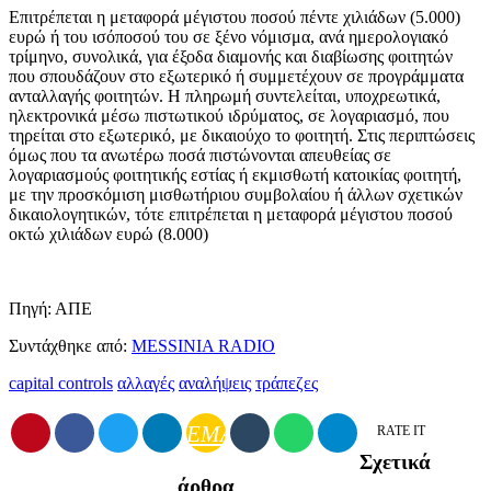
Επιτρέπεται η μεταφορά μέγιστου ποσού πέντε χιλιάδων (5.000)
ευρώ ή του ισόποσού του σε ξένο νόμισμα, ανά ημερολογιακό
τρίμηνο, συνολικά, για έξοδα διαμονής και διαβίωσης φοιτητών
που σπουδάζουν στο εξωτερικό ή συμμετέχουν σε προγράμματα
ανταλλαγής φοιτητών. Η πληρωμή συντελείται, υποχρεωτικά,
ηλεκτρονικά μέσω πιστωτικού ιδρύματος, σε λογαριασμό, που
τηρείται στο εξωτερικό, με δικαιούχο το φοιτητή. Στις περιπτώσεις
όμως που τα ανωτέρω ποσά πιστώνονται απευθείας σε
λογαριασμούς φοιτητικής εστίας ή εκμισθωτή κατοικίας φοιτητή,
με την προσκόμιση μισθωτήριου συμβολαίου ή άλλων σχετικών
δικαιολογητικών, τότε επιτρέπεται η μεταφορά μέγιστου ποσού
οκτώ χιλιάδων ευρώ (8.000)
Πηγή: ΑΠΕ
Συντάχθηκε από:
MESSINIA RADIO
capital controls
αλλαγές
αναλήψεις
τράπεζες
EMAIL
RATE IT
Σχετικά
άρθρα