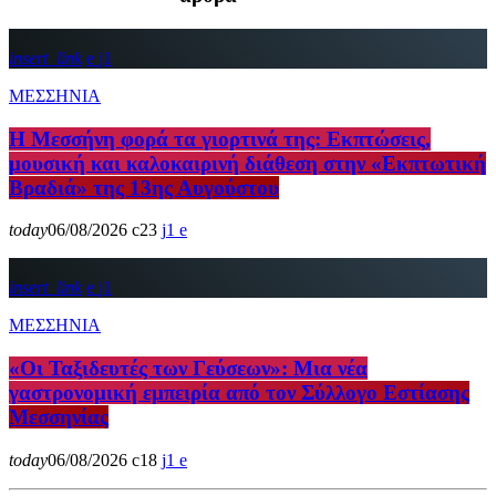
insert_link
1
ΜΕΣΣΗΝΙΑ
Η Μεσσήνη φορά τα γιορτινά της: Εκπτώσεις,
μουσική και καλοκαιρινή διάθεση στην «Εκπτωτική
Βραδιά» της 13ης Αυγούστου
today
06/08/2026
23
1
insert_link
1
ΜΕΣΣΗΝΙΑ
«Οι Ταξιδευτές των Γεύσεων»: Μια νέα
γαστρονομική εμπειρία από τον Σύλλογο Εστίασης
Μεσσηνίας
today
06/08/2026
18
1