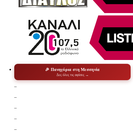
🎉 Πανηγύρια στη Μεσσηνία
Δες όλες τις αφίσες →
–
–
–
–
–