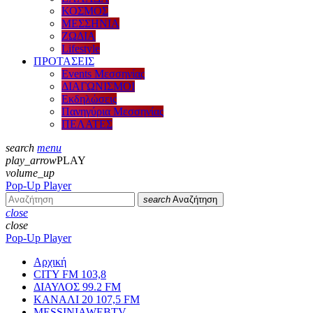
ΚΟΣΜΟΣ
ΜΕΣΣΗΝΙΑ
ΖΩΔΙΑ
Lifestyle
ΠΡΟΤΑΣΕΙΣ
Events Μεσσηνίας
ΔΙΑΓΩΝΙΣΜΟΙ
Εκδηλώσεις
Πανηγύρια Μεσσηνίας
ΠΕΛΑΤΕΣ
search
menu
play_arrow
PLAY
volume_up
Pop-Up Player
search
Αναζήτηση
close
close
Pop-Up Player
Αρχική
CITY FM 103,8
ΔΙΑΥΛΟΣ 99.2 FM
ΚΑΝΑΛΙ 20 107,5 FM
MESSINIAWEBTV