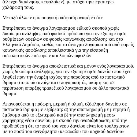
(έλεγχο διακίνησης κεφαλαίων), με στόχο την περαιτέρω
χαλάρωση τους.
Μεταξύ άλλων η υπουργική απόφαση αναφέρει ότι:
Επιτρέπεται το άνοιγμα λογαριασμού ειδικού σκοπού χωρίς
δικαίωμα ανάληψης από φυσικό πρόσωπο για την εξυπηρέτηση
ρυθμίσεων οφειλών σε φορείς κοινωνικής ασφάλισης και στο
Ελληνικό Δημόσιο, καθώς και το άνοιγμα λογαριασμού από φορείς
κοινωνικής ασφάλισης αποκλειστικά για την είσπραξη
ασφαλιστικών εισφορών και λοιπών οφειλών
Επιτρέπεται το άνοιγμα αποκλειστικά και μόνον ενός λογαριασμού,
χωρίς δικαίωμα ανάληψης, για την εξυπηρέτηση δανείου που έχει
ληφθεί πριν την έναρξη ισχύος της παρούσας από το πιστωτικό
ίδρυμα στο οποίο ανοίγεται ο λογαριασμός, ακόμη και σε
περίπτωση ύπαρξης τραπεζικού λογαριασμού σε άλλο πιστωτικό
ίδρυμα
Απαγορεύεται η πρόωρη, μερική ή ολική, εξόφληση δανείου σε
πιστωτικό ίδρυμα με εξαίρεση: α) την αποπληρωμή με μετρητά ή
έμβασμα από το εξωτερικό και β) την αποπληρωμή μέσω
χορήγησης νέου δανείου, με σκοπό την αναδιάρθρωση, υπό την
προϋπόθεση ότι το ποσό του νέου δανείου είναι ίσο τουλάχιστον
με το ποσό του ανεξόφλητου κεφαλαίου του αρχικού δανείου»