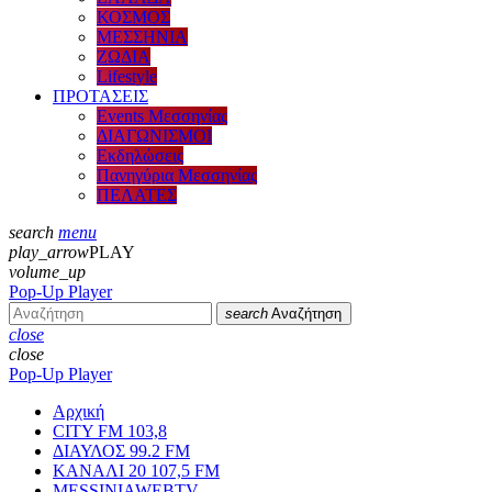
ΚΟΣΜΟΣ
ΜΕΣΣΗΝΙΑ
ΖΩΔΙΑ
Lifestyle
ΠΡΟΤΑΣΕΙΣ
Events Μεσσηνίας
ΔΙΑΓΩΝΙΣΜΟΙ
Εκδηλώσεις
Πανηγύρια Μεσσηνίας
ΠΕΛΑΤΕΣ
search
menu
play_arrow
PLAY
volume_up
Pop-Up Player
search
Αναζήτηση
close
close
Pop-Up Player
Αρχική
CITY FM 103,8
ΔΙΑΥΛΟΣ 99.2 FM
ΚΑΝΑΛΙ 20 107,5 FM
MESSINIAWEBTV