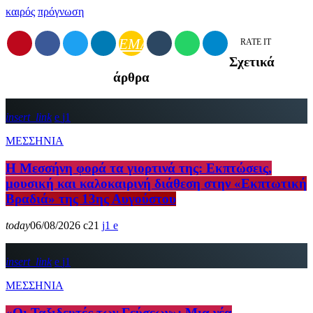
καιρός
πρόγνωση
EMAIL
RATE IT
Σχετικά
άρθρα
insert_link
1
ΜΕΣΣΗΝΙΑ
Η Μεσσήνη φορά τα γιορτινά της: Εκπτώσεις,
μουσική και καλοκαιρινή διάθεση στην «Εκπτωτική
Βραδιά» της 13ης Αυγούστου
today
06/08/2026
21
1
insert_link
1
ΜΕΣΣΗΝΙΑ
«Οι Ταξιδευτές των Γεύσεων»: Μια νέα