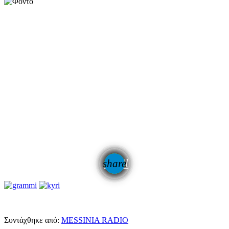
email
share
Συντάχθηκε από:
MESSINIA RADIO