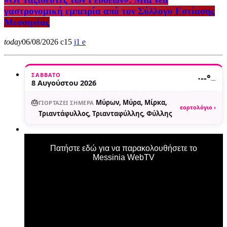
γαστρονομική εμπειρία από τον Σύλλογο Εστίασης
Μεσσηνίας
today
06/08/2026
15
1
ΣΆΒΒΑΤΟ
·
--°
—
8 Αυγούστου 2026
🎂
Μύρων, Μύρα, Μίρκα,
ΓΙΟΡΤΆΖΕΙ ΣΉΜΕΡΑ
εορτολόγιο ›
Τριαντάφυλλος, Τριανταφύλλης, Φύλλης
Πατήστε εδώ για να παρακολουθήσετε το
Messinia WebTV