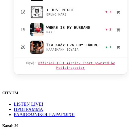
I JUST MIGHT
18
▼ 3
BRUNO MARS
WHERE IS MY HUSBAND
19
▼ 2
RAYE
ΣΤΑ ΚΑΛΥΤΕΡΑ ΠΟΥ ΕΛΚΟΝΤΑΙ
20
▲ 1
ΚΑΛΛΙΜΑΝΗ ΙΟΥΛΙΑ
Πηγή:
Official IFPI Airplay Chart powered by
MediaInspector
CITY FM
LISTEN LIVE!
ΠΡΟΓΡΑΜΜΑ
ΡΑΔΙΟΦΩΝΙΚΟΙ ΠΑΡΑΓΩΓΟΙ
Kanali 20