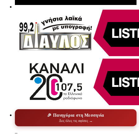
🎉 Πανηγύρια στη Μεσσηνία
Δες όλες τις αφίσες →
–