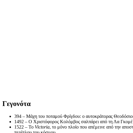
Γεγονότα
394 – Μάχη του ποταμού Φρίγδου: ο αυτοκράτορας Θεοδόσιος
1492 – Ο Χριστόφορος Κολόμβος σαλπάρει από τη Λα Γκομέρα
1522 – Το
Victoria
, το μόνο πλοίο που απέμεινε από την απο
περίπλου του κόσμου.