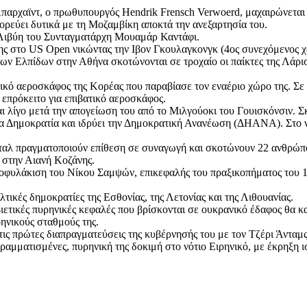
Άπαρχαϊντ, ο πρωθυπουργός Hendrik Frensch Verwoerd, μαχαιρώνεται
ορεύει δυτικά με τη Μοζαμβίκη αποκτά την ανεξαρτησία του.
 Λιβύη του Συνταγματάρχη Μουαμάρ Καντάφι.
 της στο US Open νικώντας την Ιβον Γκουλαγκονγκ (4ος συνεχόμενος 
ων Ελπίδων στην Αθήνα σκοτώνονται σε τροχαίο οι παίκτες της Λάρι
ικό αεροσκάφος της Κορέας που παραβίασε τον εναέριο χώρο της. Σε 
 επρόκειτο για επιβατικό αεροσκάφος.
ι λίγο μετά την απογείωση του από το Μιλγούοκι του Γουισκόνσιν. Σκ
α Δημοκρατία και ιδρύει την Δημοκρατική Ανανέωση (ΔΗΑΝΑ). Στο 
ταλ πραγματοποιούν επίθεση σε συναγωγή και σκοτώνουν 22 ανθρώπ
α στην Αιανή Κοζάνης.
ποφυλάκιση του Νίκου Σαμψών, επικεφαλής του πραξικοπήματος του 
τικές δημοκρατίες της Εσθονίας, της Λετονίας και της Λιθουανίας.
ετικές πυρηνικές κεφαλές που βρίσκονται σε ουκρανικό έδαφος θα κα
ηνικούς σταθμούς της.
ς πρώτες διαπραγματεύσεις της κυβέρνησής του με τον Τζέρι Άνταμς,
ραμματισμένες, πυρηνική της δοκιμή στο νότιο Ειρηνικό, με έκρηξη 