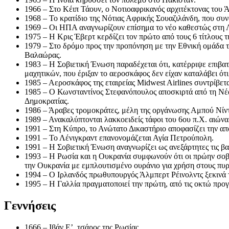
1966 – Στο Κέιπ Τάουν, ο Νοτιοαφρικανός αρχιτέκτονας του 
1968 – Το κρατίδιο της Νότιας Αφρικής Σουαζιλάνδη, που συν
1969 – Οι ΗΠΑ αναγνωρίζουν επίσημα το νέο καθεστώς στη
1975 – Η Κρις Έβερτ κερδίζει τον πρώτο από τους 6 τίτλους
1979 – Στο δρόμο προς την προπόνηση με την Εθνική ομάδα τ
Βαλαώρας.
1983 – Η Σοβιετική Ένωση παραδέχεται ότι, κατέρριψε επιβατ
μαχητικών, που έριξαν το αεροσκάφος δεν είχαν καταλάβει ότι
1985 – Αεροσκάφος της εταιρείας Midwest Airlines συντρίβετα
1985 – Ο Κωνσταντίνος Στεφανόπουλος αποσκιρτά από τη Νέ
Δημοκρατίας.
1986 – Άραβες τρομοκράτες, μέλη της οργάνωσης Αμπού Νίν
1989 – Ανακαλύπτονται λακκοειδείς τάφοι του 6ου π.Χ. αιών
1991 – Στη Κύπρο, το Ανώτατο Δικαστήριο αποφασίζει την α
1991 – Το Λένιγκραντ επανονομάζεται Αγία Πετρούπολη.
1991 – Η Σοβιετική Ένωση αναγνωρίζει ως ανεξάρτητες τις βαλ
1993 – Η Ρωσία και η Ουκρανία συμφωνούν ότι οι πρώην σοβι
την Ουκρανία με εμπλουτισμένο ουράνιο για χρήση στους πυρ
1994 – Ο Ιρλανδός πρωθυπουργός Άλμπερτ Ρέινολντς ξεκινά τι
1995 – Η Γαλλία πραγματοποιεί την πρώτη, από τις οκτώ προγ
Γεννήσεις
1666 – Ιβάν Ε’, τσάρος της Ρωσίας