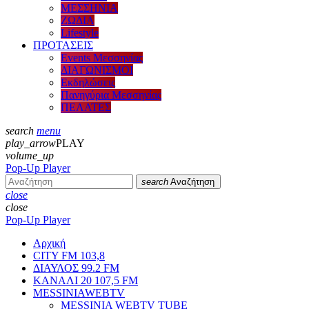
ΜΕΣΣΗΝΙΑ
ΖΩΔΙΑ
Lifestyle
ΠΡΟΤΑΣΕΙΣ
Events Μεσσηνίας
ΔΙΑΓΩΝΙΣΜΟΙ
Εκδηλώσεις
Πανηγύρια Μεσσηνίας
ΠΕΛΑΤΕΣ
search
menu
play_arrow
PLAY
volume_up
Pop-Up Player
search
Αναζήτηση
close
close
Pop-Up Player
Αρχική
CITY FM 103,8
ΔΙΑΥΛΟΣ 99.2 FM
ΚΑΝΑΛΙ 20 107,5 FM
MESSINIAWEBTV
MESSINIA WEBTV TUBE