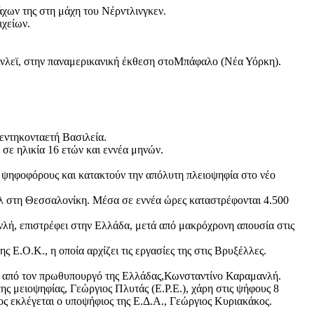
άχων της στη μάχη του Νέρντλινγκεν.
ιχείων.
ίνλεϊ, στην παναμερικανική έκθεση στοΜπάφαλο (Νέα Υόρκη).
εντηκονταετή Βασιλεία.
σε ηλικία 16 ετών και εννέα μηνών.
ς ψηφοφόρους και κατακτούν την απόλυτη πλειοψηφία στο νέο
λ στη Θεσσαλονίκη. Μέσα σε εννέα ώρες καταστρέφονται 4.500
λή, επιστρέφει στην Ελλάδα, μετά από μακρόχρονη απουσία στις
Ε.Ο.Κ., η οποία αρχίζει τις εργασίες της στις Βρυξέλλες.
ς από τον πρωθυπουργό της Ελλάδας,Κωνσταντίνο Καραμανλή.
ς μειοψηφίας, Γεώργιος Πλυτάς (Ε.Ρ.Ε.), χάρη στις ψήφους 8
ς εκλέγεται ο υποψήφιος της Ε.Δ.Α., Γεώργιος Κυριακάκος.