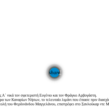
email
share
 Α΄ νικά τον σφετεριστή Ευγένιο και τον Φράγκο Αρβογάστη.
 των Καναρίων Νήσων, το τελευταίο λιμάνι που έπιασε πριν διασχίσ
στολή του Φερδινάνδου Μαγγελάνου, επιστρέφει στο Σανλούκαρ ντε Μπ