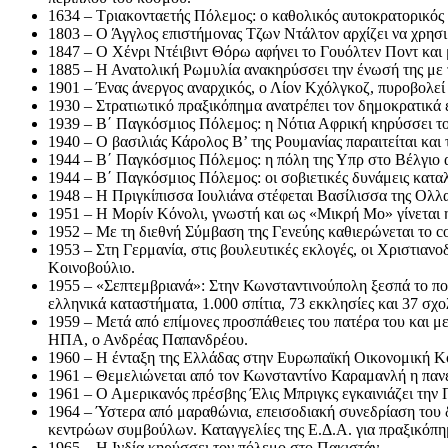
1634 – Τριακονταετής Πόλεμος: ο καθολικός αυτοκρατορικός σ
1803 – Ο Άγγλος επιστήμονας Τζων Ντάλτον αρχίζει να χρησι
1847 – Ο Χένρι Ντέιβιντ Θόρω αφήνει το Γουόλτεν Ποντ και
1885 – Η Ανατολική Ρωμυλία ανακηρύσσει την ένωσή της με 
1901 – Ένας άνεργος αναρχικός, ο Λίον Κχόλγκοζ, πυροβολε
1930 – Στρατιωτικό πραξικόπημα ανατρέπει τον δημοκρατικά ε
1939 – Β΄ Παγκόσμιος Πόλεμος: η Νότια Αφρική κηρύσσει το
1940 – Ο βασιλιάς Κάρολος Β’ της Ρουμανίας παραιτείται και τ
1944 – Β΄ Παγκόσμιος Πόλεμος: η πόλη της Υπρ στο Βέλγιο α
1944 – Β΄ Παγκόσμιος Πόλεμος: οι σοβιετικές δυνάμεις κατ
1948 – Η Πριγκίπισσα Ιουλιάνα στέφεται Βασίλισσα της Ολλα
1951 – Η Μορίν Κόνολι, γνωστή και ως «Μικρή Μο» γίνεται η 
1952 – Με τη διεθνή Σύμβαση της Γενεύης καθιερώνεται το co
1953 – Στη Γερμανία, στις βουλευτικές εκλογές, οι Χριστια
Κοινοβούλιο.
1955 – «Σεπτεμβριανά»: Στην Κωνσταντινούπολη ξεσπά το π
ελληνικά καταστήματα, 1.000 σπίτια, 73 εκκλησίες και 37 σχο
1959 – Μετά από επίμονες προσπάθειες του πατέρα του και 
ΗΠΑ, ο Ανδρέας Παπανδρέου.
1960 – Η ένταξη της Ελλάδας στην Ευρωπαϊκή Οικονομική Κοιν
1961 – Θεμελιώνεται από τον Κωνσταντίνο Καραμανλή η πανε
1961 – Ο Αμερικανός πρέσβης Έλις Μπριγκς εγκαινιάζει τη
1964 – Ύστερα από μαραθώνια, επεισοδιακή συνεδρίαση του δ
κεντρώων συμβούλων. Καταγγελίες της Ε.Δ.Α. για πραξικόπημ
1965 – Η Ινδία κηρύσσει τον πόλεμο στο Πακιστάν.