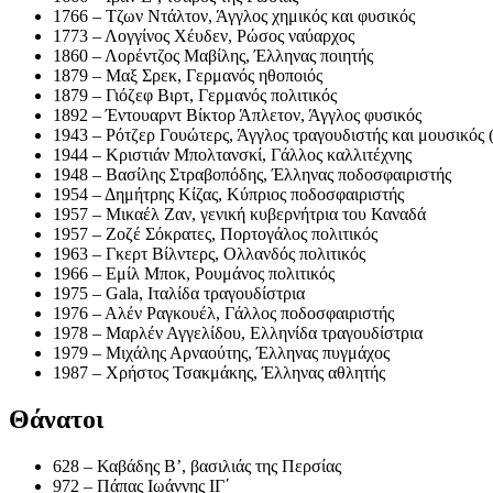
1766 – Τζων Ντάλτον, Άγγλος χημικός και φυσικός
1773 – Λογγίνος Χέυδεν, Ρώσος ναύαρχος
1860 – Λορέντζος Μαβίλης, Έλληνας ποιητής
1879 – Μαξ Σρεκ, Γερμανός ηθοποιός
1879 – Γιόζεφ Βιρτ, Γερμανός πολιτικός
1892 – Έντουαρντ Βίκτορ Άπλετον, Άγγλος φυσικός
1943 – Ρότζερ Γουώτερς, Άγγλος τραγουδιστής και μουσικός 
1944 – Κριστιάν Μπολτανσκί, Γάλλος καλλιτέχνης
1948 – Βασίλης Στραβοπόδης, Έλληνας ποδοσφαιριστής
1954 – Δημήτρης Κίζας, Κύπριος ποδοσφαιριστής
1957 – Μικαέλ Ζαν, γενική κυβερνήτρια του Καναδά
1957 – Ζοζέ Σόκρατες, Πορτογάλος πολιτικός
1963 – Γκερτ Βίλντερς, Ολλανδός πολιτικός
1966 – Εμίλ Μποκ, Ρουμάνος πολιτικός
1975 – Gala, Ιταλίδα τραγουδίστρια
1976 – Αλέν Ραγκουέλ, Γάλλος ποδοσφαιριστής
1978 – Μαρλέν Αγγελίδου, Ελληνίδα τραγουδίστρια
1979 – Μιχάλης Αρναούτης, Έλληνας πυγμάχος
1987 – Χρήστος Τσακμάκης, Έλληνας αθλητής
Θάνατοι
628 – Καβάδης Β’, βασιλιάς της Περσίας
972 – Πάπας Ιωάννης ΙΓ΄