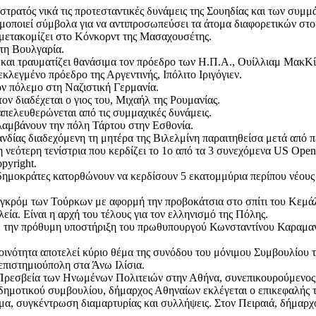
τρατός νικά τις προτεσταντικές δυνάμεις της Σουηδίας και των συμμ
μοποιεί σύμβολα για να αντιπροσωπεύσει τα άτομα διαφορετικών στο
 μετακομίζει στο Κόνκορντ της Μασαχουσέτης.
τη Βουλγαρία.
ί και τραυματίζει θανάσιμα τον πρόεδρο των Η.Π.Α., Ουίλλιαμ ΜακΚ
κλεγμένο πρόεδρο της Αργεντινής, Ιπόλιτο Ιριγόγιεν.
ν πόλεμο στη Ναζιστική Γερμανία.
ον διαδέχεται ο γιος του, Μιχαήλ της Ρουμανίας.
πελευθερώνεται από τις συμμαχικές δυνάμεις.
αλαμβάνουν την πόλη Τάρτου στην Εσθονία.
νδίας διαδεχόμενη τη μητέρα της Βιλελμίνη παραιτηθείσα μετά από π
νεότερη τενίστρια που κερδίζει το 1ο από τα 3 συνεχόμενα US Open 
pyright.
νοδημοκράτες κατορθώνουν να κερδίσουν 5 εκατομμύρια περίπου νέου
ογκρόμ των Τούρκων με αφορμή την προβοκάτσια στο σπίτι του Κεμά
λεία. Είναι η αρχή του τέλους για τον ελληνισμό της Πόλης.
με την πρόθυμη υποστήριξη του πρωθυπουργού Κωνσταντίνου Καραμαν
ότητα αποτελεί κύριο θέμα της συνόδου του μόνιμου Συμβουλίου της 
πιστημιούπολη στα Άνω Ιλίσια.
ν Πρεσβεία των Ηνωμένων Πολιτειών στην Αθήνα, συνεπικουρούμενο
ημοτικού συμβουλίου, δήμαρχος Αθηναίων εκλέγεται ο επικεφαλής τη
α, συγκέντρωση διαμαρτυρίας και συλλήψεις. Στον Πειραιά, δήμαρχο