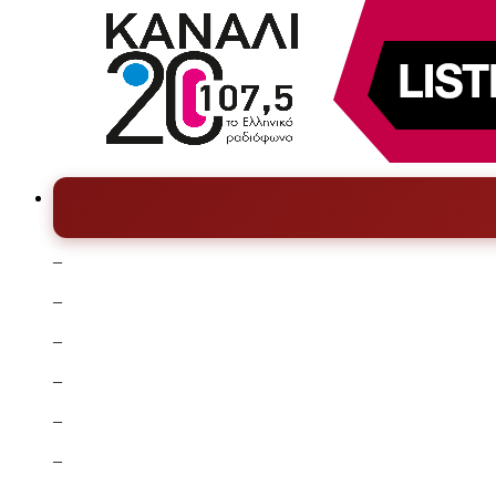
–
–
–
–
–
–