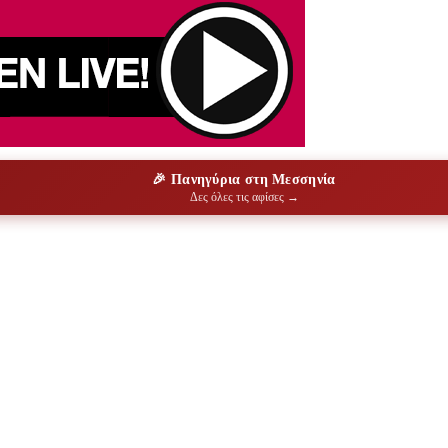
🎉 Πανηγύρια στη Μεσσηνία
Δες όλες τις αφίσες →