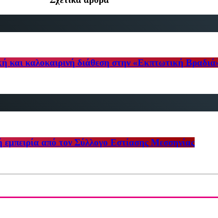
κή και καλοκαιρινή διάθεση στην «Εκπτωτική Βραδιά
ή εμπειρία από τον Σύλλογο Εστίασης Μεσσηνίας