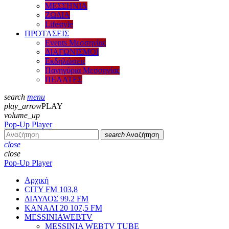
ΜΕΣΣΗΝΙΑ
ΖΩΔΙΑ
Lifestyle
ΠΡΟΤΑΣΕΙΣ
Events Μεσσηνίας
ΔΙΑΓΩΝΙΣΜΟΙ
Εκδηλώσεις
Πανηγύρια Μεσσηνίας
ΠΕΛΑΤΕΣ
search
menu
play_arrow
PLAY
volume_up
Pop-Up Player
search
Αναζήτηση
close
close
Pop-Up Player
Αρχική
CITY FM 103,8
ΔΙΑΥΛΟΣ 99.2 FM
ΚΑΝΑΛΙ 20 107,5 FM
MESSINIAWEBTV
MESSINIA WEBTV TUBE