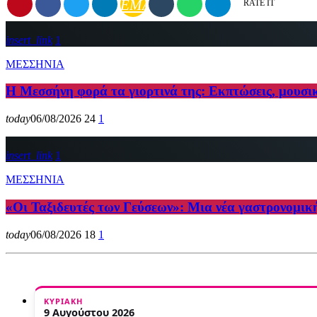
EMAIL
RATE IT
insert_link
1
ΜΕΣΣΗΝΙΑ
Η Μεσσήνη φορά τα γιορτινά της: Εκπτώσεις, μουσι
today
06/08/2026
24
1
insert_link
1
ΜΕΣΣΗΝΙΑ
«Οι Ταξιδευτές των Γεύσεων»: Μια νέα γαστρονομικ
today
06/08/2026
18
1
ΚΥΡΙΑΚΉ
9 Αυγούστου 2026