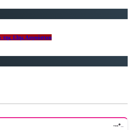
» της 13ης Αυγούστου
·
--°
—