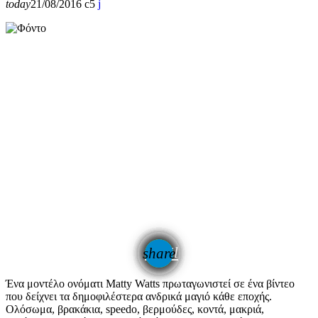
today
21/08/2016
5
email
share
Ένα μοντέλο ονόματι Matty Watts πρωταγωνιστεί σε ένα βίντεο
που δείχνει τα δημοφιλέστερα ανδρικά μαγιό κάθε εποχής.
Ολόσωμα, βρακάκια, speedo, βερμούδες, κοντά, μακριά,