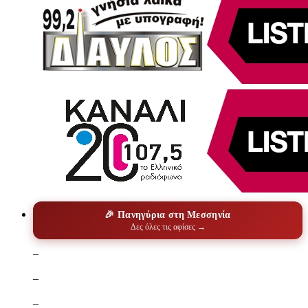
🎉 Πανηγύρια στη Μεσσηνία
Δες όλες τις αφίσες →
–
–
–