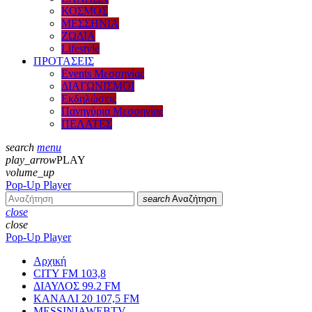
ΚΟΣΜΟΣ
ΜΕΣΣΗΝΙΑ
ΖΩΔΙΑ
Lifestyle
ΠΡΟΤΑΣΕΙΣ
Events Μεσσηνίας
ΔΙΑΓΩΝΙΣΜΟΙ
Εκδηλώσεις
Πανηγύρια Μεσσηνίας
ΠΕΛΑΤΕΣ
search
menu
play_arrow
PLAY
volume_up
Pop-Up Player
search
Αναζήτηση
close
close
Pop-Up Player
Αρχική
CITY FM 103,8
ΔΙΑΥΛΟΣ 99.2 FM
ΚΑΝΑΛΙ 20 107,5 FM
MESSINIAWEBTV