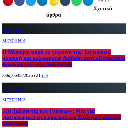
EMAIL
RATE IT
Σχετικά
άρθρα
insert_link
1
ΜΕΣΣΗΝΙΑ
Η Μεσσήνη φορά τα γιορτινά της: Εκπτώσεις,
μουσική και καλοκαιρινή διάθεση στην «Εκπτωτική
Βραδιά» της 13ης Αυγούστου
today
06/08/2026
21
1
insert_link
1
ΜΕΣΣΗΝΙΑ
«Οι Ταξιδευτές των Γεύσεων»: Μια νέα
γαστρονομική εμπειρία από τον Σύλλογο Εστίασης
Μεσσηνίας