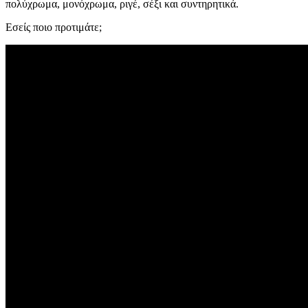
πολύχρωμα, μονόχρωμα, ριγέ, σέξι και συντηρητικά.
Εσείς ποιο προτιμάτε;