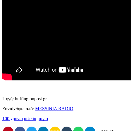
Πηγή: huffingtonpost.gr
Συντάχθηκε από:
MESSINIA RADIO
100 χρόνια
αστεία
μαγιο