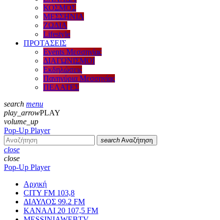
ΚΟΣΜΟΣ
ΜΕΣΣΗΝΙΑ
ΖΩΔΙΑ
Lifestyle
ΠΡΟΤΑΣΕΙΣ
Events Μεσσηνίας
ΔΙΑΓΩΝΙΣΜΟΙ
Εκδηλώσεις
Πανηγύρια Μεσσηνίας
ΠΕΛΑΤΕΣ
search
menu
play_arrow
PLAY
volume_up
Pop-Up Player
search
Αναζήτηση
close
close
Pop-Up Player
Αρχική
CITY FM 103,8
ΔΙΑΥΛΟΣ 99.2 FM
ΚΑΝΑΛΙ 20 107,5 FM
MESSINIAWEBTV