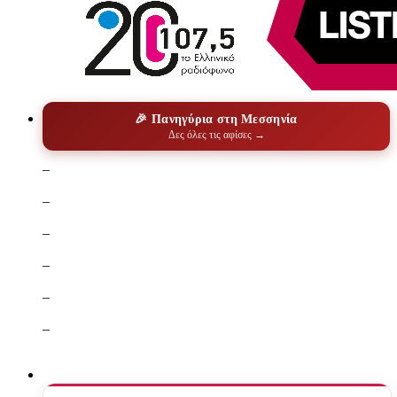
🎉 Πανηγύρια στη Μεσσηνία
Δες όλες τις αφίσες →
–
–
–
–
–
–