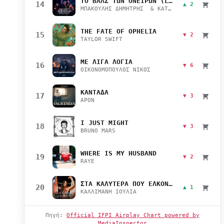
ΤΟ ΒΑΛΣ ΤΩΝ ΟΝΕΙΡΩΝ (LIVE)
14
▲ 2
ΜΠΑΚΟΥΛΗΣ ΔΗΜΗΤΡΗΣ & ΚΑΤΣΙΜΙΧΑ ΜΑΡΙΑΝΑ
THE FATE OF OPHELIA
15
▼ 2
TAYLOR SWIFT
ΜΕ ΛΙΓΑ ΛΟΓΙΑ
16
▼ 6
ΟΙΚΟΝΟΜΟΠΟΥΛΟΣ ΝΙΚΟΣ
ΚΑΝΤΑΔΑ
17
▼ 3
APON
I JUST MIGHT
18
▼ 3
BRUNO MARS
WHERE IS MY HUSBAND
19
▼ 2
RAYE
ΣΤΑ ΚΑΛΥΤΕΡΑ ΠΟΥ ΕΛΚΟΝΤΑΙ
20
▲ 1
ΚΑΛΛΙΜΑΝΗ ΙΟΥΛΙΑ
Πηγή:
Official IFPI Airplay Chart powered by
MediaInspector