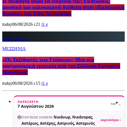
Η Μεσσήνη φορά τα γιορτινά της: Εκπτώσεις,
μουσική και καλοκαιρινή διάθεση στην «Εκπτωτική
Βραδιά» της 13ης Αυγούστου
today
06/08/2026
21
1
insert_link
1
ΜΕΣΣΗΝΙΑ
«Οι Ταξιδευτές των Γεύσεων»: Μια νέα
γαστρονομική εμπειρία από τον Σύλλογο Εστίασης
Μεσσηνίας
today
06/08/2026
15
1
ΠΑΡΑΣΚΕΥΉ
·
--°
—
7 Αυγούστου 2026
🎂
Νικάνωρ, Νικάνορας,
ΓΙΟΡΤΆΖΕΙ ΣΉΜΕΡΑ
εορτολόγιο ›
Αστέριος, Αστέρης, Αστρινός, Αστερινός