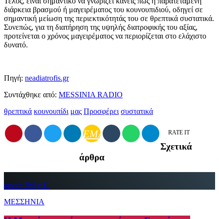
Τέλος, είναι σημαντικό να γνωρίζει κανείς πως η παρατεταμένη
διάρκεια βρασμού ή μαγειρέματος του κουνουπιδιού, οδηγεί σε
σημαντική μείωση της περιεκτικότητάς του σε θρεπτικά συστατικά.
Συνεπώς, για τη διατήρηση της υψηλής διατροφικής του αξίας,
προτείνεται ο χρόνος μαγειρέματος να περιορίζεται στο ελάχιστο
δυνατό.
Πηγή:
neadiatrofis.gr
Συντάχθηκε από:
MESSINIA RADIO
θρεπτικά
κουνουπίδι
μας
Προσφέρει
συστατικά
EMAIL
RATE IT
Σχετικά
άρθρα
insert_link
1
ΜΕΣΣΗΝΙΑ