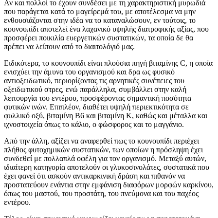
Αν και πολλοί το έχουν συνδέσει με τη χαρακτηριστική μυρωδιά
που παράγεται κατά το μαγείρεμά του, με αποτέλεσμα να μην
ενθουσιάζονται στην ιδέα να το καταναλώσουν, εν τούτοις, το
κουνουπίδι αποτελεί ένα λαχανικό υψηλής διατροφικής αξίας, που
προσφέρει ποικιλία ευεργετικών συστατικών, τα οποία δε θα
πρέπει να λείπουν από το διαιτολόγιό μας.
Ειδικότερα, το κουνουπίδι είναι πλούσια πηγή βιταμίνης C, η οποία
ενισχύει την άμυνα του οργανισμού και δρα ως φυσικό
αντιοξειδωτικό, περιορίζοντας τις αρνητικές συνέπειες του
οξειδωτικού στρες, ενώ παράλληλα, συμβάλλει στην καλή
λειτουργία του εντέρου, προσφέροντας σημαντική ποσότητα
φυτικών ινών. Επιπλέον, διαθέτει υψηλή περιεκτικότητα σε
φυλλικό οξύ, βιταμίνη Β6 και βιταμίνη Κ, καθώς και μέταλλα και
ιχνοστοιχεία όπως το κάλιο, ο φώσφορος και το μαγγάνιο.
Από την άλλη, αξίζει να αναφερθεί πως το κουνουπίδι περιέχει
πλήθος φυτοχημικών συστατικών, των οποίων η πρόσληψη έχει
συνδεθεί με πολλαπλά οφέλη για τον οργανισμό. Μεταξύ αυτών,
ιδιαίτερη κατηγορία αποτελούν οι γλυκοσινολάτες, συστατικά που
έχει φανεί ότι ασκούν αντικαρκινική δράση και πιθανόν να
προστατεύουν ενάντια στην εμφάνιση διαφόρων μορφών καρκίνου,
όπως του μαστού, του προστάτη, του πνεύμονα και του παχέος
εντέρου.