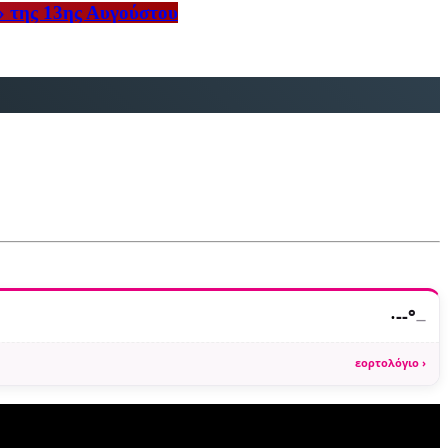
» της 13ης Αυγούστου
·
--°
—
εορτολόγιο ›