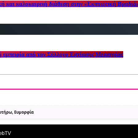
κή και καλοκαιρινή διάθεση στην «Εκπτωτική Βραδιά
ή εμπειρία από τον Σύλλογο Εστίασης Μεσσηνίας
Σωτήρω, Ευμορφία
WebTV