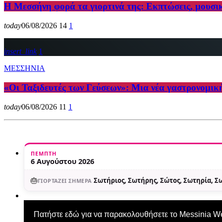
Η Μεσσήνη φορά τα γιορτινά της: Εκπτώσεις, μουσι
today
06/08/2026
14
1
insert_link
1
ΜΕΣΣΗΝΙΑ
«Οι Ταξιδευτές των Γεύσεων»: Μια νέα γαστρονομικ
today
06/08/2026
11
1
ΠΈΜΠΤΗ
6 Αυγούστου 2026
🎂
Σωτήριος, Σωτήρης, Σώτος, Σωτηρία, 
ΓΙΟΡΤΆΖΕΙ ΣΉΜΕΡΑ
Πατήστε εδώ για να παρακολουθήσετε το Messinia 