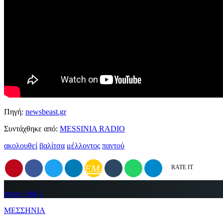
Πηγή:
newsbeast.gr
Συντάχθηκε από:
MESSINIA RADIO
ακολουθεί
βαλίτσα
μέλλοντος
παντού
EMAIL
RATE IT
insert_link
1
ΜΕΣΣΗΝΙΑ