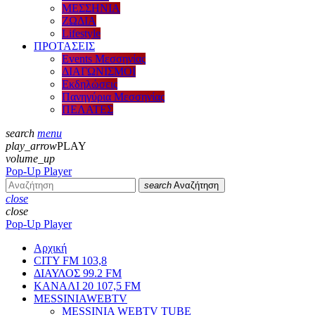
ΜΕΣΣΗΝΙΑ
ΖΩΔΙΑ
Lifestyle
ΠΡΟΤΑΣΕΙΣ
Events Μεσσηνίας
ΔΙΑΓΩΝΙΣΜΟΙ
Εκδηλώσεις
Πανηγύρια Μεσσηνίας
ΠΕΛΑΤΕΣ
search
menu
play_arrow
PLAY
volume_up
Pop-Up Player
search
Αναζήτηση
close
close
Pop-Up Player
Αρχική
CITY FM 103,8
ΔΙΑΥΛΟΣ 99.2 FM
ΚΑΝΑΛΙ 20 107,5 FM
MESSINIAWEBTV
MESSINIA WEBTV TUBE